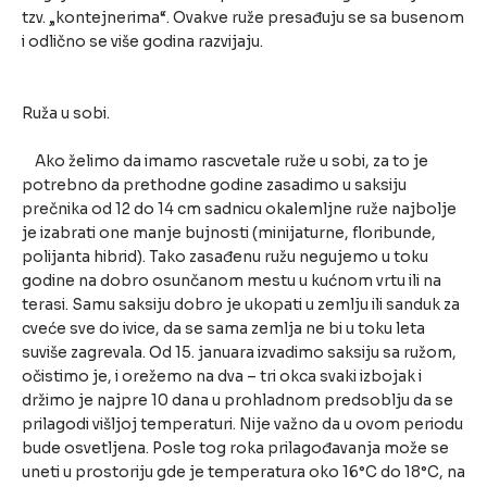
tzv. „kontejnerima“. Ovakve ruže presađuju se sa busenom
i odlično se više godina razvijaju.
Ruža u sobi.
Ako želimo da imamo rascvetale ruže u sobi, za to je
potrebno da prethodne godine zasadimo u saksiju
prečnika od 12 do 14 cm sadnicu okalemljne ruže najbolje
je izabrati one manje bujnosti (minijaturne, floribunde,
polijanta hibrid). Tako zasađenu ružu negujemo u toku
godine na dobro osunčanom mestu u kućnom vrtu ili na
terasi. Samu saksiju dobro je ukopati u zemlju ili sanduk za
cveće sve do ivice, da se sama zemlja ne bi u toku leta
suviše zagrevala. Od 15. januara izvadimo saksiju sa ružom,
očistimo je, i orežemo na dva – tri okca svaki izbojak i
držimo je najpre 10 dana u prohladnom predsoblju da se
prilagodi višljoj temperaturi. Nije važno da u ovom periodu
bude osvetljena. Posle tog roka prilagođavanja može se
uneti u prostoriju gde je temperatura oko 16°C do 18°C, na