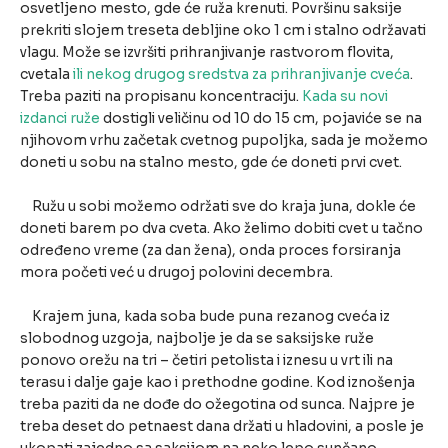
osvetljeno mesto, gde će ruža krenuti. Površinu saksije
prekriti slojem treseta debljine oko 1 cm i stalno održavati
vlagu. Može se izvršiti prihranjivanje rastvorom flovita,
cvetala
ili nekog drugog sredstva za prihranjivanje cveća
.
Treba paziti na propisanu koncentraciju.
Kada su novi
izdanci ruže
dostigli veličinu od 10 do 15 cm, pojaviće se na
njihovom vrhu začetak cvetnog pupoljka, sada je možemo
doneti u sobu na stalno mesto, gde će doneti prvi cvet.
Ružu u sobi možemo održati sve do kraja juna, dokle će
doneti barem po dva cveta. Ako želimo dobiti cvet u tačno
određeno vreme (za dan žena), onda proces forsiranja
mora početi već u drugoj polovini decembra.
Krajem juna, kada soba bude puna rezanog cveća iz
slobodnog uzgoja, najbolje je da se saksijske ruže
ponovo orežu na tri – četiri petolista i iznesu u vrt ili na
terasu i dalje gaje kao i prethodne godine. Kod iznošenja
treba paziti da ne dođe do ožegotina od sunca. Najpre je
treba deset do petnaest dana držati u hladovini, a posle je