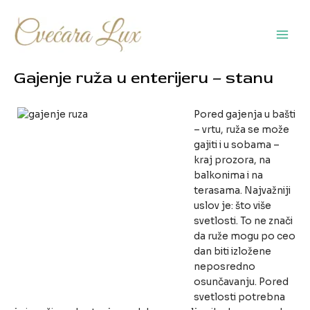
Pređi
na
sadržaj
Main
Men
Gajenje ruža u enterijeru – stanu
Pored gajenja u bašti
– vrtu, ruža se može
gajiti i u sobama –
kraj prozora, na
balkonima i na
terasama. Najvažniji
uslov je: što više
svetlosti. To ne znači
da ruže mogu po ceo
dan biti izložene
neposredno
osunčavanju. Pored
svetlosti potrebna