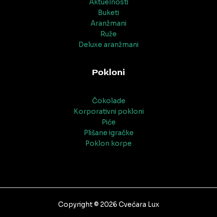
Aktuelnosti
Buketi
Aranžmani
Ruže
Deluxe aranžmani
Pokloni
Čokolade
Korporativni pokloni
Piće
Plišane igračke
Poklon korpe
Copyright © 2026 Cvećara Lux