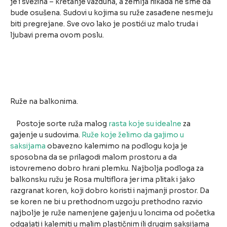
je i svežina – kretanje vazduha, a zemlja nikada ne sme da
bude osušena. Sudovi u kojima su ruže zasađene nesmeju
biti pregrejane. Sve ovo lako je postići uz malo truda i
ljubavi prema ovom poslu.
Ruže na balkonima.
Postoje sorte ruža malog
rasta koje su idealne
za
gajenje u sudovima.
Ruže koje želimo da gajimo u
saksijama
obavezno kalemimo na podlogu koja je
sposobna da se prilagodi malom prostoru a da
istovremeno dobro hrani plemku. Najbolja podloga za
balkonsku ružu je Rosa multiflora jer ima plitak i jako
razgranat koren, koji dobro koristi i najmanji prostor. Da
se koren ne bi u prethodnom uzgoju prethodno razvio
najbolje je ruže namenjene gajenju u loncima od početka
odgajati i kalemiti u malim plastičnim ili drugim saksijama