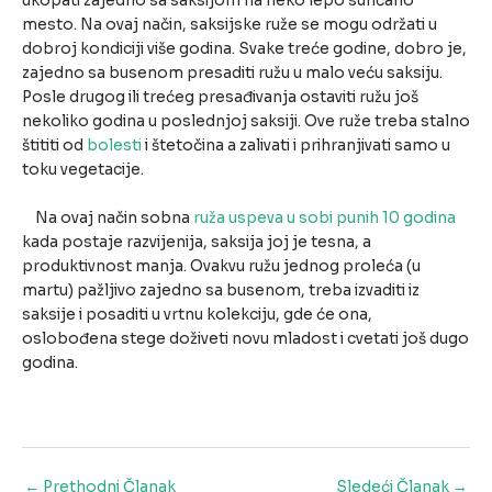
ukopati zajedno sa saksijom na neko lepo sunčano
mesto. Na ovaj način, saksijske ruže se mogu održati u
dobroj kondiciji više godina. Svake treće godine, dobro je,
zajedno sa busenom presaditi ružu u malo veću saksiju.
Posle drugog ili trećeg presađivanja ostaviti ružu još
nekoliko godina u poslednjoj saksiji. Ove ruže treba stalno
štititi od
bolesti
i štetočina a zalivati i prihranjivati samo u
toku vegetacije.
Na ovaj način sobna
ruža uspeva u sobi punih 10 godina
kada postaje razvijenija, saksija joj je tesna, a
produktivnost manja. Ovakvu ružu jednog proleća (u
martu) pažljivo zajedno sa busenom, treba izvaditi iz
saksije i posaditi u vrtnu kolekciju, gde će ona,
oslobođena stege doživeti novu mladost i cvetati još dugo
godina.
Post
←
Prethodni Članak
Sledeći Članak
→