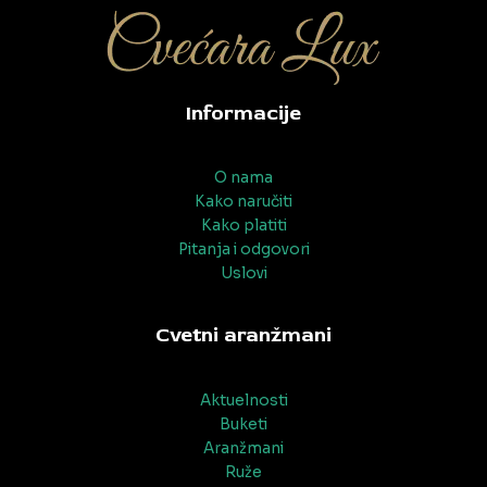
Informacije
O nama
Kako naručiti
Kako platiti
Pitanja i odgovori
Uslovi
Cvetni aranžmani
Aktuelnosti
Buketi
Aranžmani
Ruže