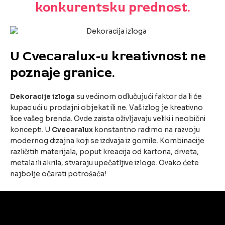
konkurentsku prednost.
U Cvecaralux-u kreativnost ne
poznaje granice.
Dekoracije izloga
su većinom odlučujući faktor da li će
kupac ući u prodajni objekat ili ne. Vaš izlog je kreativno
lice vašeg brenda. Ovde zaista oživljavaju veliki i neobični
koncepti. U
Cvecaralux
konstantno radimo na razvoju
modernog dizajna koji se izdvaja iz gomile. Kombinacije
različitih materijala, poput kreacija od kartona, drveta,
metala ili akrila, stvaraju upečatljive izloge. Ovako ćete
najbolje očarati potrošača!