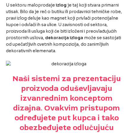
U sektoru maloprodaje
izlog
je taj koji stvara primarni
utisak. Bilo da je reč o butiku ili prodavnici tehničke robe,
pravi izlog deluje kao magnet koji privlači potencijalne
kupce i odvlači ih sa ulice. U zavisnosti od sektora,
proizvoda ili usluga koji će biti izloženi i preovlađujućih
prostornih uslova,
dekoracija izloga
može se sastojati
od upečatljivih cvetnih kompozicija, do zanimljivih
dekorativnih elemenata.
Naši sistemi za prezentaciju
proizvoda oduševljavaju
izvanrednim konceptom
dizajna. Ovakvim pristupom
određujete put kupca i tako
obezbeđujete odlučujuću