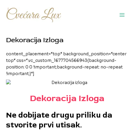
Pređi
na
sadržaj
Main
Men
Dekoracija Izloga
content_placement=“top“ background_position=“center
top“ css=“.vc_custom_1677704566943{background-
position: 0 0 !important;background-repeat: no-repeat
!important;}“]
Dekoracija Izloga
Ne dobijate drugu priliku da
stvorite prvi utisak.