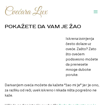
Pređi
na
sadržaj
Main
Men
POKAŽETE DA VAM JE ŽAO
Iskrena izvinjenja
često dolaze uz
cveće. Zašto? Zato
što cvećem
podsvesno možete
da prenesete
mnoge duboke
poruke.
Darivanjem cveća možete da kažete “žao mi je” jer je ono,
za razliku od reči, uvek iskreno i nikada ništa pogrešno ne
kaže.