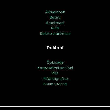
Aktuelnosti
Buketi
Aranžmani
Ruže
Deluxe aranžmani
Pokloni
Čokolade
Korporativni pokloni
Piće
Plišane igračke
Poklon korpe