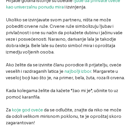
Hiljade godina istorije su ubedile
ljude da prihvate cveće
kao univerzalnu ponudu mira
i izvinjenja.
Ukoliko se izvinjavate svom partneru, ništa ne može
pobediti crvene ruže. Crvene ruže simbolizuju ljubav i
privlačnost i one su način da pokažete dubinu i jačinu vaše
veze i posvećenosti. Naravno, darivanje lala je takodje
dobra ideja. Bele lale su često simbol mira i oproštaja
izmedju voljenih osoba.
Ako želite da se izvinite članu porodice ili prijatelju, cveće
veselih i razdraganih latica je
najbolji izbor
. Margarete u
veseloj boji kao što je, na primer, bela, žuta, roza ili crvena.
Kada kolegama želite da kažete “žao mi je”, učinite to uz
pomoć karanfila.
Za
koje god cveće
da se odlučite, znajte da niko ne može
da odoli velikom mirisnom poklonu, te je oproštaj skoro
zagarantovan!