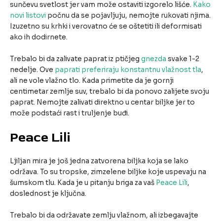
sunčevu svetlost jer vam može ostaviti izgorelo lišće.
Kako
novi listovi
počnu da se pojavljuju, nemojte rukovati njima.
Izuzetno su krhki i verovatno će se oštetiti ili deformisati
ako ih dodirnete.
Trebalo bi da zalivate paprat iz ptičjeg
gnezda
svake 1-2
nedelje. Ove
paprati preferiraju konstantnu vlažnost tla
,
ali ne vole vlažno tlo. Kada primetite da je gornji
centimetar zemlje suv, trebalo bi da ponovo zalijete svoju
paprat. Nemojte zalivati direktno u centar biljke jer to
može podstaći rast i truljenje buđi.
Peace Lili
Ljiljan mira je još jedna zatvorena biljka koja se lako
održava. To su tropske, zimzelene biljke koje uspevaju na
šumskom tlu. Kada je u pitanju briga za vaš
Peace Lili
,
doslednost je ključna.
Trebalo bi da održavate zemlju vlažnom, ali izbegavajte