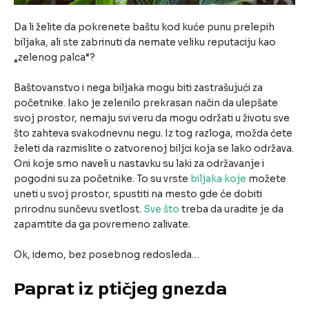
Da li želite da pokrenete baštu kod kuće punu prelepih
biljaka, ali ste zabrinuti da nemate veliku reputaciju kao
„zelenog palca“?
Baštovanstvo i nega biljaka mogu biti zastrašujući za
početnike. Iako je zelenilo prekrasan način da ulepšate
svoj prostor, nemaju svi veru da mogu održati u životu sve
što zahteva svakodnevnu negu. Iz tog razloga, možda ćete
želeti da razmislite o zatvorenoj biljci koja se lako održava.
Oni koje smo naveli u nastavku su laki za održavanje i
pogodni su za početnike. To su vrste
biljaka koje
možete
uneti u svoj prostor, spustiti na mesto gde će dobiti
prirodnu sunčevu svetlost.
Sve što
treba da uradite je da
zapamtite da ga povremeno zalivate.
Ok, idemo, bez posebnog redosleda…
Paprat iz ptičjeg gnezda