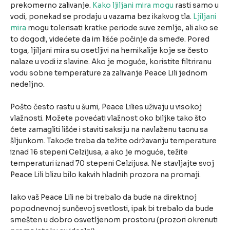
prekomerno zalivanje.
Kako ljiljani mira mogu
rasti samo u
vodi, ponekad se prodaju u vazama bez ikakvog tla.
Ljiljani
mira
mogu tolerisati kratke periode suve zemlje, ali ako se
to dogodi, videćete da im lišće počinje da smeđe. Pored
toga, ljiljani mira su osetljivi na hemikalije koje se često
nalaze u vodi iz slavine. Ako je moguće, koristite filtriranu
vodu sobne temperature za zalivanje Peace Lili jednom
nedeljno.
Pošto često rastu u šumi, Peace Lilies uživaju u visokoj
vlažnosti. Možete povećati vlažnost oko biljke tako što
ćete zamagliti lišće i staviti saksiju na navlaženu tacnu sa
šljunkom. Takođe treba da težite održavanju temperature
iznad 16 stepeni Celzijusa, a ako je moguće, težite
temperaturi iznad 70 stepeni Celzijusa. Ne stavljajte svoj
Peace Lili blizu bilo kakvih hladnih prozora na promaji.
Iako vaš Peace Lili ne bi trebalo da bude na direktnoj
popodnevnoj sunčevoj svetlosti, ipak bi trebalo da bude
smešten u dobro osvetljenom prostoru (prozori okrenuti