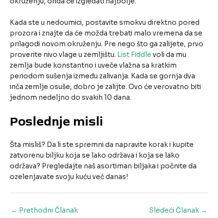
okruženju, onda će izgledati najbolje.
Kada ste u nedoumici, postavite smokvu direktno pored
prozora i znajte da će možda trebati malo vremena da se
prilagodi novom okruženju. Pre nego što ga zalijete, prvo
proverite nivo vlage u zemljištu.
List Fiddle
voli da mu
zemlja bude konstantno i uveče vlažna sa kratkim
periodom sušenja između zalivanja. Kada se gornja dva
inča zemlje osuše, dobro je zalijte. Ovo će verovatno biti
jednom nedeljno do svakih 10 dana.
Poslednje misli
Šta misliš? Da li ste spremni da napravite korak i kupite
zatvorenu biljku koja se lako održava i koja se lako
održava? Pregledajte naš asortiman biljaka i počnite da
ozelenjavate svoju kuću već danas!
Post
←
Prethodni Članak
Sledeći Članak
→