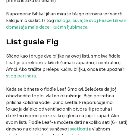
prema istoku su idealni).
Napomena: Biljka ljiljan mira je blago otrovna jer sadrži
kalcijum oksalat. Iz tog
razloga, čuvajte svoj Peace Lili van
domašaja male dece i kućnih ljubimaca
.
List gusle Fig
Slično kao i druge dve biljke na ovoj listi, smokva fiddle
Leaf je poreklom iz kišnih šuma u ​​zapadnoj i centralnoj
Africi. Ako tražite prelepu kućnu biljku, onda ste upoznali
svog partnera
.
Kada se brinete o fiddle Leaf Smokvi, želećete da joj
obezbedite toplo, vlažno okruženje. Biće potrebna
prilična količina vode i puno svetla. Preporučujemo
lokaciju daleko od ventilacionih otvora ili propuha i
direktno ispred prozora koji gleda na jug ili zapad. Ako
svom listu Fiddle Leaf-a možete dati nekoliko sati (6+ sati)
dnevno na direktnoj sunčevoj
svetlosti
u vlažnom