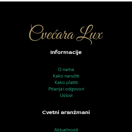
navigation
Informacije
O nama
Kako naručiti
Kako platiti
Pitanja i odgovori
Uslovi
Cvetni aranžmani
Aktuelnosti