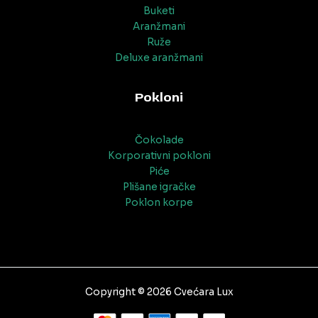
Buketi
Aranžmani
Ruže
Deluxe aranžmani
Pokloni
Čokolade
Korporativni pokloni
Piće
Plišane igračke
Poklon korpe
Copyright © 2026 Cvećara Lux