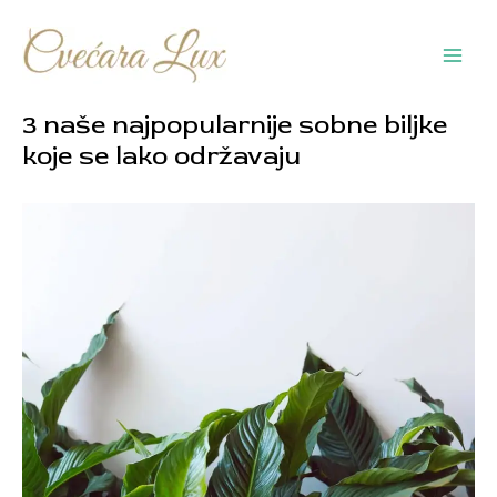
Pređi
na
sadržaj
Main
Men
3 naše najpopularnije sobne biljke
koje se lako održavaju