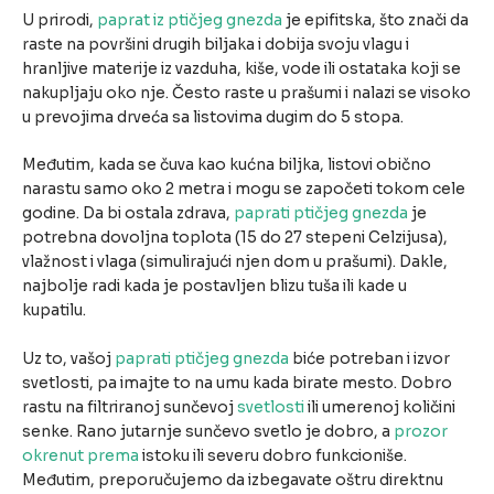
U prirodi,
paprat iz ptičjeg gnezda
je epifitska, što znači da
raste na površini drugih biljaka i dobija svoju vlagu i
hranljive materije iz vazduha, kiše, vode ili ostataka koji se
nakupljaju oko nje. Često raste u prašumi i nalazi se visoko
u prevojima drveća sa listovima dugim do 5 stopa.
Međutim, kada se čuva kao kućna biljka, listovi obično
narastu samo oko 2 metra i mogu se započeti tokom cele
godine. Da bi ostala zdrava,
paprati ptičjeg gnezda
je
potrebna dovoljna toplota (15 do 27 stepeni Celzijusa),
vlažnost i vlaga (simulirajući njen dom u prašumi). Dakle,
najbolje radi kada je postavljen blizu tuša ili kade u
kupatilu.
Uz to, vašoj
paprati ptičjeg gnezda
biće potreban i izvor
svetlosti, pa imajte to na umu kada birate mesto. Dobro
rastu na filtriranoj sunčevoj
svetlosti
ili umerenoj količini
senke. Rano jutarnje sunčevo svetlo je dobro, a
prozor
okrenut prema
istoku ili severu dobro funkcioniše.
Međutim, preporučujemo da izbegavate oštru direktnu