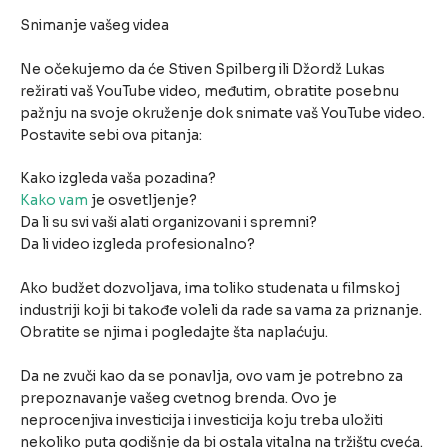
Snimanje vašeg videa
Ne očekujemo da će Stiven Spilberg ili Džordž Lukas
režirati vaš YouTube video, međutim, obratite posebnu
pažnju na svoje okruženje dok snimate vaš YouTube video.
Postavite sebi ova pitanja:
Kako izgleda vaša pozadina?
Kako vam
je osvetljenje?
Da li su svi vaši alati organizovani i spremni?
Da li video izgleda profesionalno?
Ako budžet dozvoljava, ima toliko studenata u filmskoj
industriji koji bi takođe voleli da rade sa vama za priznanje.
Obratite se njima i pogledajte šta naplaćuju.
Da ne zvuči kao da se ponavlja, ovo vam je potrebno za
prepoznavanje vašeg cvetnog brenda. Ovo je
neprocenjiva investicija i investicija koju treba uložiti
nekoliko puta godišnje da bi ostala vitalna na tržištu cveća.