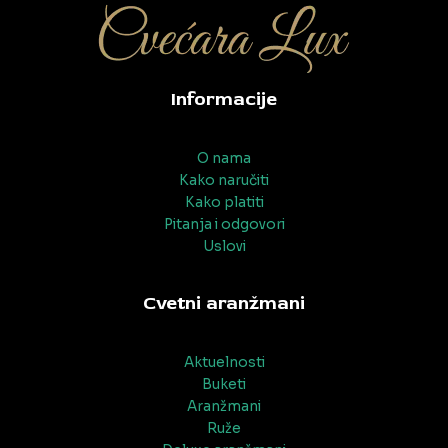
Informacije
O nama
Kako naručiti
Kako platiti
Pitanja i odgovori
Uslovi
Cvetni aranžmani
Aktuelnosti
Buketi
Aranžmani
Ruže