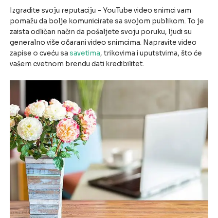
Izgradite svoju reputaciju – YouTube video snimci vam
pomažu da bolje komunicirate sa svojom publikom. To je
zaista odličan način da pošaljete svoju poruku, ljudi su
generalno više očarani video snimcima. Napravite video
zapise o cveću sa
savetima
, trikovima i uputstvima, što će
vašem cvetnom brendu dati kredibilitet.