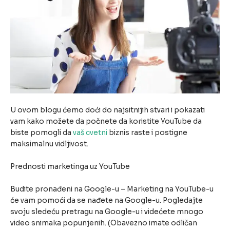
U ovom blogu ćemo doći do najsitnijih stvari i pokazati
vam kako možete da počnete da koristite YouTube da
biste pomogli da
vaš cvetni
biznis raste i postigne
maksimalnu vidljivost.
Prednosti marketinga uz YouTube
Budite pronađeni na Google-u – Marketing na YouTube-u
će vam pomoći da se nađete na Google-u. Pogledajte
svoju sledeću pretragu na Google-u i videćete mnogo
video snimaka popunjenih. (Obavezno imate odličan