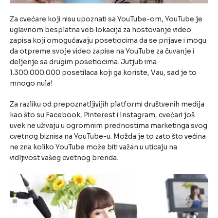
Za cvećare koji nisu upoznati sa YouTube-om, YouTube je
uglavnom besplatna veb lokacija za hostovanje video
zapisa koji omogućavaju posetiocima da se prijave i mogu
da otpreme svoje video zapise na YouTube za čuvanje i
deljenje sa drugim posetiocima. Jutjub ima
1.300.000.000 posetilaca koji ga koriste, Vau, sad je to
mnogo nula!
Za razliku od prepoznatljivijih platformi društvenih medija
kao što su Facebook, Pinterest i Instagram, cvećari još
uvek ne uživaju u ogromnim prednostima marketinga svog
cvetnog biznisa na YouTube-u. Možda je to zato što većina
ne zna koliko YouTube može biti važan u uticaju na
vidljivost vašeg cvetnog brenda.