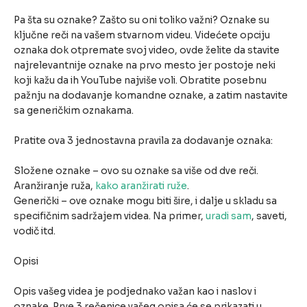
Pa šta su oznake? Zašto su oni toliko važni? Oznake su
ključne reči na vašem stvarnom videu. Videćete opciju
oznaka dok otpremate svoj video, ovde želite da stavite
najrelevantnije oznake na prvo mesto jer postoje neki
koji kažu da ih YouTube najviše voli. Obratite posebnu
pažnju na dodavanje komandne oznake, a zatim nastavite
sa generičkim oznakama.
Pratite ova 3 jednostavna pravila za dodavanje oznaka:
Složene oznake – ovo su oznake sa više od dve reči.
Aranžiranje ruža,
kako aranžirati ruže
.
Generički – ove oznake mogu biti šire, i dalje u skladu sa
specifičnim sadržajem videa. Na primer,
uradi sam
, saveti,
vodič itd.
Opisi
Opis vašeg videa je podjednako važan kao i naslov i
oznake. Prve 3 rečenice vašeg opisa će se prikazati u