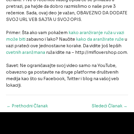
pretrazi, pa hajde da dobro razmislimo o naše prve 3
rečenice. Sada, ovaj deo je važan, OBAVEZNO DA DODATE
SVOJ URL VEB SAJTA U SVOJ OPIS.
Primer: Šta ako vam pokažem
kako aranžiranje ruža u vazi
može biti
zabavno i lako? Naučite
kako da aranžirate ruže
u
vazi prateći ove jednostavne korake. Da vidite još lepših
cvetnih aranžmana
ruža idite na – http://miflovershop.com.
Savet: Ne ograničavajte svoj video samo na YouTube,
obavezno ga postavite na druge platforme društvenih
medija kao što su Facebook, Tvitter i blog na vašoj veb
lokaciji.
Post
←
Prethodni Članak
Sledeći Članak
→
navigation