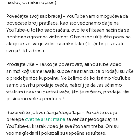
naslov, oznake i opise.)
Povećajte svoj saobraćaj – YouTube vam omogućava da
povećate broj pratilaca. Kao što već znamo da je na
YouTube-u toliko saobraćaja, ovo je efikasan način da se
postigne ogromna vidljivost. Obavezno uključite poziv na
akciju u sve svoje video snimke tako što ćete povezati
svoju URL adresu.
Prodajte više – Teško je poverovati, ali YouTube video
snimci koji usmeravaju kupce na stranicu za prodaju su više
opredeljeni za kupovinu. Ne želimo da koristimo YouTube
samo u svrhu prodaje cveća, naš cilj je da vas učinimo
vitalnim i na vrhu pretraživača, što je rečeno, prodaja više
je sigurno velika prednost!
Rezervišite još venčanja/događaja – Pokažite svoje
prelepe
cvetne aranžmane
za venčanje/događaj na
YouTube-u, kratak video je sve što vam treba. Oni su
veoma gledani i pokazali su uspešne rezultate.