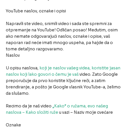
YouTube naslov, oznake i opisi
Napravili ste video, snimili video i sada ste spremni za
otpremanje na YouTube! Odličan posao! Međutim, osim
ako nemate odgovarajući naslov, oznake i opise, vaš
naporan rad neće imati mnogo uspeha, pa hajde da o
tome detaljno razgovaramo.
Naslov
U opisu naslova,
koji je naslov vašeg videa, koristite jasan
naslov koji lako govori o čemu je vaš
video. Zato Google
preporučuje da prvo koristite ključne reči, a zatim
brendiranje, a pošto je Google vlasnik YouTube-a, želimo
da slušamo.
Recimo da je naš video
„Kako“ o ružama, evo našeg
naslova – Kako složiti ruže
u vazi – Naziv moje cvećare
Oznake