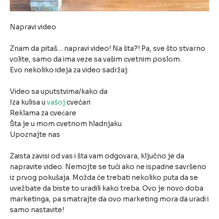
Napravi video
Znam da pitaš… napravi video! Na šta?! Pa, sve što stvarno
volite, samo da ima veze sa vašim cvetnim poslom.
Evo nekoliko ideja za video sadržaj:
Video sa uputstvima/kako da
Iza kulisa u
vašoj
cvećari
Reklama za cvećare
Šta je u mom cvetnom hladnjaku
Upoznajte nas
Zaista zavisi od vas i šta vam odgovara, ključno je da
napravite video. Nemojte se tući ako ne ispadne savršeno
iz prvog pokušaja. Možda će trebati nekoliko puta da se
uvežbate da biste to uradili kako treba. Ovo je novo doba
marketinga, pa smatrajte da ovo marketing mora da uradi i
samo nastavite!