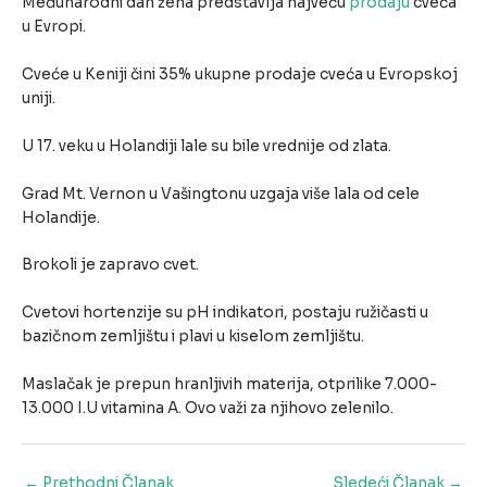
Međunarodni dan žena predstavlja najveću
prodaju
cveća
u Evropi.
Cveće u Keniji čini 35% ukupne prodaje cveća u Evropskoj
uniji.
U 17. veku u Holandiji lale su bile vrednije od zlata.
Grad Mt. Vernon u Vašingtonu uzgaja više lala od cele
Holandije.
Brokoli je zapravo cvet.
Cvetovi hortenzije su pH indikatori, postaju ružičasti u
bazičnom zemljištu i plavi u kiselom zemljištu.
Maslačak je prepun hranljivih materija, otprilike 7.000-
13.000 I.U vitamina A. Ovo važi za njihovo zelenilo.
Post
←
Prethodni Članak
Sledeći Članak
→