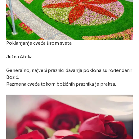
Poklanjanje cveća širom sveta:
Južna Afrika
Generalno, najveći praznici davanja poklona su rođendani i
Božić.
Razmena cveća tokom božićnih praznika je praksa.