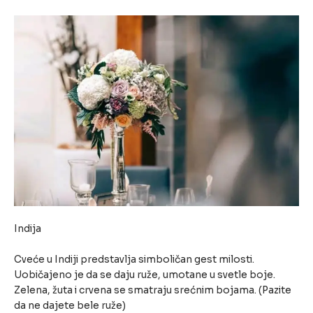
Indija
Cveće u Indiji predstavlja simboličan gest milosti.
Uobičajeno je da se daju ruže, umotane u svetle boje.
Zelena, žuta i crvena se smatraju srećnim bojama. (Pazite
da ne dajete bele ruže)