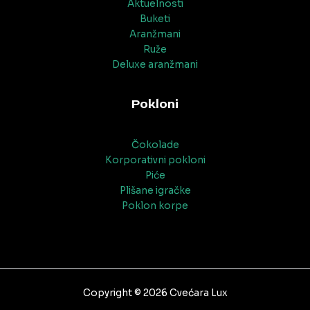
Aktuelnosti
Buketi
Aranžmani
Ruže
Deluxe aranžmani
Pokloni
Čokolade
Korporativni pokloni
Piće
Plišane igračke
Poklon korpe
Copyright © 2026 Cvećara Lux