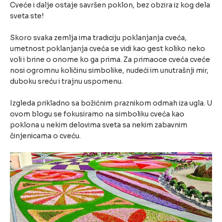
Cveće i dalje ostaje savršen poklon, bez obzira iz kog dela
sveta ste!
Skoro svaka zemlja ima tradiciju poklanjanja cveća,
umetnost poklanjanja cveća se vidi kao gest koliko neko
voli i brine o onome ko ga prima. Za primaoce cveća cveće
nosi ogromnu količinu simbolike, nudeći im unutrašnji mir,
duboku sreću i trajnu uspomenu.
Izgleda prikladno sa božićnim praznikom odmah iza ugla. U
ovom blogu se fokusiramo na simboliku cveća kao
poklona u nekim delovima sveta sa nekim zabavnim
činjenicama o cveću.