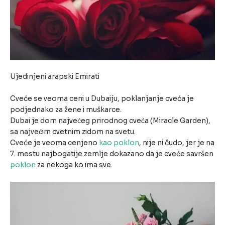
Ujedinjeni arapski Emirati
Cveće se veoma ceni u Dubaiju, poklanjanje cveća je
podjednako za žene i muškarce.
Dubai je dom najvećeg prirodnog cveća (Miracle Garden),
sa najvećim cvetnim zidom na svetu.
Cveće je veoma cenjeno
kao poklon
, nije ni čudo, jer je na
7. mestu najbogatije zemlje dokazano da je cveće savršen
poklon
za nekoga ko ima sve.