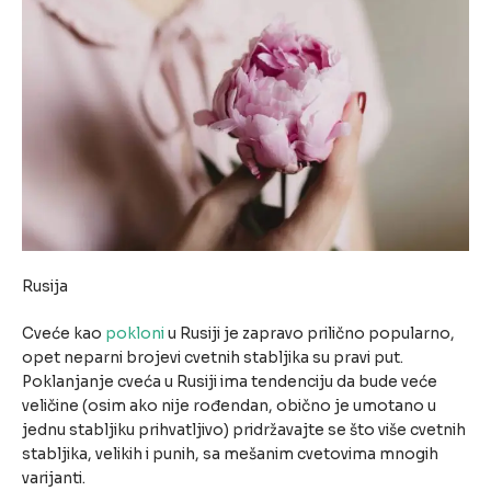
Rusija
Cveće kao
pokloni
u Rusiji je zapravo prilično popularno,
opet neparni brojevi cvetnih stabljika su pravi put.
Poklanjanje cveća u Rusiji ima tendenciju da bude veće
veličine (osim ako nije rođendan, obično je umotano u
jednu stabljiku prihvatljivo) pridržavajte se što više cvetnih
stabljika, velikih i punih, sa mešanim cvetovima mnogih
varijanti.