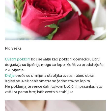
Norveška
Cvetni pokloni
koji se šalju kao pokloni domaćici ujutru
događaja su tipičniji, mogu se lepo izložiti za predstojeće
okupljanje.
Divlje
cveće su omiljena stabljika cveća, ručno ubran
izgled se uvek ceni i smatra se jednostavno lepim.
Ne poklanjajte vence čak i tokom božićnih praznika, isto
važi i za paran broj istih cvetnih stabljika