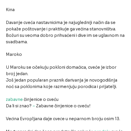
Kina
Davanje cveća nastavnicima je najugledniji način da se
pokaže poštovanje i praktikuje ga većina stanovništva.
Božuri su veoma dobro prihvaćeni i dive im se uglavnom na
svadbama.
Maroko
U Maroku se očekuju pokloni domaćica, cveće je izbor
broj jedan.
Još jedan popularan praznik darivanja je novogodišnja
noć sa poklonima koje razmenjuju porodica i prijatelji.
zabavne
činjenice o cveću
Da li si znao?
–
Zabavne činjenice o cveću!
Većina Evropljana daje cveće u neparnom broju osim 13.