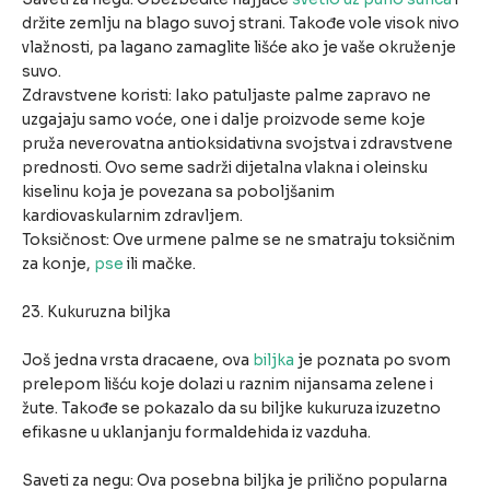
držite zemlju na blago suvoj strani. Takođe vole visok nivo
vlažnosti, pa lagano zamaglite lišće ako je vaše okruženje
suvo.
Zdravstvene koristi: Iako patuljaste palme zapravo ne
uzgajaju samo voće, one i dalje proizvode seme koje
pruža neverovatna antioksidativna svojstva i zdravstvene
prednosti. Ovo seme sadrži dijetalna vlakna i oleinsku
kiselinu koja je povezana sa poboljšanim
kardiovaskularnim zdravljem.
Toksičnost: Ove urmene palme se ne smatraju toksičnim
za konje,
pse
ili mačke.
23. Kukuruzna biljka
Još jedna vrsta dracaene, ova
biljka
je poznata po svom
prelepom lišću koje dolazi u raznim nijansama zelene i
žute. Takođe se pokazalo da su biljke kukuruza izuzetno
efikasne u uklanjanju formaldehida iz vazduha.
Saveti za negu: Ova posebna biljka je prilično popularna