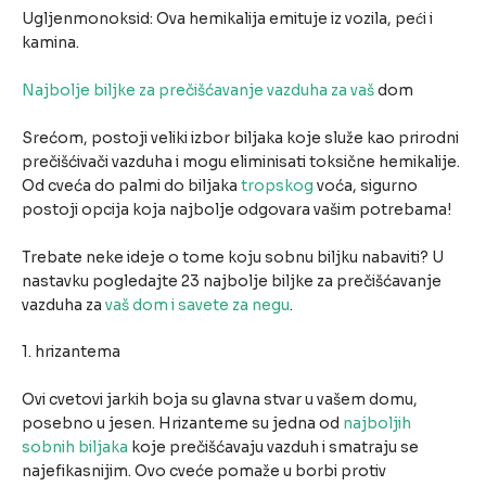
Ugljenmonoksid: Ova hemikalija emituje iz vozila, peći i
kamina.
Najbolje biljke za prečišćavanje vazduha za vaš
dom
Srećom, postoji veliki izbor biljaka koje služe kao prirodni
prečišćivači vazduha i mogu eliminisati toksične hemikalije.
Od cveća do palmi do biljaka
tropskog
voća, sigurno
postoji opcija koja najbolje odgovara vašim potrebama!
Trebate neke ideje o tome koju sobnu biljku nabaviti? U
nastavku pogledajte 23 najbolje biljke za prečišćavanje
vazduha za
vaš dom i savete za negu
.
1. hrizantema
Ovi cvetovi jarkih boja su glavna stvar u vašem domu,
posebno u jesen. Hrizanteme su jedna od
najboljih
sobnih biljaka
koje prečišćavaju vazduh i smatraju se
najefikasnijim. Ovo cveće pomaže u borbi protiv