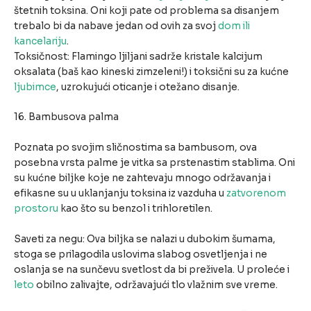
štetnih toksina. Oni koji pate od problema sa disanjem
trebalo bi da nabave jedan od ovih za svoj
dom ili
kancelariju
.
Toksičnost: Flamingo ljiljani sadrže kristale kalcijum
oksalata (baš kao kineski zimzeleni!) i toksični su za kućne
ljubimce
, uzrokujući oticanje i otežano disanje.
16. Bambusova palma
Poznata po svojim sličnostima sa bambusom, ova
posebna vrsta palme je vitka sa prstenastim stablima. Oni
su kućne biljke koje ne zahtevaju mnogo održavanja i
efikasne su u uklanjanju toksina iz vazduha u
zatvorenom
prostoru
kao što su benzol i trihloretilen.
Saveti za negu: Ova biljka se nalazi u dubokim šumama,
stoga se prilagodila uslovima slabog osvetljenja i ne
oslanja se na sunčevu svetlost da bi preživela. U proleće i
leto
obilno zalivajte, održavajući tlo vlažnim sve vreme.