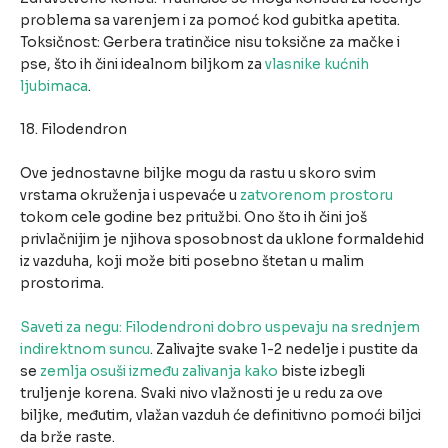
problema sa varenjem i za pomoć kod gubitka apetita.
Toksičnost: Gerbera tratinčice nisu toksične za mačke i
pse, što ih čini idealnom biljkom za
vlasnike kućnih
ljubimaca
.
18. Filodendron
Ove jednostavne biljke mogu da rastu u skoro svim
vrstama okruženja i uspevaće u
zatvorenom prostoru
tokom cele godine bez pritužbi. Ono što ih čini još
privlačnijim je njihova sposobnost da uklone formaldehid
iz vazduha, koji može biti posebno štetan u malim
prostorima.
Saveti za negu: Filodendroni dobro uspevaju na srednjem
indirektnom suncu
. Zalivajte svake 1-2 nedelje i pustite da
se
zemlja osuši između zalivanja kako
biste izbegli
truljenje korena. Svaki nivo vlažnosti je u redu za ove
biljke, međutim, vlažan vazduh će definitivno pomoći biljci
da brže raste.