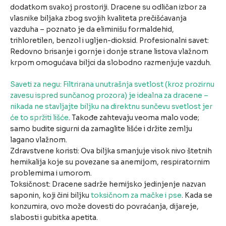
dodatkom svakoj prostoriji. Dracene su odličan izbor za
vlasnike biljaka zbog svojih kvaliteta prečišćavanja
vazduha – poznato je da eliminišu formaldehid,
trihloretilen, benzol i ugljen-dioksid. Profesionalni savet:
Redovno brisanje i gornje i donje strane listova vlažnom
krpom omogućava biljci da slobodno razmenjuje vazduh.
Saveti za negu: Filtrirana unutrašnja svetlost (kroz prozirnu
zavesu ispred sunčanog prozora) je idealna za dracene –
nikada ne stavljajte biljku na direktnu sunčevu svetlost jer
će to spržiti lišće
. Takođe zahtevaju veoma malo vode;
samo budite sigurni da zamaglite lišće i držite zemlju
lagano vlažnom.
Zdravstvene koristi: Ova biljka smanjuje visok nivo štetnih
hemikalija koje su povezane sa anemijom, respiratornim
problemima i umorom.
Toksičnost: Dracene sadrže hemijsko jedinjenje nazvan
saponin, koji čini biljku
toksičnom za mačke i pse
. Kada se
konzumira, ovo može dovesti do povraćanja, dijareje,
slabosti i gubitka apetita.