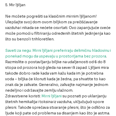
5. Mir ljiljan
Ne možete pogrešiti sa klasičnim mirnim ljiljanom!
Ulepšajte svoj dom ovom biljkom za prečišćavanje
vazduha i nikada se nećete osvrtati. Ovo zapanjujuće cveće
može pomoći u filtriranju određenih štetnih jedinjenja kao
što su benzol i trihloretilen.
Saveti za negu: Mirni ljiljani preferiraju delimičnu hladovinu i
ponekad mogu da uspevaju u prostorijama bez prozora
.
Razmislite o postavljanju biljke na udaljenosti od 6 do 8
stopa od prozora koji gleda na sever ili zapad. Ljiljani mira
takođe dobro rade kada vam kažu kada im je potrebna
voda – biljka će klonuti kada je žedna, pa shvatite to kao
znak da je zalivate. Generalno, zalivajte najmanje jednom
nedeljno i održavajte zemlju vlažnom.
Zdravstvene koristi:
Mirni ljiljani
su poznati po uklanjanju
štetnih hemikalija i toksina iz vazduha, uključujući spore
plesni. Takođe sprečava stvaranje plesni, što je odlično za
ljude koji pate od problema sa disanjem kao što je astma.