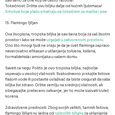
savršeno za one koji se često razbole!
Toksičnost: Držite ovu biljku dalje od kućnih ljubimaca!
Smokve koje plaču smatraju se toksičnim za mačke i pse
.
15. Flamingo ljiljan
Ova živopisna, tropska biljka je savršena boja za vaš životni
prostor i lako se može
uzgajati u zatvorenom prostoru
.
Ono što mnogi ljudi ne znaju je da je cvet flaminga zapravo
neverovatno efikasan u uklanjanju toluena, ksilena,
formaldehida i amonijaka u vašem domu.
Saveti za negu: Pošto je ovo tropska biljka, najbolje
uspevaju u visokoj vlažnosti. Svakodnevno prskajte listove
flašom vode ili postavite ovlaživač da biste osigurali da vaša
biljka živi zdravo. Držite zemlju na srednjoj vlažnosti, ali
izbegavajte preterano zalivanje, jer to može izazvati trulež
korena.
Zdravstvene prednosti: Zbog svojih velikih, tamnih listova,
flamingo ljiljani su jedna od
najboljih biljaka
za uklanjanje