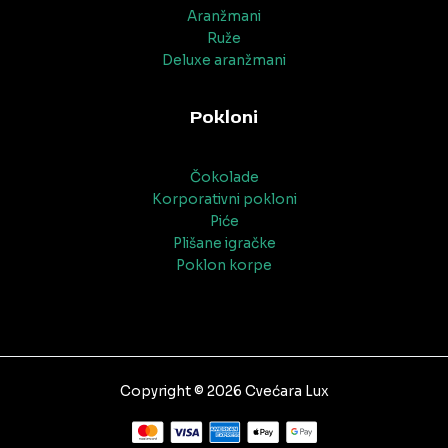
Aranžmani
Ruže
Deluxe aranžmani
Pokloni
Čokolade
Korporativni pokloni
Piće
Plišane igračke
Poklon korpe
Copyright © 2026 Cvećara Lux