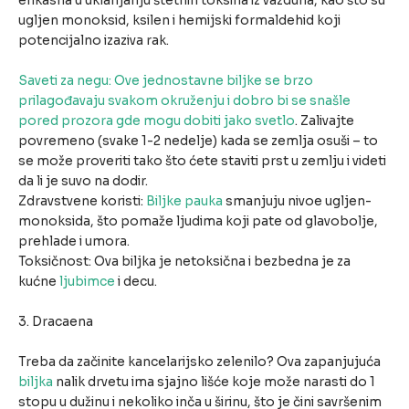
efikasna u uklanjanju štetnih toksina iz vazduha, kao što su
ugljen monoksid, ksilen i hemijski formaldehid koji
potencijalno izaziva rak.
Saveti za negu: Ove jednostavne biljke se brzo
prilagođavaju svakom okruženju i dobro bi se snašle
pored prozora gde mogu dobiti jako svetlo
. Zalivajte
povremeno (svake 1-2 nedelje) kada se zemlja osuši – to
se može proveriti tako što ćete staviti prst u zemlju i videti
da li je suvo na dodir.
Zdravstvene koristi:
Biljke pauka
smanjuju nivoe ugljen-
monoksida, što pomaže ljudima koji pate od glavobolje,
prehlade i umora.
Toksičnost: Ova biljka je netoksična i bezbedna je za
kućne
ljubimce
i decu.
3. Dracaena
Treba da začinite kancelarijsko zelenilo? Ova zapanjujuća
biljka
nalik drvetu ima sjajno lišće koje može narasti do 1
stopu u dužinu i nekoliko inča u širinu, što je čini savršenim