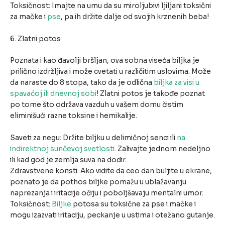
Toksičnost: Imajte na umu da su miroljubivi ljiljani toksični
za mačke i
pse
, pa ih držite dalje od svojih krznenih beba!
6. Zlatni potos
Poznata i kao đavolji bršljan, ova sobna viseća biljka je
prilično izdržljiva i može cvetati u različitim uslovima. Može
da naraste do 8 stopa, tako da je odlična
biljka za visi u
spavaćoj ili dnevnoj sobi
! Zlatni potos je takođe poznat
po tome što održava vazduh u vašem domu čistim
eliminišući razne toksine i hemikalije.
Saveti za negu: Držite biljku u delimičnoj senci ili
na
indirektnoj sunčevoj svetlosti
. Zalivajte jednom nedeljno
ili kad god je zemlja suva na dodir.
Zdravstvene koristi: Ako vidite da ceo dan buljite u ekrane,
poznato je da pothos biljke pomažu u ublažavanju
naprezanja i iritacije očiju i poboljšavaju mentalni umor.
Toksičnost:
Biljke
potosa su toksične za pse i mačke i
mogu izazvati iritaciju, peckanje u ustima i otežano gutanje.