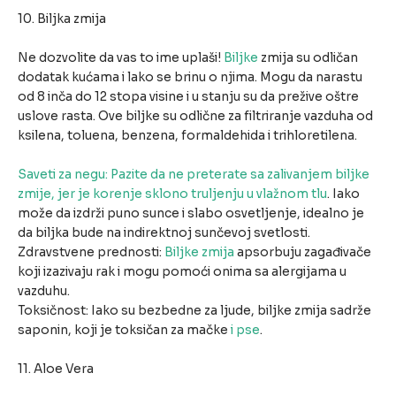
10. Biljka zmija
Ne dozvolite da vas to ime uplaši!
Biljke
zmija su odličan
dodatak kućama i lako se brinu o njima. Mogu da narastu
od 8 inča do 12 stopa visine i u stanju su da prežive oštre
uslove rasta. Ove biljke su odlične za filtriranje vazduha od
ksilena, toluena, benzena, formaldehida i trihloretilena.
Saveti za negu: Pazite da ne preterate sa zalivanjem biljke
zmije, jer je korenje sklono truljenju u vlažnom tlu
. Iako
može da izdrži puno sunce i slabo osvetljenje, idealno je
da biljka bude na indirektnoj sunčevoj svetlosti.
Zdravstvene prednosti:
Biljke zmija
apsorbuju zagađivače
koji izazivaju rak i mogu pomoći onima sa alergijama u
vazduhu.
Toksičnost: Iako su bezbedne za ljude, biljke zmija sadrže
saponin, koji je toksičan za mačke
i pse
.
11. Aloe Vera