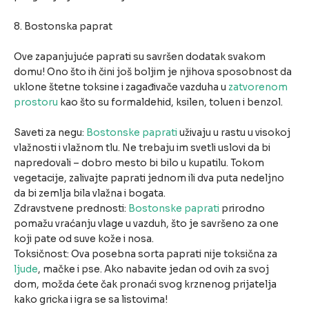
8. Bostonska paprat
Ove zapanjujuće paprati su savršen dodatak svakom
domu! Ono što ih čini još boljim je njihova sposobnost da
uklone štetne toksine i zagađivače vazduha u
zatvorenom
prostoru
kao što su formaldehid, ksilen, toluen i benzol.
Saveti za negu:
Bostonske paprati
uživaju u rastu u visokoj
vlažnosti i vlažnom tlu. Ne trebaju im svetli uslovi da bi
napredovali – dobro mesto bi bilo u kupatilu. Tokom
vegetacije, zalivajte paprati jednom ili dva puta nedeljno
da bi zemlja bila vlažna i bogata.
Zdravstvene prednosti:
Bostonske paprati
prirodno
pomažu vraćanju vlage u vazduh, što je savršeno za one
koji pate od suve kože i nosa.
Toksičnost: Ova posebna sorta paprati nije toksična za
ljude
, mačke i pse. Ako nabavite jedan od ovih za svoj
dom, možda ćete čak pronaći svog krznenog prijatelja
kako gricka i igra se sa listovima!