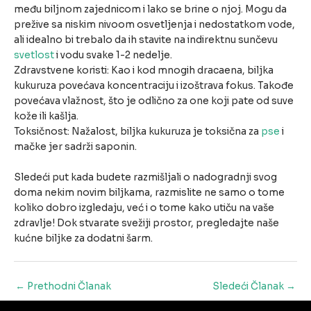
među biljnom zajednicom i lako se brine o njoj. Mogu da
prežive sa niskim nivoom osvetljenja i nedostatkom vode,
ali idealno bi trebalo da ih stavite na indirektnu sunčevu
svetlost
i vodu svake 1-2 nedelje.
Zdravstvene koristi: Kao i kod mnogih dracaena, biljka
kukuruza povećava koncentraciju i izoštrava fokus. Takođe
povećava vlažnost, što je odlično za one koji pate od suve
kože ili kašlja.
Toksičnost: Nažalost, biljka kukuruza je toksična za
pse
i
mačke jer sadrži saponin.
Sledeći put kada budete razmišljali o nadogradnji svog
doma nekim novim biljkama, razmislite ne samo o tome
koliko dobro izgledaju, već i o tome kako utiču na vaše
zdravlje! Dok stvarate svežiji prostor, pregledajte naše
kućne biljke za dodatni šarm.
Post
←
Prethodni Članak
Sledeći Članak
→
navigation