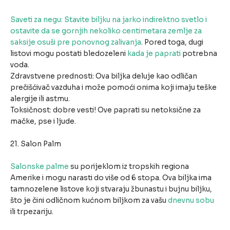
Saveti za negu: Stavite biljku na jarko indirektno svetlo i
ostavite da se gornjih nekoliko centimetara zemlje za
saksije osuši pre ponovnog zalivanja
. Pored toga, dugi
listovi mogu postati bledozeleni
kada je paprati
potrebna
voda.
Zdravstvene prednosti: Ova biljka deluje kao odličan
prečišćivač vazduha i može pomoći onima koji imaju teške
alergije ili astmu.
Toksičnost: dobre vesti! Ove paprati su netoksične za
mačke, pse i ljude.
21. Salon Palm
Salonske palme
su porijeklom iz tropskih regiona
Amerike i mogu narasti do više od 6 stopa. Ova biljka ima
tamnozelene listove koji stvaraju žbunastu i bujnu biljku,
što je čini odličnom kućnom biljkom za vašu
dnevnu sobu
ili trpezariju.