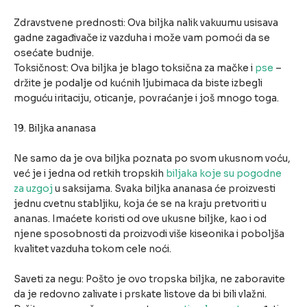
Zdravstvene prednosti: Ova biljka nalik vakuumu usisava
gadne zagađivače iz vazduha i može vam pomoći da se
osećate budnije.
Toksičnost: Ova biljka je blago toksična za mačke i
pse
–
držite je podalje od kućnih ljubimaca da biste izbegli
moguću iritaciju, oticanje, povraćanje i još mnogo toga.
19. Biljka ananasa
Ne samo da je ova biljka poznata po svom ukusnom voću,
već je i jedna od retkih tropskih
biljaka koje su pogodne
za uzgoj
u saksijama. Svaka biljka ananasa će proizvesti
jednu cvetnu stabljiku, koja će se na kraju pretvoriti u
ananas. Imaćete koristi od ove ukusne biljke, kao i od
njene sposobnosti da proizvodi više kiseonika i poboljša
kvalitet vazduha tokom cele noći.
Saveti za negu: Pošto je ovo tropska biljka, ne zaboravite
da je redovno zalivate i prskate listove da bi bili vlažni.