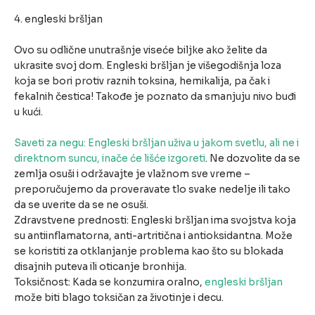
4. engleski bršljan
Ovo su odlične unutrašnje viseće biljke ako želite da
ukrasite svoj dom. Engleski bršljan je višegodišnja loza
koja se bori protiv raznih toksina, hemikalija, pa čak i
fekalnih čestica! Takođe je poznato da smanjuju nivo buđi
u kući.
Saveti za negu: Engleski bršljan uživa u jakom svetlu, ali ne i
direktnom suncu, inače će lišće izgoreti
. Ne dozvolite da se
zemlja osuši i održavajte je vlažnom sve vreme –
preporučujemo da proveravate tlo svake nedelje ili tako
da se uverite da se ne osuši.
Zdravstvene prednosti: Engleski bršljan ima svojstva koja
su antiinflamatorna, anti-artritična i antioksidantna. Može
se koristiti za otklanjanje problema kao što su blokada
disajnih puteva ili oticanje bronhija.
Toksičnost: Kada se konzumira oralno,
engleski bršljan
može biti blago toksičan za životinje i decu.