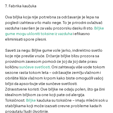
7. Fabrika kaučuka
Ova biljka koja nije potrebna za održavanje je lepa na
pogled i zahteva vrlo malo nege. To je prirodni ovlaživač
vazduha i savršen je za vašu prozorsku dasku ili sto.
Biljke
gume mogu ukloniti toksine iz vazduha
i efikasno
eliminisati spore plesni.
Saveti za negu: Biljke gume vole jarko, indirektno svetlo
koje nije previše vruće. Držanje biljke blizu prozora sa
providnom zavesom pomoći će joj da joj date pravu
količinu
sunčeve svetlosti
. Oni zahtevaju više vode tokom
sezone rasta tokom leta – održavajte zemlju vlažnom i
obrišite lišće vlažnom krpom kako biste omogućili vašoj
biljci da apsorbuje više sunčeve svetlosti.
Zdravstvene koristi: Ove biljke ne odaju polen, što ga čini
idealnom biljkom za one koji pate od alergija.
Toksičnost:
Biljke
kaučuka su toksične – imaju mlečni sok u
stabljikama koji može izazvati crevne probleme kada ih
progutaju ljudi i životinje.