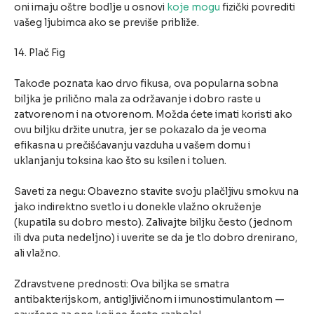
oni imaju oštre bodlje u osnovi
koje mogu
fizički povrediti
vašeg ljubimca ako se previše približe.
14. Plač Fig
Takođe poznata kao drvo fikusa, ova popularna sobna
biljka je prilično mala za održavanje i dobro raste u
zatvorenom i na otvorenom. Možda ćete imati koristi ako
ovu biljku držite unutra, jer se pokazalo da je veoma
efikasna u prečišćavanju vazduha u vašem domu i
uklanjanju toksina kao što su ksilen i toluen.
Saveti za negu: Obavezno stavite svoju plačljivu smokvu na
jako indirektno svetlo i u donekle vlažno okruženje
(kupatila su dobro mesto). Zalivajte biljku često (jednom
ili dva puta nedeljno) i uverite se da je tlo dobro drenirano,
ali vlažno.
Zdravstvene prednosti: Ova biljka se smatra
antibakterijskom, antigljivičnom i imunostimulantom —