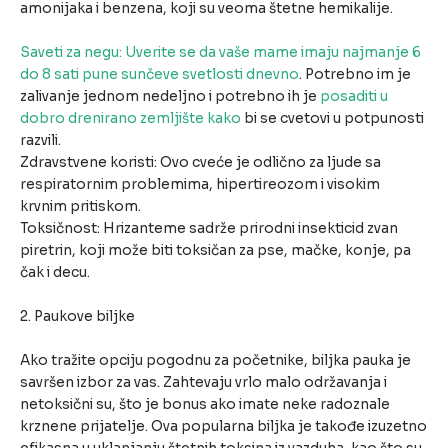
amonijaka i benzena, koji su veoma štetne hemikalije.
Saveti za negu: Uverite se da vaše mame imaju najmanje 6
do 8 sati pune sunčeve svetlosti dnevno
. Potrebno im je
zalivanje jednom nedeljno i potrebno ih je
posaditi u
dobro drenirano zemljište kako
bi se cvetovi u potpunosti
razvili.
Zdravstvene koristi: Ovo cveće je odlično za ljude sa
respiratornim problemima, hipertireozom i visokim
krvnim pritiskom.
Toksičnost: Hrizanteme sadrže prirodni insekticid zvan
piretrin, koji može biti toksičan za pse, mačke, konje, pa
čak i decu.
2. Paukove biljke
Ako tražite opciju pogodnu za početnike, biljka pauka je
savršen izbor za vas. Zahtevaju vrlo malo održavanja i
netoksični su, što je bonus ako imate neke radoznale
krznene prijatelje. Ova popularna biljka je takođe izuzetno