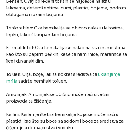
Benzen: Ovaj određeni toksin se najčešće nalazi u
lakovima, deterdžentima, gumi, plastici, bojama, podnim
oblogama i raznim bojama.
Trihloretilen: Ova hemikalija se obično nalazi u lakovima,
lepku, laku i štamparskim bojama.
Formaldehid: Ova hemikalija se nalazi na raznim mestima
kao što su papirni peškiri, kese za namirnice, maramice za
lice i duvanski dim.
Toluen: Ulja, boje, lak za nokte i sredstva za
uklanjanje
mrlja
sadrže hemijski toluen.
Amonijak: Amonijak se obično može naći u većini
proizvoda za čišćenje.
Ksilen: Ksilen je štetna hemikalija koja se može naći u
plastici, kao što su boce sa sodom i boce za sredstva za
čišćenje u domaćinstvu i šminku.