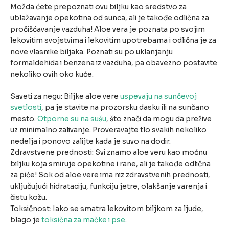
Možda ćete prepoznati ovu biljku kao sredstvo za
ublažavanje opekotina od sunca, ali je takođe odlična za
pročišćavanje vazduha! Aloe vera je poznata po svojim
lekovitim svojstvima i lekovitim upotrebama i odlična je za
nove vlasnike biljaka. Poznati su po uklanjanju
formaldehida i benzena iz vazduha, pa obavezno postavite
nekoliko ovih oko kuće.
Saveti za negu: Biljke aloe vere
uspevaju na sunčevoj
svetlosti
, pa je stavite na prozorsku dasku ili na sunčano
mesto.
Otporne su na sušu
, što znači da mogu da prežive
uz minimalno zalivanje. Proveravajte tlo svakih nekoliko
nedelja i ponovo zalijte kada je suvo na dodir.
Zdravstvene prednosti: Svi znamo aloe veru kao moćnu
biljku koja smiruje opekotine i rane, ali je takođe odlična
za piće! Sok od aloe vere ima niz zdravstvenih prednosti,
uključujući hidrataciju, funkciju jetre, olakšanje varenja i
čistu kožu.
Toksičnost: Iako se smatra lekovitom biljkom za ljude,
blago je
toksična za mačke i pse
.