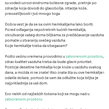
su vodeći uzroci sindroma bolesne zgrade, pretnje po
zdravlje koja dovodi do glavobolje, iritacije kože,
preosetljivosti i još mnogo toga.
Dobra vest je da se sa ovim hemikalijama lako boriti.
Pored odlaganja nepotrebnih kućnih hemikalija,
okruživanje vašeg doma biljkama za prečišćavanje vazduha
pomaže u stvaranju svežeg vazduha.
Koje hemikalije treba da izbegavam?
Pošto većinu vremena provodimo u
zatvorenom prostoru
,
zdrav kvalitet vazduha treba da bude glavni prioritet.
Postoje desetine hemikalija koje kruže u vazduhu svakog
dana, a možda ni ne znate! Ako znate šta su ove hemikalije i
odakle dolaze, pomoći će vam da odlučite koja biljka je
najprikladnija za vaš dom.
Evo nekih od najčešćih toksina koji se mogu naći u
zatvorenom prostoru: