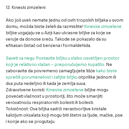
12. Kineski zimzeleni
Ako još uvek nemate jednu od ovih tropskih biljaka u svom
domu, možda biste želeli da razmislite!
Kineske zimzelene
biljke uzgajaju se u Aziji kao ukrasne biljke za koje se
veruje da donose sreću. Takođe se pokazalo da su
efikasan čistač od benzena i formaldehida.
Saveti za negu: Postavite biljku u slabo osvetljen prostor
koji je relativno vlažan – preporučujemo kupatilo
. Ne
zaboravite da povremeno zamagljujete lišće
kako biste
sprečili porumenelost i zalijte biljku
otprilike jednom ili
dva puta nedeljno ili kada je zemlja suva.
Zdravstvene koristi:
Kineske zimzelene
biljke mogu
povećati vlažnost u prostoriji, što može smanjiti
verovatnoću respiratornih bolesti ili bolesti.
Toksičnost: Ova biljka sadrži nerastvorljive kristale
kalcijum oksalata koji mogu biti štetni za ljude, mačke, pse
i konje ako se progutaju.