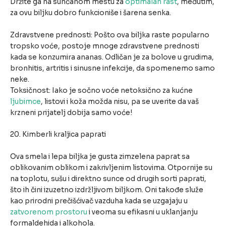
Držite ga na sunčanom mestu za
optimalan rast
, međutim,
za ovu biljku dobro funkcioniše i šarena senka.
Zdravstvene prednosti: Pošto ova biljka raste popularno
tropsko voće, postoje mnoge zdravstvene prednosti
kada se konzumira ananas. Odličan je za bolove u grudima,
bronhitis, artritis i sinusne infekcije, da spomenemo samo
neke.
Toksičnost: Iako je sočno voće netoksično za kućne
ljubimce
, listovi i koža možda nisu, pa se uverite da vaš
krzneni prijatelj dobija samo voće!
20. Kimberli kraljica paprati
Ova smela i lepa biljka je gusta zimzelena paprat sa
oblikovanim oblikom i zakrivljenim listovima. Otpornije su
na toplotu, sušu i direktno sunce od drugih sorti paprati,
što ih čini izuzetno izdržljivom biljkom. Oni takođe služe
kao prirodni prečišćivač vazduha kada se uzgajaju u
zatvorenom prostoru
i veoma su efikasni u uklanjanju
formaldehida i alkohola.