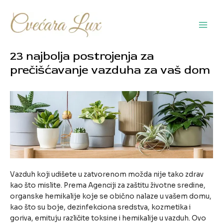
Pređi
na
sadržaj
Main
Men
23 najbolja postrojenja za
prečišćavanje vazduha za vaš dom
Vazduh koji udišete u zatvorenom možda nije tako zdrav
kao što mislite. Prema Agenciji za zaštitu životne sredine,
organske hemikalije koje se obično nalaze u vašem domu,
kao što su boje, dezinfekciona sredstva, kozmetika i
goriva, emituju različite toksine i hemikalije u vazduh. Ovo