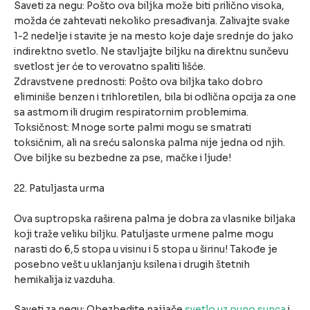
Saveti za negu: Pošto ova biljka može biti prilično visoka,
možda će zahtevati nekoliko presađivanja. Zalivajte svake
1-2 nedelje i stavite je na mesto koje daje srednje do jako
indirektno svetlo. Ne stavljajte biljku na direktnu sunčevu
svetlost jer će to verovatno spaliti lišće.
Zdravstvene prednosti: Pošto ova biljka tako dobro
eliminiše benzen i trihloretilen, bila bi odlična opcija za one
sa astmom ili drugim respiratornim problemima.
Toksičnost: Mnoge sorte palmi mogu se smatrati
toksičnim, ali na sreću salonska palma nije jedna od njih.
Ove biljke su bezbedne za pse, mačke i ljude!
22. Patuljasta urma
Ova suptropska raširena palma je dobra za vlasnike biljaka
koji traže veliku biljku. Patuljaste urmene palme mogu
narasti do 6,5 stopa u visinu i 5 stopa u širinu! Takođe je
posebno vešt u uklanjanju ksilena i drugih štetnih
hemikalija iz vazduha.
Saveti za negu: Obezbedite najjače
svetlo uz puno sunca
i