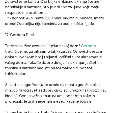
Zdravstvene koristi: Ova biljka efikasno uklanja štetne
hemikalije iz vazduha, što je odlično za ljude koji imaju
respiratorne probleme.
Toksičnost: Ako imate kuću punu kućnih ljubimaca, imate
sreće! Ova biljka nije toksična za pse, mačke i ljude.
17. Gerbera Daisi
Tražite savršen cvet da ulepšate svoj dom?
Gerbera
tratinčice mogu biti samo biljka za vas. Ovi svetli cvetovi
dolaze u velikom broju nijansi i odlični su za ukrašavanje
vašeg doma. Takođe dobro deluju na uklanjanju štetnih
toksina iz vazduha kao što su formaldehid, benzol i
trihloretilen.
Saveti za negu: Postavite cveće na mesto gde će dobiti
mnogo jakog svetla i dobru cirkulaciju vazduha (prozori su
idealni). Ovo je važno imati na umu posebno tokom
prolećnih, letnjih i jesenjih meseci kada je toplije.
Zdravstvene koristi: Tratinčice se mogu koristiti za lečenje