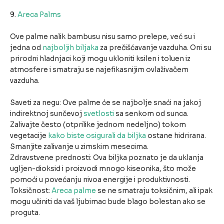
9.
Areca Palms
Ove palme nalik bambusu nisu samo prelepe, već su i
jedna od
najboljih biljaka
za prečišćavanje vazduha. Oni su
prirodni hladnjaci koji mogu ukloniti ksilen i toluen iz
atmosfere i smatraju se najefikasnijim ovlaživačem
vazduha.
Saveti za negu: Ove palme će se najbolje snaći na jakoj
indirektnoj sunčevoj
svetlosti
sa senkom od sunca.
Zalivajte često (otprilike jednom nedeljno) tokom
vegetacije
kako biste osigurali da biljka
ostane hidrirana.
Smanjite zalivanje u zimskim mesecima.
Zdravstvene prednosti: Ova biljka poznato je da uklanja
ugljen-dioksid i proizvodi mnogo kiseonika, što može
pomoći u povećanju nivoa energije i produktivnosti.
Toksičnost:
Areca palme
se ne smatraju toksičnim, ali ipak
mogu učiniti da vaš ljubimac bude blago bolestan ako se
proguta.