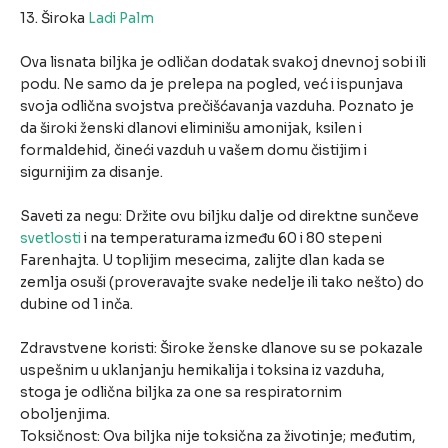
13. Široka
Ladi Palm
Ova lisnata biljka je odličan dodatak svakoj dnevnoj sobi ili
podu. Ne samo da je prelepa na pogled, već i ispunjava
svoja odlična svojstva prečišćavanja vazduha. Poznato je
da široki ženski dlanovi eliminišu amonijak, ksilen i
formaldehid, čineći vazduh u vašem domu čistijim i
sigurnijim za disanje.
Saveti za negu: Držite ovu biljku dalje od direktne sunčeve
svetlosti
i na temperaturama između 60 i 80 stepeni
Farenhajta. U toplijim mesecima, zalijte dlan kada se
zemlja osuši (proveravajte svake nedelje ili tako nešto) do
dubine od 1 inča.
Zdravstvene koristi: Široke ženske dlanove su se pokazale
uspešnim u uklanjanju hemikalija i toksina iz vazduha,
stoga je odlična biljka za one sa respiratornim
oboljenjima.
Toksičnost: Ova biljka nije toksična za životinje; međutim,