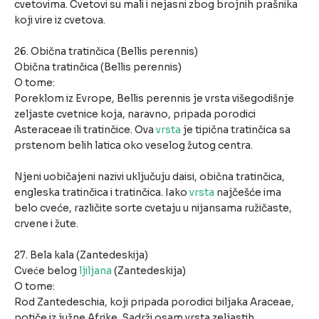
cvetovima. Cvetovi su mali i nejasni zbog brojnih prašnika
koji vire iz cvetova.
26. Obična tratinčica (Bellis perennis)
Obična tratinčica (Bellis perennis)
O tome:
Poreklom iz Evrope, Bellis perennis je vrsta višegodišnje
zeljaste cvetnice koja, naravno, pripada porodici
Asteraceae ili tratinčice. Ova
vrsta
je tipična tratinčica sa
prstenom belih latica oko veselog žutog centra.
Njeni uobičajeni nazivi uključuju daisi, obična tratinčica,
engleska tratinčica i tratinčica. Iako
vrsta
najčešće ima
belo cveće, različite sorte cvetaju u nijansama ružičaste,
crvene i žute.
27. Bela kala (Zantedeskija)
Cveće belog
ljiljana
(Zantedeskija)
O tome:
Rod Zantedeschia, koji pripada porodici biljaka Araceae,
potiče iz južne Afrike. Sadrži osam vrsta zeljastih,