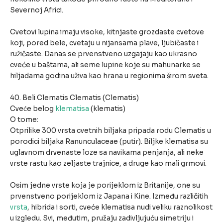
Severnoj Africi.
Cvetovi lupina imaju visoke, kitnjaste grozdaste cvetove
koji, pored bele, cvetaju u nijansama plave, ljubičaste i
ružičaste. Danas se prvenstveno uzgajaju kao ukrasno
cveće u baštama, ali seme lupine koje su mahunarke se
hiljadama godina uživa kao hrana u regionima širom sveta.
40. Beli Clematis Clematis (Clematis)
Cveće belog
klematisa
(klematis)
O tome:
Otprilike 300 vrsta cvetnih biljaka pripada rodu Clematis u
porodici biljaka Ranunculaceae (putir). Biljke klematisa su
uglavnom drvenaste loze sa navikama penjanja, ali neke
vrste rastu kao zeljaste trajnice, a druge kao mali grmovi.
Osim jedne vrste koja je porijeklom iz Britanije, one su
prvenstveno porijeklom iz Japana i Kine. Između različitih
vrsta
, hibrida i sorti, cveće klematisa nudi veliku raznolikost
u izgledu. Svi, međutim, pružaju zadivljujuću simetriju i