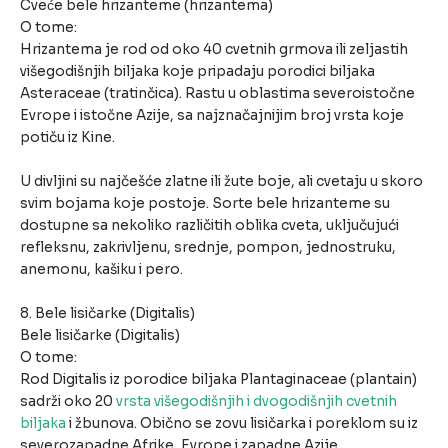
Cveće bele hrizanteme (hrizantema)
O tome:
Hrizantema je rod od oko 40 cvetnih grmova ili zeljastih
višegodišnjih biljaka koje pripadaju porodici biljaka
Asteraceae (tratinčica). Rastu u oblastima severoistočne
Evrope i istočne Azije, sa najznačajnijim broj vrsta koje
potiču iz Kine.
U divljini su najčešće zlatne ili žute boje, ali cvetaju u skoro
svim bojama koje postoje. Sorte bele hrizanteme su
dostupne sa nekoliko različitih oblika cveta, uključujući
refleksnu, zakrivljenu, srednje, pompon, jednostruku,
anemonu, kašiku i pero.
8. Bele lisičarke (Digitalis)
Bele lisičarke (Digitalis)
O tome:
Rod Digitalis iz porodice biljaka Plantaginaceae (plantain)
sadrži oko 20
vrsta višegodišnjih i dvogodišnjih cvetnih
biljaka
i žbunova. Obično se zovu lisičarka i poreklom su iz
severozapadne Afrike, Evrope i zapadne Azije.