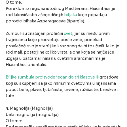
O tome:
Poreklom iz regiona istočnog Mediterana, Hiacinthus je
rod lukovičastih višegodišnjih
biljaka
koje pripadaju
porodici biljaka Asparagaceae (špargla).
Zumbuli su značajan prolećni
cvet
, jer su među prvim
trajnicama koje procvetaju posle zime, ponekad
provlačeći svoje stabljike kroz sneg da bi to učinili. Iako je
rod mali, postoji nekoliko vrsta, a ona koja se najčešće
uzgaja u baštama i nalazi u cvetnim aranžmanima je
Hiacinthus orientalis.
Biljke zumbula proizvode jedan do tri klasove ili
grozdove
koji su skupljeni sa jako mirisnim cvetovima u nijansama
poput bele, plave, ljubičaste, crvene, ružičaste, breskve i
žute.
4. Magnolija (Magnolija)
bela magnolija (magnolija)
O tome: