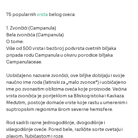
75 popularnih
vrsta
belog cveća:
1. Zvončići (Campanula)
Bela zvončića (Campanula)
O tome:
Više od 500 vrsta i bezbroj podvrsta cvetnih biljaka
pripada rodu Campanula u okviru porodice biljaka
Campanulaceae.
Uobičajeno nazvane zvončići, ove biljke dobijaju i svoje
naučno ime roda (latinski za „malo zvonce“) i uobičajeno
ime po zvonastim oblicima cveća koje proizvode. Većina
vrsta zvončića je porijeklom sa Bliskog istoka i Kavkaza.
Međutim, postoje domaće vrste koje rastu u umerenim i
suptropskim regionima širom severne hemisfere.
Rod sadrži razne jednogodišnje, dvogodišnje i
višegodišnje cveće. Pored bele, različite sorte cvetaju i
plavom, ljubičastom i roze.