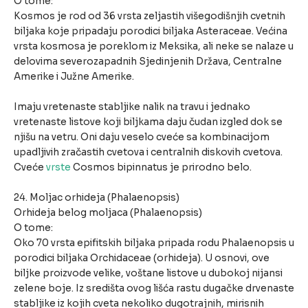
O tome:
Kosmos je rod od 36 vrsta zeljastih višegodišnjih cvetnih
biljaka koje pripadaju porodici biljaka Asteraceae. Većina
vrsta kosmosa je poreklom iz Meksika, ali neke se nalaze u
delovima severozapadnih Sjedinjenih Država, Centralne
Amerike i Južne Amerike.
Imaju vretenaste stabljike nalik na travu i jednako
vretenaste listove koji biljkama daju čudan izgled dok se
njišu na vetru. Oni daju veselo cveće sa kombinacijom
upadljivih zračastih cvetova i centralnih diskovih cvetova.
Cveće
vrste
Cosmos bipinnatus je prirodno belo.
24. Moljac orhideja (Phalaenopsis)
Orhideja belog moljaca (Phalaenopsis)
O tome:
Oko 70 vrsta epifitskih biljaka pripada rodu Phalaenopsis u
porodici biljaka Orchidaceae (orhideja). U osnovi, ove
biljke proizvode velike, voštane listove u dubokoj nijansi
zelene boje. Iz središta ovog lišća rastu dugačke drvenaste
stabljike iz kojih cveta nekoliko dugotrajnih, mirisnih