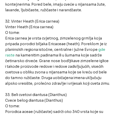
kontejnerima. Pored bele, imaju cveće u nijansama žute,
lavande, ljubičaste, ružičaste i narandžaste.
32. Vinter Heath (Erica carnea)
Vinter Heath (Erica carnea)
O tome:
Erica carnea je vrsta cvjetnog, zimzelenog grmlja koja
pripada porodici biljaka Ericaceae (heath). Poreklom je iz
planinskih regiona istočne, centralne i južne Evrope
gde
raste
na kamenitim padinama ili u šumama koje sadrže
četinarsko drveće. Grane nose bodljikave zimzelene iglice
i takođe proizvode redove i redove zadivljujućih, visećih
cvetova u obliku zvona u nijansama koje se kreću od bele
do tamno ružičaste. Druga uobičajena imena uključuju
alpsko vresište, prolećno zdravlje i vrijesak koji cveta zimu.
33. Beli cvetovi diantusa (Dianthus)
Cveće belog diantusa (Dianthus)
O tome:
Porodica aceae (ružičaste) sadrži oko 340 vrsta koje su