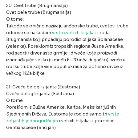
20. Cvet trube (Brugmansija)
Cvet bele trube (Brugmansija)
O tome:
Takođe se obično nazivaju anđeoske trube, cvetovi trube
odnose se na sedam
vrsta cvetnih biljaka
iz roda
Brugmansia koji pripadaju porodici biljaka Solanaceae
(velenka). Poreklom iz tropskih regiona Južne Amerike,
rod sadrži i drvenasto grmlje i drveće koje proizvodi
iznenađujuće veliko (između 6 i 20 inča dugačko) cveće u
obliku trube koje vise poput ukrasa za božićno drvce iz
velikog lišća biljke.
21. Cveće belog lizijanta (Eustoma)
Cveće belog lizijanta (Eustoma)
O tome:
Poreklom iz Južne Amerike, Kariba, Meksika i južnih
Sjedinjenih Država, Eustoma je rod od samo tri
vrste
zeljastih jednogodišnjih
cvetnih biljaka iz porodice
Gentianaceae (encijan).