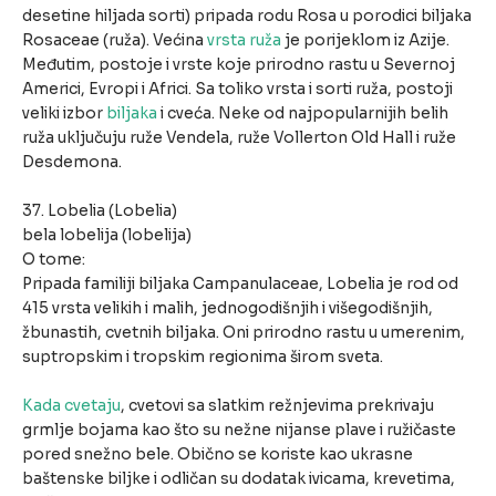
desetine hiljada sorti) pripada rodu Rosa u porodici biljaka
Rosaceae (ruža). Većina
vrsta ruža
je porijeklom iz Azije.
Međutim, postoje i vrste koje prirodno rastu u Severnoj
Americi, Evropi i Africi. Sa toliko vrsta i sorti ruža, postoji
veliki izbor
biljaka
i cveća. Neke od najpopularnijih belih
ruža uključuju ruže Vendela, ruže Vollerton Old Hall i ruže
Desdemona.
37. Lobelia (Lobelia)
bela lobelija (lobelija)
O tome:
Pripada familiji biljaka Campanulaceae, Lobelia je rod od
415 vrsta velikih i malih, jednogodišnjih i višegodišnjih,
žbunastih, cvetnih biljaka. Oni prirodno rastu u umerenim,
suptropskim i tropskim regionima širom sveta.
Kada cvetaju
, cvetovi sa slatkim režnjevima prekrivaju
grmlje bojama kao što su nežne nijanse plave i ružičaste
pored snežno bele. Obično se koriste kao ukrasne
baštenske biljke i odličan su dodatak ivicama, krevetima,