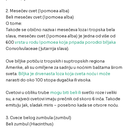
2. Mesečev cvet (Ipomoea alba)
Beli mesečev cvet (Ipomoea alba)
O tome:
Takođe se obično naziva i mesečeva loza i tropska bela
slava, mesečev cvet (Ipomoea alba) je jedna od više od
600
vrsta u rodu Ipomoea koja pripada porodici biljaka
Convolvulaceae (jutarnja slava).
Ove biljke potiču iz tropskih i suptropskih regiona
Amerike, ali su omiljene za sadnju u noćnim baštama širom
sveta.
Biljka je drvenasta loza koja cveta noću i može
narasti do oko 100 stopa dugačka ili visoka.
Cvetovi u obliku trube
mogu biti beli ili
svetlo roze i veliki
su, a najveći cvetovi imaju prečnik od skoro 6 inča. Takođe
emituju jak, sladak miris – posebno kada se otvore noću.
3. Cveće belog zumbula (zumbul)
Beli zumbul (Hiacinthus)