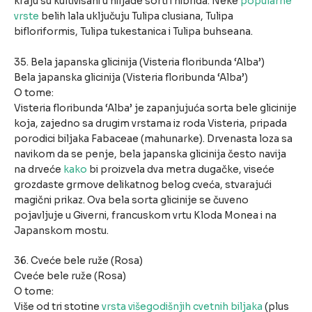
kraju su kultivisani u hiljade sorti i hibrida. Neke
popularne
vrste
belih lala uključuju Tulipa clusiana, Tulipa
bifloriformis, Tulipa tukestanica i Tulipa buhseana.
35. Bela japanska glicinija (Visteria floribunda ‘Alba’)
Bela japanska glicinija (Visteria floribunda ‘Alba’)
O tome:
Visteria floribunda ‘Alba’ je zapanjujuća sorta bele glicinije
koja, zajedno sa drugim vrstama iz roda Visteria, pripada
porodici biljaka Fabaceae (mahunarke). Drvenasta loza sa
navikom da se penje, bela japanska glicinija često navija
na drveće
kako
bi proizvela dva metra dugačke, viseće
grozdaste grmove delikatnog belog cveća, stvarajući
magični prikaz. Ova bela sorta glicinije se čuveno
pojavljuje u Giverni, francuskom vrtu Kloda Monea i na
Japanskom mostu.
36. Cveće bele ruže (Rosa)
Cveće bele ruže (Rosa)
O tome:
Više od tri stotine
vrsta višegodišnjih cvetnih biljaka
(plus