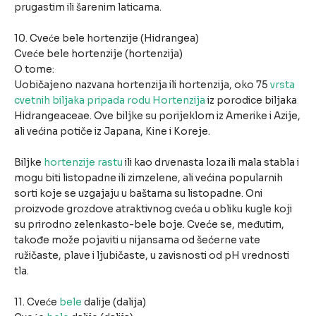
prugastim ili šarenim laticama.
10. Cveće bele hortenzije (Hidrangea)
Cveće bele hortenzije (hortenzija)
O tome:
Uobičajeno nazvana hortenzija ili hortenzija, oko 75
vrsta
cvetnih biljaka pripada rodu Hortenzija
iz porodice biljaka
Hidrangeaceae. Ove biljke su porijeklom iz Amerike i Azije,
ali većina potiče iz Japana, Kine i Koreje.
Biljke
hortenzije rastu
ili kao drvenasta loza ili mala stabla i
mogu biti listopadne ili zimzelene, ali većina popularnih
sorti koje se uzgajaju u baštama su listopadne. Oni
proizvode grozdove atraktivnog cveća u obliku kugle koji
su prirodno zelenkasto-bele boje. Cveće se, međutim,
takođe može pojaviti u nijansama od šećerne vate
ružičaste, plave i ljubičaste, u zavisnosti od pH vrednosti
tla.
11. Cveće
bele
dalije (dalija)