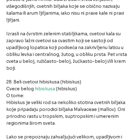
višegodišnjih, cvetnih biljaka koje se obično nazivaju
kalama ili arum ljiljanima, iako nisu ni prave kale ni pravi
ljiljani.
Izrasli na čvrstim zelenim stabljikama, cvetovi kala su
zapravo lažni cvetovi sa cvastim koji se sastoji od
upadljivog lopatica koji podseća na zakrivljenu laticu u
obliku levka i centralnog, žutog, u obliku prsta. Pet vrsta
cveta u beloj, ružičasto-beloj, žućkasto-beloj i/ili krem
boji.
28. Beli cvetovi hibiskusa (hibiskus)
Cveće belog
hibiskusa
(hibiskus)
O tome:
Hibiskus je veliki rod sa nekoliko stotina cvetnih biljaka
koje pripadaju porodici biljaka Malvaceae (mallov). Oni
prirodno rastu u tropskim, suptropskim i umerenim
regionima širom sveta.
Lako se prepoznaju zahvaljujući velikom, upadljivom i