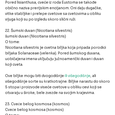
Pored lisianthusa, cveće iz roda Eustoma se takođe
obično naziva prerijskim encijanom. Oni daju dugačke,
vitke stabljike i prelepe cvetove sa cvetovima u obliku
vijuga koji su po izgledu skoro slični ruži.
22. Šumski duvan (Nicotiana silvestris)
šumski duvan (Nicotiana silvestris)
O tome:
Nicotiana silvestris je cvetna biljka koja pripada porodici
biljaka Solanaceae (velenka). Pored šumskog duvana,
uobičajena imena uključuju južnoamerički duvan i duvan
koji cveta.
Ove biljke mogu biti dvogodišnje
ili višegodišnje
, ali
višegodišnje sorte su kratkotrajne. Biljke narastu do skoro
5 stopa i proizvode viseće cvetove u obliku cevi koji se
otvaraju u široke, bele zvezde na svojim krajevima.
23. Cveće belog kosmosa (kosmos)
Cveće belog kosmosa (kosmos)