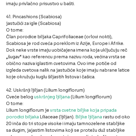
imaju privlačno prisustvo u bašti.
41. Pincashions (Scabiosa)
jastučići za igle (Scabiosa)
O tome:
Član porodice biljaka Caprifoliaceae (orlovi nokti),
Scabiosa je rod cveća poreklom iz Azije, Evrope i Afrike.
Dok neke vrste imaju uobičajena imena koja uključuju reč
„šugav“ kao referencu prema nazivu roda, većina vrsta se
obično naziva iglastim cvetovima. Ovo ime potiče od
izgleda cvetova nalik na jastučiće koje imaju nabrane latice
koje okružuju kuglu šiljastih listova i čašica.
42. Uskršnji ljiljan (Lilium longiflorum)
Cveće belog
uskršnjeg ljiljana
(Lilium longiflorum)
O tome:
Lilium longiflorum je
vrsta cvetne biljke koja pripada
porodici biljaka
Liliaceae (ljiljan).
Biljke ljiljana
rastu od oko
20 inča do tri stope visoke i imaju tamnozelene stabljike
sa dugim, jajastim listovima koji se protežu duž stabljike