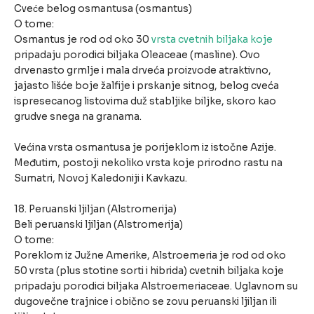
Cveće belog osmantusa (osmantus)
O tome:
Osmantus je rod od oko 30
vrsta cvetnih biljaka koje
pripadaju porodici biljaka Oleaceae (masline). Ovo
drvenasto grmlje i mala drveća proizvode atraktivno,
jajasto lišće boje žalfije i prskanje sitnog, belog cveća
ispresecanog listovima duž stabljike biljke, skoro kao
grudve snega na granama.
Većina vrsta osmantusa je porijeklom iz istočne Azije.
Međutim, postoji nekoliko vrsta koje prirodno rastu na
Sumatri, Novoj Kaledoniji i Kavkazu.
18. Peruanski ljiljan (Alstromerija)
Beli peruanski ljiljan (Alstromerija)
O tome:
Poreklom iz Južne Amerike, Alstroemeria je rod od oko
50 vrsta (plus stotine sorti i hibrida) cvetnih biljaka koje
pripadaju porodici biljaka Alstroemeriaceae. Uglavnom su
dugovečne trajnice i obično se zovu peruanski ljiljan ili