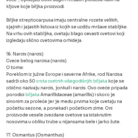
kljove koje biljka proizvodi.
Biljke streptocarpusa imaju centralne rozete velikih,
sjajnih i jajastih listova iz kojih se uzdižu mršave stabljike.
Na vrhu ovih stabljika, cvetaju blago cevasti cvetovi koji
izgledaju slično cvetovima orhideja.
16. Narcis (narcis)
Cveće belog narcisa (narcis)
O tome:
Poreklom iz južne Evrope i severne Afrike, rod Narcisa
sadrži oko 50
vrsta cvetnih višegodišnjih biljaka
koje se
obično nazivaju narcis, jonkuil i narcis. Ovo cveće pripada
porodici
biljaka
Amarillidaceae (amarillis) i skoro je
sinonim za proleće jer je među prvima koje cvetaju na
početku sezone, a ponekad i početkom zime. Oni
proizvode vesele zvezdane cvetove sa istaknutim
nosovima u obliku trube u nijansama bele i jarko žute.
17. Osmantus (Osmanthus)