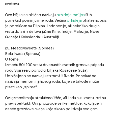
cvetova.
Ove biljke se obično nazivaju
orhideje moljca
ili ih
ponekad pominju ime roda. Većina
orhideja
phalaenopsis
je poreklom sa Filipina i Indonezije, ali nekoliko drugih
vrsta dolazi iz delova južne Kine, Indije, Malezije, Nove
Gvineje i Kvinslenda u Australiji.
25. Meadovsveets (Spiraea)
Bela livada (Spiraea)
O tome:
Između 80 i 100 vrsta drvenastih cvetnih grmova pripada
rodu Spiraea u porodici biljaka Rosaceae (ruža).
Uobičajeno se nazivaju strmovi ili livade. Ponekad se
nazivaju imenom njihovog roda, koje se takođe može
pisati kao „spirea“.
Ovi grmovi imaju atraktivno lišće, ali kada su u cvetu, oni su
pravi spektakli. Oni proizvode velike metlice, kukuljice ili
viseće grozdove cveća koje skoro pokrivaju ceo grm