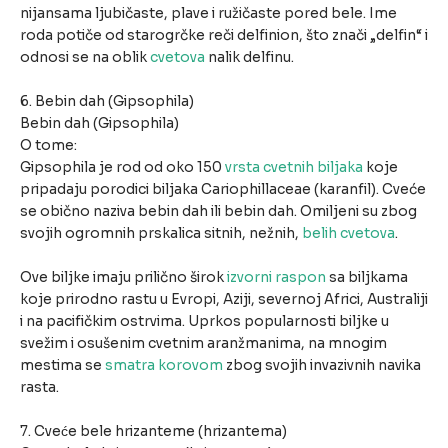
nijansama ljubičaste, plave i ružičaste pored bele. Ime
roda potiče od starogrčke reči delfinion, što znači „delfin“ i
odnosi se na oblik
cvetova
nalik delfinu.
6. Bebin dah (Gipsophila)
Bebin dah (Gipsophila)
O tome:
Gipsophila je rod od oko 150
vrsta cvetnih biljaka
koje
pripadaju porodici biljaka Cariophillaceae (karanfil). Cveće
se obično naziva bebin dah ili bebin dah. Omiljeni su zbog
svojih ogromnih prskalica sitnih, nežnih,
belih cvetova
.
Ove biljke imaju prilično širok
izvorni raspon
sa biljkama
koje prirodno rastu u Evropi, Aziji, severnoj Africi, Australiji
i na pacifičkim ostrvima. Uprkos popularnosti biljke u
svežim i osušenim cvetnim aranžmanima, na mnogim
mestima se
smatra korovom
zbog svojih invazivnih navika
rasta.
7. Cveće bele hrizanteme (hrizantema)