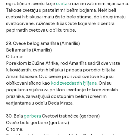
egzotičnom cveću koje
cveta
u raznim vatrenim nijansama.
Takođe cvetaju u pastelnim i belim bojama. Neki beli
cvetovi hibiskusa imaju čisto bele stigme, dok drugi imaju
svetlocrvene, ružičaste ili čak žute koje vire iz centra
papirnatih cvetova u obliku trube.
29. Cveće belog amarilisa (Amarilis)
Beli amarilis (Amarilis)
O tome:
Poreklom iz Južne Afrike, rod Amarillis sadrži dve vrste
lukovičastih, cvetnih biljaka i pripada porodici biljaka
Amarillidaceae. Ovo cveće proizvodi cvetove koji su
oblikovani slično kao
kod zvezdastih ljiljana
. Oni su
popularna sijalica za poklon i cvetanje tokom zimskih
praznika, zahvaljujući dostupnim belim i crvenim
varijantama u odelu Deda Mraza.
30. Bela
gerbera
Cvetovi tratinčice (gerbera)
Cveće bele gerbere (gerbera)
O tome: