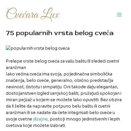
Pređi
na
sadržaj
Main
Men
75 popularnih vrsta belog cveća
Prelepe vrste belog cveća za vašu baštu ili sledeći cvetni
aranžman
Iako većina cveća ima svoja, pojedinačna simbolička
značenja, belo cveće, generalno, obično predstavlja
nevinost, čistotu i simpatiju. Oni takođe daju elegantan,
dostojanstven izgled vanjskoj bašti, pružajući spokojan i
miran pejzaž u kojem se možete lako opustiti. Bez obzira
da li želite da napravite potpuno belu baštu ili cvetni
aranžman ili se nadate da ćete integrisati belo cveće u
svoje cvetne
dizajne
, postoji mnogo jedinstvenih i lepih
cvetova koje možete izabrati.