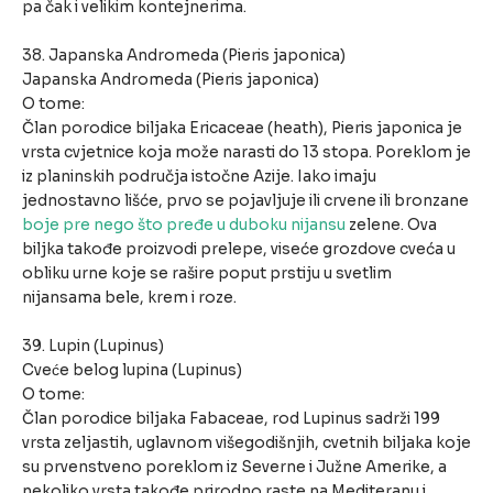
pa čak i velikim kontejnerima.
38. Japanska Andromeda (Pieris japonica)
Japanska Andromeda (Pieris japonica)
O tome:
Član porodice biljaka Ericaceae (heath), Pieris japonica je
vrsta cvjetnice koja može narasti do 13 stopa. Poreklom je
iz planinskih područja istočne Azije. Iako imaju
jednostavno lišće, prvo se pojavljuje ili crvene ili bronzane
boje pre nego što pređe u duboku nijansu
zelene. Ova
biljka takođe proizvodi prelepe, viseće grozdove cveća u
obliku urne koje se rašire poput prstiju u svetlim
nijansama bele, krem i roze.
39. Lupin (Lupinus)
Cveće belog lupina (Lupinus)
O tome:
Član porodice biljaka Fabaceae, rod Lupinus sadrži 199
vrsta zeljastih, uglavnom višegodišnjih, cvetnih biljaka koje
su prvenstveno poreklom iz Severne i Južne Amerike, a
nekoliko vrsta takođe prirodno raste na Mediteranu i