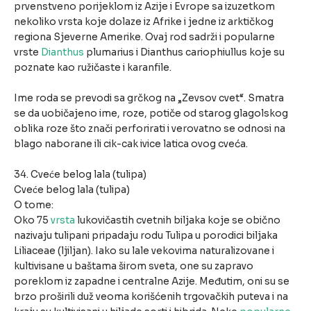
prvenstveno porijeklom iz Azije i Evrope sa izuzetkom
nekoliko vrsta koje dolaze iz Afrike i jedne iz arktičkog
regiona Sjeverne Amerike. Ovaj rod sadrži i popularne
vrste
Dianthus
plumarius i Dianthus cariophiullus koje su
poznate kao ružičaste i karanfile.
Ime roda se prevodi sa grčkog na „Zevsov cvet“. Smatra
se da uobičajeno ime, roze, potiče od starog glagolskog
oblika roze što znači perforirati i verovatno se odnosi na
blago naborane ili cik-cak ivice latica ovog cveća.
34. Cveće belog lala (tulipa)
Cveće belog lala (tulipa)
O tome:
Oko 75
vrsta
lukovičastih cvetnih biljaka koje se obično
nazivaju tulipani pripadaju rodu Tulipa u porodici biljaka
Liliaceae (ljiljan). Iako su lale vekovima naturalizovane i
kultivisane u baštama širom sveta, one su zapravo
poreklom iz zapadne i centralne Azije. Međutim, oni su se
brzo proširili duž veoma korišćenih trgovačkih puteva i na