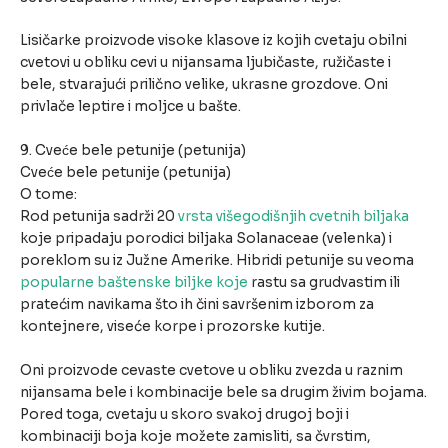
Lisičarke proizvode visoke klasove iz kojih cvetaju obilni
cvetovi u obliku cevi u nijansama ljubičaste, ružičaste i
bele, stvarajući prilično velike, ukrasne grozdove. Oni
privlače leptire i moljce u bašte.
9. Cveće bele petunije (petunija)
Cveće bele petunije (petunija)
O tome:
Rod petunija sadrži 20
vrsta višegodišnjih cvetnih biljaka
koje pripadaju porodici biljaka Solanaceae (velenka) i
poreklom su iz Južne Amerike. Hibridi petunije su veoma
popularne baštenske biljke koje
rastu sa grudvastim ili
pratećim navikama što ih čini savršenim izborom za
kontejnere, viseće korpe i prozorske kutije.
Oni proizvode cevaste cvetove u obliku zvezda u raznim
nijansama bele i kombinacije bele sa drugim živim bojama.
Pored toga, cvetaju u skoro svakoj drugoj boji i
kombinaciji boja koje možete zamisliti, sa čvrstim,