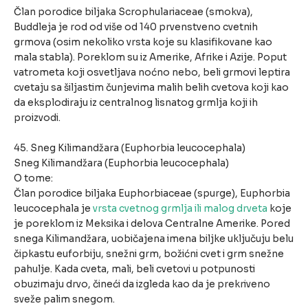
Član porodice biljaka Scrophulariaceae (smokva),
Buddleja je rod od više od 140 prvenstveno cvetnih
grmova (osim nekoliko vrsta koje su klasifikovane kao
mala stabla). Poreklom su iz Amerike, Afrike i Azije. Poput
vatrometa koji osvetljava noćno nebo, beli grmovi leptira
cvetaju sa šiljastim čunjevima malih belih cvetova koji kao
da eksplodiraju iz centralnog lisnatog grmlja koji ih
proizvodi.
45. Sneg Kilimandžara (Euphorbia leucocephala)
Sneg Kilimandžara (Euphorbia leucocephala)
O tome:
Član porodice biljaka Euphorbiaceae (spurge), Euphorbia
leucocephala je
vrsta cvetnog grmlja ili malog drveta
koje
je poreklom iz Meksika i delova Centralne Amerike. Pored
snega Kilimandžara, uobičajena imena biljke uključuju belu
čipkastu euforbiju, snežni grm, božićni cvet i grm snežne
pahulje. Kada cveta, mali, beli cvetovi u potpunosti
obuzimaju drvo, čineći da izgleda kao da je prekriveno
sveže palim snegom.