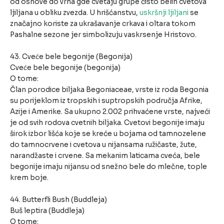
od osnove do vrha gde cvetaju grupe čisto belih cvetova
ljiljana u obliku zvezda. U hrišćanstvu,
uskršnji ljiljani
se
značajno koriste za ukrašavanje crkava i oltara tokom
Pashalne sezone jer simbolizuju vaskrsenje Hristovo.
43. Cveće bele begonije (Begonija)
Cveće bele begonije (begonija)
O tome:
Član porodice biljaka Begoniaceae, vrste iz roda Begonia
su porijeklom iz tropskih i suptropskih područja Afrike,
Azije i Amerike. Sa ukupno 2.002 prihvaćene vrste, najveći
je od svih rodova cvetnih biljaka. Cvetovi begonije imaju
širok izbor lišća koje se kreće u bojama od tamnozelene
do tamnocrvene i cvetova u nijansama ružičaste, žute,
narandžaste i crvene. Sa mekanim laticama cveća, bele
begonije imaju nijansu od snežno bele do mlečne, tople
krem boje.
44. Butterfli Bush (Buddleja)
Buš leptira (Buddleja)
O tome: