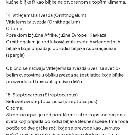
kućne biljke ili kao biljke na otvorenom u toplim klimama.
14. Vitlejemska zvezda (Ornithogalum)
Vitlejemska zvezda (Ornithogalum)
O tome:
Poreklom iz južne Afrike, južne Evrope i Kavkaza,
Ornithogalum je rod lukovičastih, cvetnih višegodišnjih
biljaka koje pripadaju porodici biljaka Asparagaceae
(špargla).
Obično se nazivaju Vitlejemska zvezda u vezi sa svetlo-
belim cvetovima u obliku zvezda sa šest latica koje biljke
proizvode od travnatih grudvica lišća.
15. Steptocarpus (Streptocarpus)
Beli cvetovi steptocarpusa (streptocarpus)
O tome:
Streptocarpus je rod poreklom iz afrotropskog regiona
sveta koji pripada porodici biljaka Gesneriaceae. Ime roda
potiče od dve grčke reči koje se prevode kao „uvrnuto
voće“, opisujući oblik dugih i mršavih plodova nalik na