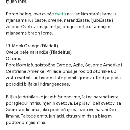
ljiljan Inka.
Pored belog, ovo cveće
cveta
na visokim stabljikama u
nijansama ružičaste, crvene, narandžaste, ljubičaste i
zelene. Cvetovi imaju mrlje, pruge i mrlje u tamnijim
nijansama braon i crne.
19. Mock Orange (Filadelf)
Cveće bele narandže (Filadelfus)
O tome:
Poreklom iz jugoistočne Evrope, Azije, Severne Amerike i
Centralne Amerike, Philadelphus je rod od otprilike 60
vrsta cvetnih, uglavnom listopadnih grmova. Rod pripada
porodici biljaka Hidrangeaceae.
Biljka je dobila svoje uobičajeno ime, lažna narandžasta,
po izgledu i mirisu njenih cvetova. Lepršavi, beli cvetovi sa
žutim sredinama jako podsećaju na cvetove narandže i
limuna. Takođe emituju slatki, citrusni miris sa blagim
podtonom jasmina.