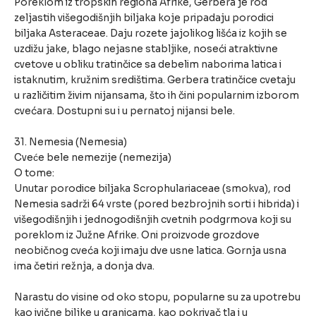
Poreklom iz tropskih regiona Afrike, Gerbera je rod
zeljastih višegodišnjih biljaka koje pripadaju porodici
biljaka Asteraceae. Daju rozete jajolikog lišća iz kojih se
uzdižu jake, blago nejasne stabljike, noseći atraktivne
cvetove u obliku tratinčice sa debelim naborima latica i
istaknutim, kružnim središtima. Gerbera tratinčice cvetaju
u različitim živim nijansama, što ih čini popularnim izborom
cvećara. Dostupni su i u pernatoj nijansi bele.
31. Nemesia (Nemesia)
Cveće bele nemezije (nemezija)
O tome:
Unutar porodice biljaka Scrophulariaceae (smokva), rod
Nemesia sadrži 64 vrste (pored bezbrojnih sorti i hibrida) i
višegodišnjih i jednogodišnjih cvetnih podgrmova koji su
poreklom iz Južne Afrike. Oni proizvode grozdove
neobičnog cveća koji imaju dve usne latica. Gornja usna
ima četiri režnja, a donja dva.
Narastu do visine od oko stopu, popularne su za upotrebu
kao ivične biljke u granicama, kao pokrivač tla i u