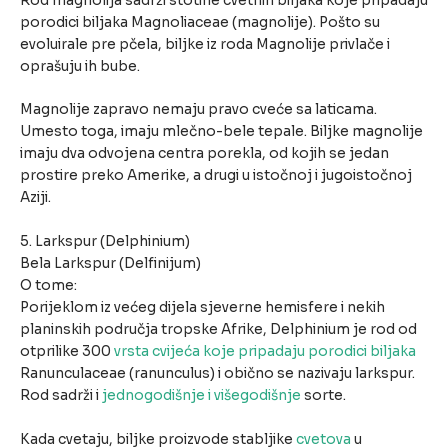
Rod magnolija sadrži stotine cvetnih biljaka koje pripadaju
porodici biljaka Magnoliaceae (magnolije). Pošto su
evoluirale pre pčela, biljke iz roda Magnolije privlače i
oprašuju ih bube.
Magnolije zapravo nemaju pravo cveće sa laticama.
Umesto toga, imaju mlečno-bele tepale. Biljke magnolije
imaju dva odvojena centra porekla, od kojih se jedan
prostire preko Amerike, a drugi u istočnoj i jugoistočnoj
Aziji.
5. Larkspur (Delphinium)
Bela Larkspur (Delfinijum)
O tome:
Porijeklom iz većeg dijela sjeverne hemisfere i nekih
planinskih područja tropske Afrike, Delphinium je rod od
otprilike 300
vrsta cvijeća koje pripadaju porodici biljaka
Ranunculaceae (ranunculus) i obično se nazivaju larkspur.
Rod sadrži i
jednogodišnje i višegodišnje
sorte.
Kada cvetaju, biljke proizvode stabljike
cvetova
u