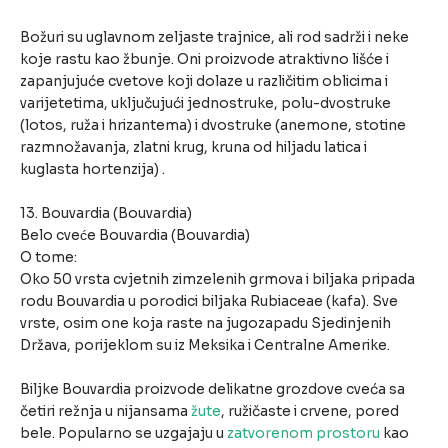
Božuri su uglavnom zeljaste trajnice, ali rod sadrži i neke
koje rastu kao žbunje. Oni proizvode atraktivno lišće i
zapanjujuće cvetove koji dolaze u različitim oblicima i
varijetetima, uključujući jednostruke, polu-dvostruke
(lotos, ruža i hrizantema) i dvostruke (anemone, stotine
razmnožavanja, zlatni krug, kruna od hiljadu latica i
kuglasta hortenzija) .
13. Bouvardia (Bouvardia)
Belo cveće Bouvardia (Bouvardia)
O tome:
Oko 50 vrsta cvjetnih zimzelenih grmova i biljaka pripada
rodu Bouvardia u porodici biljaka Rubiaceae (kafa). Sve
vrste, osim one koja raste na jugozapadu Sjedinjenih
Država, porijeklom su iz Meksika i Centralne Amerike.
Biljke Bouvardia proizvode delikatne grozdove cveća sa
četiri režnja u nijansama
žute
, ružičaste i crvene, pored
bele. Popularno se uzgajaju u
zatvorenom prostoru
kao