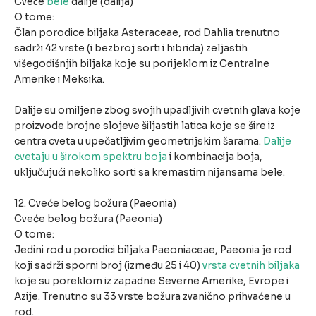
Cveće
bele
dalije (dalija)
O tome:
Član porodice biljaka Asteraceae, rod Dahlia trenutno
sadrži 42 vrste (i bezbroj sorti i hibrida) zeljastih
višegodišnjih biljaka koje su porijeklom iz Centralne
Amerike i Meksika.
Dalije su omiljene zbog svojih upadljivih cvetnih glava koje
proizvode brojne slojeve šiljastih latica koje se šire iz
centra cveta u upečatljivim geometrijskim šarama.
Dalije
cvetaju u širokom spektru boja
i kombinacija boja,
uključujući nekoliko sorti sa kremastim nijansama bele.
12. Cveće belog božura (Paeonia)
Cveće belog božura (Paeonia)
O tome:
Jedini rod u porodici biljaka Paeoniaceae, Paeonia je rod
koji sadrži sporni broj (između 25 i 40)
vrsta cvetnih biljaka
koje su poreklom iz zapadne Severne Amerike, Evrope i
Azije. Trenutno su 33 vrste božura zvanično prihvaćene u
rod.