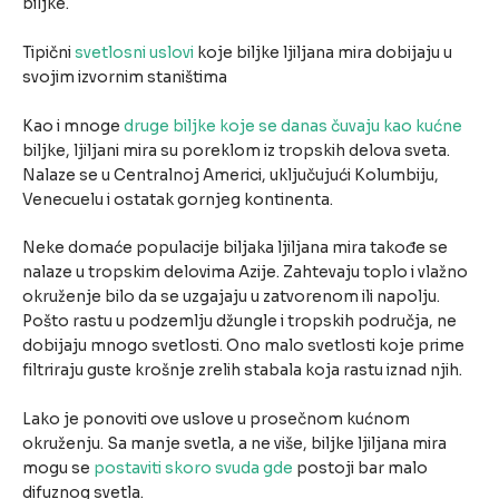
biljke.
Tipični
svetlosni uslovi
koje biljke ljiljana mira dobijaju u
svojim izvornim staništima
Kao i mnoge
druge biljke koje se danas čuvaju kao kućne
biljke, ljiljani mira su poreklom iz tropskih delova sveta.
Nalaze se u Centralnoj Americi, uključujući Kolumbiju,
Venecuelu i ostatak gornjeg kontinenta.
Neke domaće populacije biljaka ljiljana mira takođe se
nalaze u tropskim delovima Azije. Zahtevaju toplo i vlažno
okruženje bilo da se uzgajaju u zatvorenom ili napolju.
Pošto rastu u podzemlju džungle i tropskih područja, ne
dobijaju mnogo svetlosti. Ono malo svetlosti koje prime
filtriraju guste krošnje zrelih stabala koja rastu iznad njih.
Lako je ponoviti ove uslove u prosečnom kućnom
okruženju. Sa manje svetla, a ne više, biljke ljiljana mira
mogu se
postaviti skoro svuda gde
postoji bar malo
difuznog svetla.