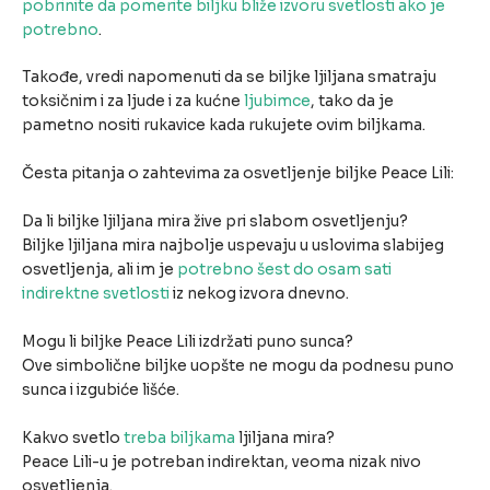
pobrinite da pomerite biljku bliže izvoru svetlosti ako je
potrebno
.
Takođe, vredi napomenuti da se biljke ljiljana smatraju
toksičnim i za ljude i za kućne
ljubimce
, tako da je
pametno nositi rukavice kada rukujete ovim biljkama.
Česta pitanja o zahtevima za osvetljenje biljke Peace Lili:
Da li biljke ljiljana mira žive pri slabom osvetljenju?
Biljke ljiljana mira najbolje uspevaju u uslovima slabijeg
osvetljenja, ali im je
potrebno šest do osam sati
indirektne svetlosti
iz nekog izvora dnevno.
Mogu li biljke Peace Lili izdržati puno sunca?
Ove simbolične biljke uopšte ne mogu da podnesu puno
sunca i izgubiće lišće.
Kakvo svetlo
treba biljkama
ljiljana mira?
Peace Lili-u je potreban indirektan, veoma nizak nivo
osvetljenja.