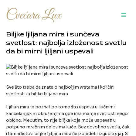
Pređi
na
sadržaj
Main
Men
Biljke ljiljana mira i sunčeva
svetlost: najbolja izloženost svetlu
da bi mirni ljiljani uspevali
Sve što treba da znate o najboljim vrstama i količini
svetlosti za biljke ljiljana mira
Ljiljan mira je poznat po tome što uspeva u kućnim i
kancelarijskim okruženjima gde ima manje svetlosti nego
obično. Međutim, to nije biljka koja može uspevati u
potpuno mračnim delovima kuće. Bez dovoljno svetla, čak
i tamni listovi biljke ljiljana mira će izbledeti i izgubiti sjaj. S