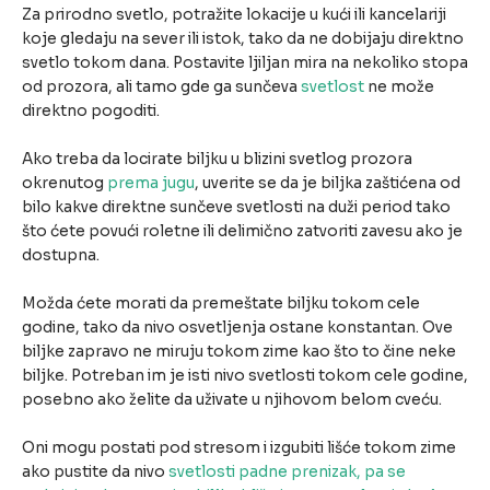
Za prirodno svetlo, potražite lokacije u kući ili kancelariji
koje gledaju na sever ili istok, tako da ne dobijaju direktno
svetlo tokom dana. Postavite ljiljan mira na nekoliko stopa
od prozora, ali tamo gde ga sunčeva
svetlost
ne može
direktno pogoditi.
Ako treba da locirate biljku u blizini svetlog prozora
okrenutog
prema jugu
, uverite se da je biljka zaštićena od
bilo kakve direktne sunčeve svetlosti na duži period tako
što ćete povući roletne ili delimično zatvoriti zavesu ako je
dostupna.
Možda ćete morati da premeštate biljku tokom cele
godine, tako da nivo osvetljenja ostane konstantan. Ove
biljke zapravo ne miruju tokom zime kao što to čine neke
biljke. Potreban im je isti nivo svetlosti tokom cele godine,
posebno ako želite da uživate u njihovom belom cveću.
Oni mogu postati pod stresom i izgubiti lišće tokom zime
ako pustite da nivo
svetlosti padne prenizak, pa se