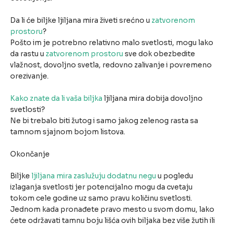
Da li će biljke ljiljana mira živeti srećno u
zatvorenom
prostoru
?
Pošto im je potrebno relativno malo svetlosti, mogu lako
da rastu u
zatvorenom prostoru
sve dok obezbedite
vlažnost, dovoljno svetla, redovno zalivanje i povremeno
orezivanje.
Kako znate da li vaša biljka
ljiljana mira dobija dovoljno
svetlosti?
Ne bi trebalo biti žutog i samo jakog zelenog rasta sa
tamnom sjajnom bojom listova.
Okončanje
Biljke
ljiljana mira zaslužuju dodatnu negu
u pogledu
izlaganja svetlosti jer potencijalno mogu da cvetaju
tokom cele godine uz samo pravu količinu svetlosti.
Jednom kada pronađete pravo mesto u svom domu, lako
ćete održavati tamnu boju lišća ovih biljaka bez više žutih ili