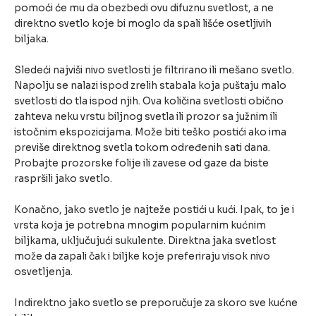
pomoći će mu da obezbedi ovu difuznu svetlost, a ne
direktno svetlo koje bi moglo da spali lišće osetljivih
biljaka.
Sledeći najviši nivo svetlosti je filtrirano ili mešano svetlo.
Napolju se nalazi ispod zrelih stabala koja puštaju malo
svetlosti do tla ispod njih. Ova količina svetlosti obično
zahteva neku vrstu biljnog svetla ili prozor sa južnim ili
istočnim ekspozicijama. Može biti teško postići ako ima
previše direktnog svetla tokom određenih sati dana.
Probajte prozorske folije ili zavese od gaze da biste
raspršili jako svetlo.
Konačno, jako svetlo je najteže postići u kući. Ipak, to je i
vrsta koja je potrebna mnogim popularnim kućnim
biljkama, uključujući sukulente. Direktna jaka svetlost
može da zapali čak i biljke koje preferiraju visok nivo
osvetljenja.
Indirektno jako svetlo se preporučuje za skoro sve kućne