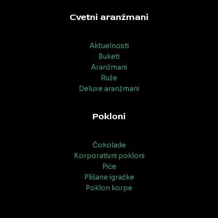
Cvetni aranžmani
Aktuelnosti
Buketi
Aranžmani
Ruže
Deluxe aranžmani
Pokloni
Čokolade
Korporativni pokloni
Piće
Plišane igračke
Poklon korpe