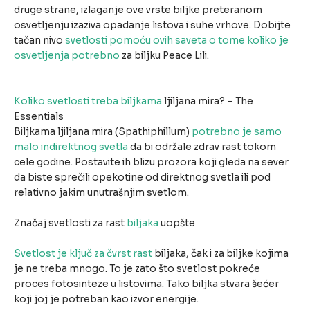
druge strane, izlaganje ove vrste biljke preteranom
osvetljenju izaziva opadanje listova i suhe vrhove. Dobijte
tačan nivo
svetlosti pomoću ovih saveta o tome koliko je
osvetljenja potrebno
za biljku Peace Lili.
Koliko svetlosti treba biljkama
ljiljana mira? – The
Essentials
Biljkama ljiljana mira (Spathiphillum)
potrebno je samo
malo indirektnog svetla
da bi održale zdrav rast tokom
cele godine. Postavite ih blizu prozora koji gleda na sever
da biste sprečili opekotine od direktnog svetla ili pod
relativno jakim unutrašnjim svetlom.
Značaj svetlosti za rast
biljaka
uopšte
Svetlost je ključ za čvrst rast
biljaka, čak i za biljke kojima
je ne treba mnogo. To je zato što svetlost pokreće
proces fotosinteze u listovima. Tako biljka stvara šećer
koji joj je potreban kao izvor energije.