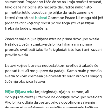
sa svetlosti. Pogađeno lišće će se na kraju osušiti i otpasti,
tako da je najbolje što možete da uradite nakon što
primetite žutilo podsticanje biljke da raste zamenski
listovi. Štetočine i
bolesti
Common Peace Lili mogu biti još
jedan faktor koji doprinosi pored toga što vaša biljka
treba da bude presađena.
Znaci da vaša biljka ljiljana mira ne prima dovoljno svetla
Nažalost, većina znakova da biljka ljiljana mira prima
premalo svetlosti takođe će izgledati isto kao i oni izazvani
previše svetla.
Listovi koji se bore sa nedostatkom svetlosti takođe će
postati žuti, ali mogu prvo da padaju. Samo malo premalo
svetla tokom vremena će dovesti do suvih vrhova i blagog
žućenja oko ivica listova.
Biljke ljiljana mira
koje izgledaju sjajno i tamno, ali
odbijaju da cvetaju, takođe ne dobijaju dovoljno svetlosti.
Ako biljka odbija da cveta uprkos dovoljnom zalivanju i
dobrom nivou vlažnosti, razmislite o povećanju količine