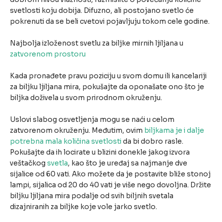
svetlosti koju dobija. Difuzno, ali postojano svetlo će
pokrenuti da se beli cvetovi pojavljuju tokom cele godine.
Najbolja izloženost svetlu za biljke mirnih ljiljana u
zatvorenom prostoru
Kada pronađete pravu poziciju u svom domu ili kancelariji
za biljku ljiljana mira, pokušajte da oponašate ono što je
biljka doživela u svom prirodnom okruženju.
Uslovi slabog osvetljenja mogu se naći u celom
zatvorenom okruženju. Međutim, ovim
biljkama je i dalje
potrebna mala količina svetlosti
da bi dobro rasle.
Pokušajte da ih locirate u blizini donekle jakog izvora
veštačkog
svetla
, kao što je uređaj sa najmanje dve
sijalice od 60 vati. Ako možete da je postavite bliže stonoj
lampi, sijalica od 20 do 40 vati je više nego dovoljna. Držite
biljku ljiljana mira podalje od svih biljnih svetala
dizajniranih za biljke koje vole jarko svetlo.