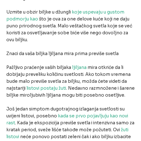
Uzmite u obzir biljke u džungli
koje uspevaju u gustom
podmorju kao
što je ova za one delove kuće koji ne daju
puno prirodnog svetla. Malo veštačkog svetla koje se već
koristi za osvetljavanje sobe biće više nego dovoljno za
ovu biljku.
Znaci da vaša biljka ljiljana mira prima previše svetla
Pažljivo praćenje vaših biljaka
ljiljana
mira otkriće da li
dobijaju preveliku količinu svetlosti. Ako tokom vremena
bude malo previše svetla za biljku, možda ćete videti da
najstariji
listovi postaju žuti
. Nedavno razmnožene i šarene
biljke miroljubivih ljiljana mogu biti posebno osetljive.
Još jedan simptom dugotrajnog izlaganja svetlosti su
uvijeni listovi, posebno
kada se prvo pojavljuju kao novi
rast
. Kada je ekspozicija previše svetla i intenzivna samo za
kratak period, sveže lišće takođe može požuteti. Ovi
žuti
listovi
neće ponovo postati zeleni čak i ako biljku izbacite