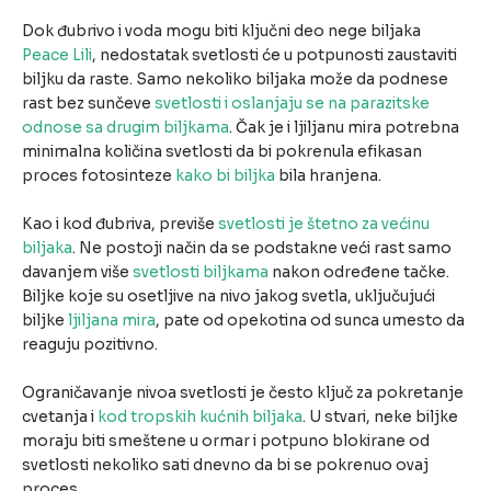
Dok đubrivo i voda mogu biti ključni deo nege biljaka
Peace Lili
, nedostatak svetlosti će u potpunosti zaustaviti
biljku da raste. Samo nekoliko biljaka može da podnese
rast bez sunčeve
svetlosti i oslanjaju se na parazitske
odnose sa drugim biljkama
. Čak je i ljiljanu mira potrebna
minimalna količina svetlosti da bi pokrenula efikasan
proces fotosinteze
kako bi biljka
bila hranjena.
Kao i kod đubriva, previše
svetlosti je štetno za većinu
biljaka
. Ne postoji način da se podstakne veći rast samo
davanjem više
svetlosti biljkama
nakon određene tačke.
Biljke koje su osetljive na nivo jakog svetla, uključujući
biljke
ljiljana mira
, pate od opekotina od sunca umesto da
reaguju pozitivno.
Ograničavanje nivoa svetlosti je često ključ za pokretanje
cvetanja i
kod tropskih kućnih biljaka
. U stvari, neke biljke
moraju biti smeštene u ormar i potpuno blokirane od
svetlosti nekoliko sati dnevno da bi se pokrenuo ovaj
proces.