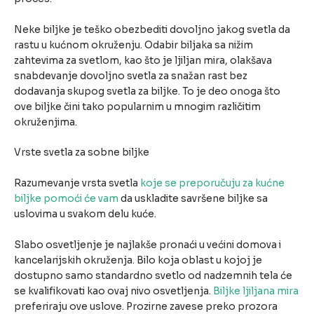
Neke biljke je teško obezbediti dovoljno jakog svetla da
rastu u kućnom okruženju. Odabir biljaka sa nižim
zahtevima za svetlom, kao što je ljiljan mira, olakšava
snabdevanje dovoljno svetla za snažan rast bez
dodavanja skupog svetla za biljke. To je deo onoga što
ove biljke čini tako popularnim u mnogim različitim
okruženjima.
Vrste svetla za sobne biljke
Razumevanje vrsta svetla
koje se preporučuju za kućne
biljke pomoći će vam
da uskladite savršene biljke sa
uslovima u svakom delu kuće.
Slabo osvetljenje je najlakše pronaći u većini domova i
kancelarijskih okruženja. Bilo koja oblast u kojoj je
dostupno samo standardno svetlo od nadzemnih tela će
se kvalifikovati kao ovaj nivo osvetljenja.
Biljke ljiljana mira
preferiraju ove uslove. Prozirne zavese preko prozora