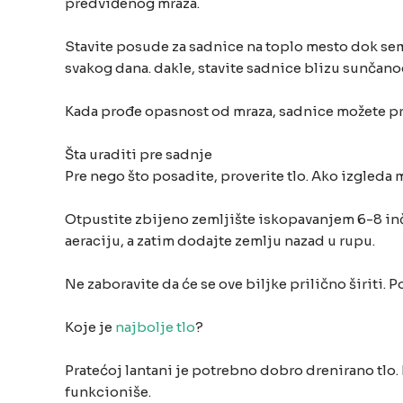
predviđenog mraza.
Stavite posude za sadnice na toplo mesto dok sem
svakog dana. dakle, stavite sadnice blizu sunčanog 
Kada prođe opasnost od mraza, sadnice možete pr
Šta uraditi pre sadnje
Pre nego što posadite, proverite tlo. Ako izgleda 
Otpustite zbijeno zemljište iskopavanjem 6-8 inč
aeraciju, a zatim dodajte zemlju nazad u rupu.
Ne zaboravite da će se ove biljke prilično širiti.
Koje je
najbolje tlo
?
Pratećoj lantani je potrebno dobro drenirano tlo.
funkcioniše.