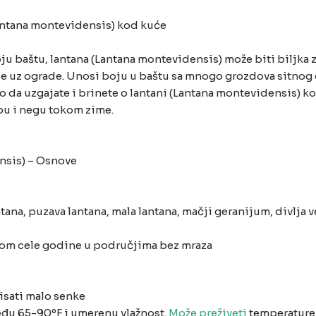
Lantana montevidensis) kod kuće
oju baštu, lantana (Lantana montevidensis) može biti biljka z
e uz ograde. Unosi boju u baštu sa mnogo grozdova sitnog 
 da uzgajate i brinete o lantani (Lantana montevidensis) kod
dbu i negu tokom zime.
nsis) – Osnove
antana, puzava lantana, mala lantana, mačji geranijum, divlja 
kom cele godine u područjima bez mraza
risati malo senke
među 65-90ºF i umerenu vlažnost.
Može preživeti
temperature 