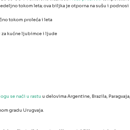
edeljno tokom leta; ova biljka je otporna na sušu i podnos
o tokom proleća i leta
i za kućne ljubimce i ljude
ogu se naći u rastu
u delovima Argentine, Brazila, Paragvaja
nom gradu Urugvaja.