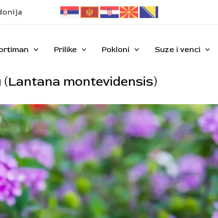
donija
ortiman
Prilike
Pokloni
Suze i venci
u (Lantana montevidensis)