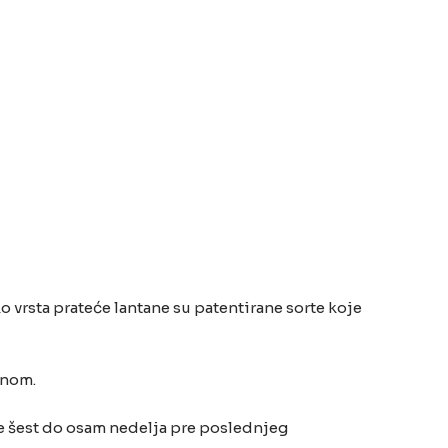
 vrsta prateće lantane su patentirane sorte koje
enom.
e šest do osam nedelja pre poslednjeg