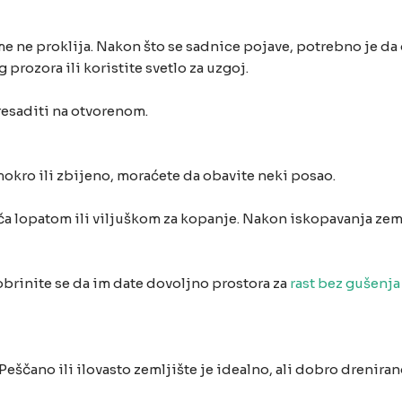
e ne proklija. Nakon što se sadnice pojave, potrebno je da 
prozora ili koristite svetlo za uzgoj.
esaditi na otvorenom.
mokro ili zbijeno, moraćete da obavite neki posao.
a lopatom ili viljuškom za kopanje. Nakon iskopavanja zem
 Pobrinite se da im date dovoljno prostora za
rast bez gušenja
 Peščano ili ilovasto zemljište je idealno, ali dobro dreni