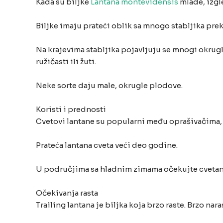
Kada su biljke
Lantana montevidensis
mlade, izgle
Biljke imaju prateći oblik sa mnogo stabljika pre
Na krajevima stabljika pojavljuju se mnogi okrugli 
ružičasti ili žuti.
Neke sorte daju male, okrugle plodove.
Koristi i prednosti
Cvetovi lantane su popularni među oprašivačima, u
Prateća lantana cveta veći deo godine.
U područjima sa hladnim zimama očekujte cvetanje
Očekivanja rasta
Trailing lantana je biljka koja brzo raste. Brzo nara