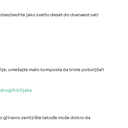
obezbedite jako svetlo deset do dvanaest sati
lje, umešajte malo komposta da biste poboljšali
 drugih biljaka
.
rano glineno zemljište takođe može dobro da