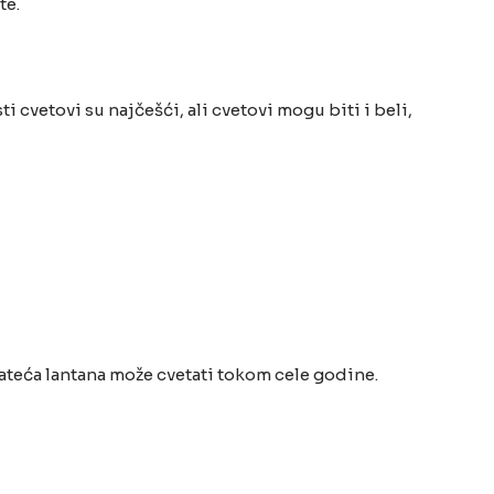
te.
 cvetovi su najčešći, ali cvetovi mogu biti i beli,
teća lantana može cvetati tokom cele godine.