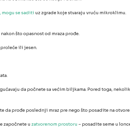
, mogu se saditi
uz zgrade koje stvaraju vruću mikroklimu.
e nakon što opasnost od mraza prođe.
proleće ili jesen.
ata.
ćavaju da počnete sa većim biljkama. Pored toga, nekoliko
ajte da prođe poslednji mraz pre nego što posadite na otvor
eme započnete u
zatvorenom prostoru
– posadite seme u lonc