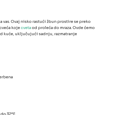
a vas. Ovaj nisko rastući žbun prostire se preko
cveća koje
cveta
od proleća do mraza. Ovde ćemo
 kuće, uključujući sadnju, razmatranje
verbena
do 32ºF.