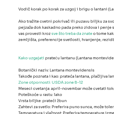
Vodič korak po korak za uzgoj i brigu o lantani (
Ako tražite cvetni pokrivač ili puzavu biljku za sv
pejzaža dok kaskadno pada preko zidova i penje s
vas provesti kroz
sve što treba da znate
o tome kako
zemljišta, preferencije svetlosti, hranjenje, rezi
Kako uzgajati
prateću lantanu (Lantana montevide
Botanički naziv: Lantana montevidensis
Takođe poznata i kao: prateća lantana, plačljiva l
Zone otpornosti: USDA zone 8-12
Meseci cvetanja: april-novembar može cvetati to
Poteškoće u rastu: lako
Vrsta biljke: prateći žbun
Zahtevi za svetlo: Preferira puno sunca, može tole
Temperatura i vlažnost: Preferira temperature iz