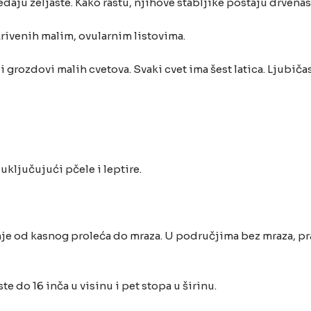
daju zeljaste. Kako rastu, njihove stabljike postaju drvenas
krivenih malim, ovularnim listovima.
grozdovi malih cvetova. Svaki cvet ima šest latica. Ljubičasti
ključujući pčele i leptire.
 od kasnog proleća do mraza. U područjima bez mraza, pra
ste do 16 inča u visinu i pet stopa u širinu.