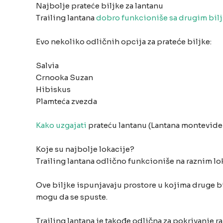
Najbolje prateće biljke za lantanu
Trailing lantana
dobro funkcioniše sa drugim bil
Evo nekoliko odličnih opcija za prateće biljke:
Salvia
Crnooka Suzan
Hibiskus
Plamteća zvezda
Kako uzgajati
prateću lantanu (Lantana montevide
Koje su najbolje lokacije?
Trailing lantana odlično funkcioniše na raznim l
Ove biljke ispunjavaju prostore u kojima druge bi
mogu da se spuste.
Trailing lantana je takođe odlična za pokrivanje ra