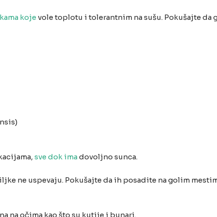
jkama koje
vole toplotu i tolerantnim na sušu. Pokušajte da g
nsis)
okacijama,
sve dok ima
dovoljno sunca.
ljke ne uspevaju. Pokušajte da ih posadite na golim mestim
na na očima kao što su kutije i bunari.