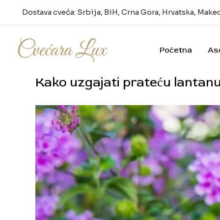
Pređi
Dostava cveća: Srbija, BiH, Crna Gora, Hrvatska, Make
na
sadržaj
Početna
As
Kako uzgajati prateću lantan