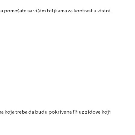
a pomešate sa višim biljkama za kontrast u visini.
a koja treba da budu pokrivena ili uz zidove koji