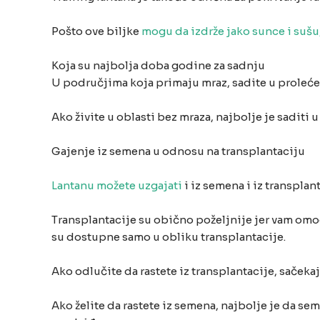
Pošto ove biljke
mogu da izdrže jako sunce i sušu
Koja su najbolja doba godine za sadnju
U područjima koja primaju mraz, sadite u proleć
Ako živite u oblasti bez mraza, najbolje je saditi u 
Gajenje iz semena u odnosu na transplantaciju
Lantanu možete uzgajati
i iz semena i iz transplant
Transplantacije su obično poželjnije jer vam omogu
su dostupne samo u obliku transplantacije.
Ako odlučite da rastete iz transplantacije, saček
Ako želite da rastete iz semena, najbolje je da s