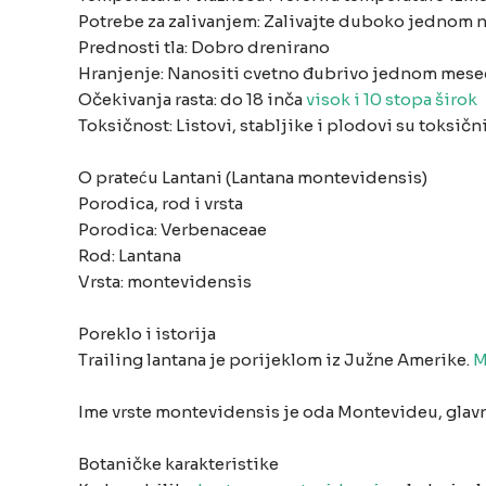
Potrebe za zalivanjem: Zalivajte duboko jednom n
Prednosti tla: Dobro drenirano
Hranjenje: Nanositi cvetno đubrivo jednom mesečn
Očekivanja rasta: do 18 inča
visok i 10 stopa širok
Toksičnost: Listovi, stabljike i plodovi su toksičn
O prateću Lantani (Lantana montevidensis)
Porodica, rod i vrsta
Porodica: Verbenaceae
Rod: Lantana
Vrsta: montevidensis
Poreklo i istorija
Trailing lantana je porijeklom iz Južne Amerike.
M
Ime vrste montevidensis je oda Montevideu, glav
Botaničke karakteristike