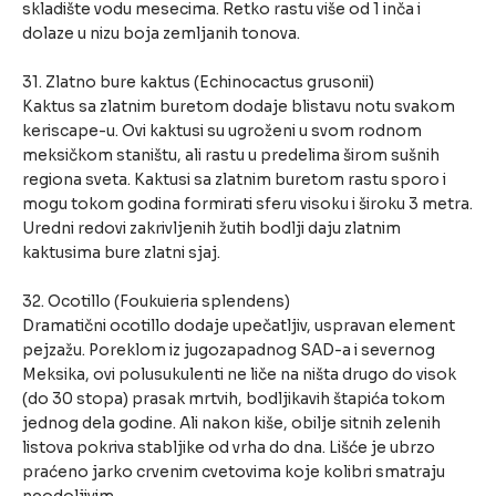
skladište vodu mesecima. Retko rastu više od 1 inča i
dolaze u nizu boja zemljanih tonova.
31. Zlatno bure kaktus (Echinocactus grusonii)
Kaktus sa zlatnim buretom dodaje blistavu notu svakom
keriscape-u. Ovi kaktusi su ugroženi u svom rodnom
meksičkom staništu, ali rastu u predelima širom sušnih
regiona sveta. Kaktusi sa zlatnim buretom rastu sporo i
mogu tokom godina formirati sferu visoku i široku 3 metra.
Uredni redovi zakrivljenih žutih bodlji daju zlatnim
kaktusima bure zlatni sjaj.
32. Ocotillo (Foukuieria splendens)
Dramatični ocotillo dodaje upečatljiv, uspravan element
pejzažu. Poreklom iz jugozapadnog SAD-a i severnog
Meksika, ovi polusukulenti ne liče na ništa drugo do visok
(do 30 stopa) prasak mrtvih, bodljikavih štapića tokom
jednog dela godine. Ali nakon kiše, obilje sitnih zelenih
listova pokriva stabljike od vrha do dna. Lišće je ubrzo
praćeno jarko crvenim cvetovima koje kolibri smatraju