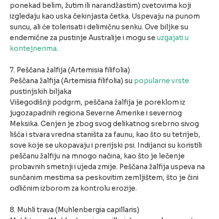
ponekad belim, žutim ili narandžastim) cvetovima koji
izgledaju kao uska čekinjasta četka. Uspevaju na punom
suncu, ali će tolerisati i delimičnu senku. Ove biljke su
endemične za pustinje Australije i mogu se
uzgajati u
kontejnerima
.
7. Peščana žalfija (Artemisia filifolia)
Peščana žalfija (Artemisia filifolia) su
popularne vrste
pustinjskih biljaka
Višegodišnji podgrm, peščana žalfija je poreklom iz
jugozapadnih regiona Severne Amerike i severnog
Meksika. Cenjen je zbog svog delikatnog srebrno sivog
lišća i stvara vredna staništa za faunu, kao što su tetrijeb,
sove koje se ukopavaju i prerijski psi. Indijanci su koristili
peščanu žalfiju na mnogo načina, kao što je lečenje
probavnih smetnji i ujeda zmije. Peščana žalfija uspeva na
sunčanim mestima sa peskovitim zemljištem, što je čini
odličnim izborom za kontrolu erozije.
8. Muhli trava (Muhlenbergia capillaris)