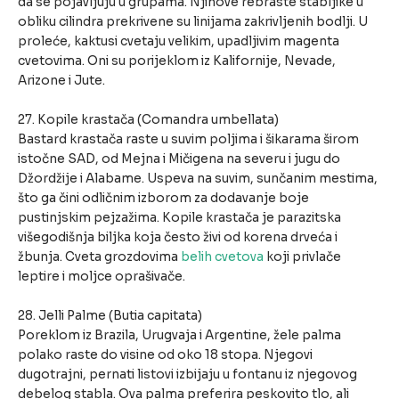
da se pojavljuju u grupama. Njihove rebraste stabljike u
obliku cilindra prekrivene su linijama zakrivljenih bodlji. U
proleće, kaktusi cvetaju velikim, upadljivim magenta
cvetovima. Oni su porijeklom iz Kalifornije, Nevade,
Arizone i Jute.
27. Kopile krastača (Comandra umbellata)
Bastard krastača raste u suvim poljima i šikarama širom
istočne SAD, od Mejna i Mičigena na severu i jugu do
Džordžije i Alabame. Uspeva na suvim, sunčanim mestima,
što ga čini odličnim izborom za dodavanje boje
pustinjskim pejzažima. Kopile krastača je parazitska
višegodišnja biljka koja često živi od korena drveća i
žbunja. Cveta grozdovima
belih cvetova
koji privlače
leptire i moljce oprašivače.
28. Jelli Palme (Butia capitata)
Poreklom iz Brazila, Urugvaja i Argentine, žele palma
polako raste do visine od oko 18 stopa. Njegovi
dugotrajni, pernati listovi izbijaju u fontanu iz njegovog
debelog stabla. Ova palma preferira peskovito tlo, ali