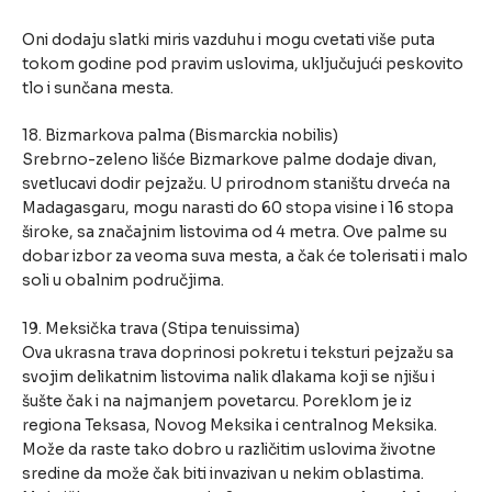
Oni dodaju slatki miris vazduhu i mogu cvetati više puta
tokom godine pod pravim uslovima, uključujući peskovito
tlo i sunčana mesta.
18. Bizmarkova palma (Bismarckia nobilis)
Srebrno-zeleno lišće Bizmarkove palme dodaje divan,
svetlucavi dodir pejzažu. U prirodnom staništu drveća na
Madagasgaru, mogu narasti do 60 stopa visine i 16 stopa
široke, sa značajnim listovima od 4 metra. Ove palme su
dobar izbor za veoma suva mesta, a čak će tolerisati i malo
soli u obalnim područjima.
19. Meksička trava (Stipa tenuissima)
Ova ukrasna trava doprinosi pokretu i teksturi pejzažu sa
svojim delikatnim listovima nalik dlakama koji se njišu i
šušte čak i na najmanjem povetarcu. Poreklom je iz
regiona Teksasa, Novog Meksika i centralnog Meksika.
Može da raste tako dobro u različitim uslovima životne
sredine da može čak biti invazivan u nekim oblastima.