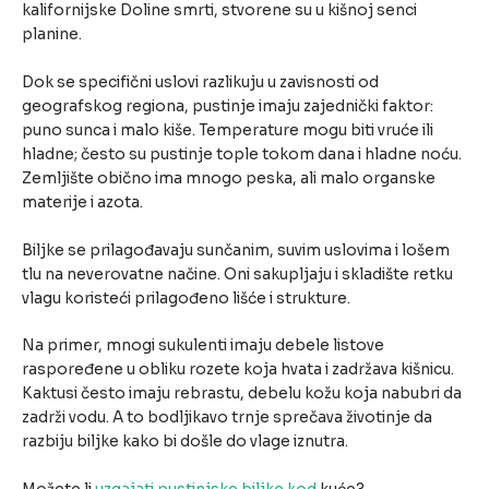
kalifornijske Doline smrti, stvorene su u kišnoj senci
planine.
Dok se specifični uslovi razlikuju u zavisnosti od
geografskog regiona, pustinje imaju zajednički faktor:
puno sunca i malo kiše. Temperature mogu biti vruće ili
hladne; često su pustinje tople tokom dana i hladne noću.
Zemljište obično ima mnogo peska, ali malo organske
materije i azota.
Biljke se prilagođavaju sunčanim, suvim uslovima i lošem
tlu na neverovatne načine. Oni sakupljaju i skladište retku
vlagu koristeći prilagođeno lišće i strukture.
Na primer, mnogi sukulenti imaju debele listove
raspoređene u obliku rozete koja hvata i zadržava kišnicu.
Kaktusi često imaju rebrastu, debelu kožu koja nabubri da
zadrži vodu. A to bodljikavo trnje sprečava životinje da
razbiju biljke kako bi došle do vlage iznutra.