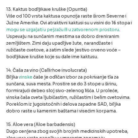
13. Kaktus bodljikave kruške (Opuntia)
Više od 100 vrsta kaktusa opuncija raste širom Severne i
Južne Amerike. Ovi atraktivni kaktusi su u visini do 16 stopa i
mogu se uzgajati u pejzažu ili u zatvorenom prostoru
.
Uspevaju na sunčanim mestima sa dobro dreniranim
zemljištem. Zimi daju upadljive žute, narandžaste i
ružičaste cvetove, a zatim slede jestivo crveno voće –
bodljikave kruške koje su dale ime kaktusu.
14. Čaša za vino (Callirhoe involucrata)
Biljka
vinske
čaše je odličan izbor za pokrivanje tla za
sunčana, suva mesta. Prostire se do 3 stope u širinu,
formirajući debeo sloj sivo-zelenog lišća. U proleće,
vinska čaša cveta ljubičastim, ružičastim i belim cvetovima.
Poreklom iz jugoistočnih i delova zapadne SAD, biljka
dobro raste u kamenim baštama i visećim korpama.
15. Aloe vera (Aloe barbadensis)
Dugo cenjena zbog svojih brojnih medicinskih upotreba,