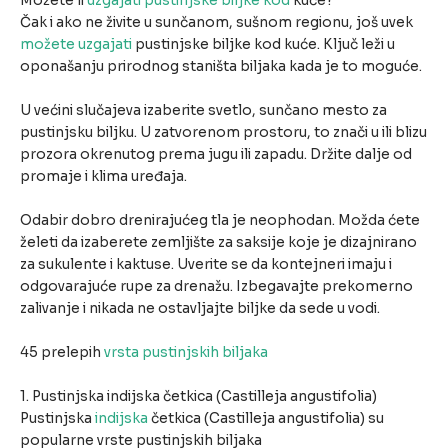
Možete li
uzgajati pustinjske biljke kod
kuće?
Čak i ako ne živite u sunčanom, sušnom regionu, još uvek
možete uzgajati
pustinjske biljke kod kuće. Ključ leži u
oponašanju prirodnog staništa biljaka kada je to moguće.
U većini slučajeva izaberite svetlo, sunčano mesto za
pustinjsku biljku. U zatvorenom prostoru, to znači u ili blizu
prozora okrenutog prema jugu ili zapadu. Držite dalje od
promaje i klima uređaja.
Odabir dobro drenirajućeg tla je neophodan. Možda ćete
želeti da izaberete zemljište za saksije koje je dizajnirano
za sukulente i kaktuse. Uverite se da kontejneri imaju i
odgovarajuće rupe za drenažu. Izbegavajte prekomerno
zalivanje i nikada ne ostavljajte biljke da sede u vodi.
45 prelepih
vrsta pustinjskih biljaka
1. Pustinjska indijska četkica (Castilleja angustifolia)
Pustinjska
indijska
četkica (Castilleja angustifolia) su
popularne vrste pustinjskih biljaka