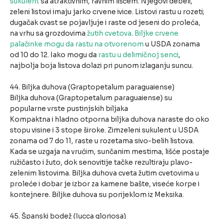
sukulent
sa atraktivnim, ravnim lišćem. Njegovi debeli,
zeleni listovi imaju jarko crvene ivice. Listovi rastu u rozeti;
dugačak cvast se pojavljuje i raste od jeseni do proleća,
na vrhu sa grozdovima
žutih cvetova
.
Biljke crvene
palačinke mogu da rastu na otvorenom
u USDA zonama
od 10 do 12. Iako mogu da
rastu u delimičnoj senci
,
najbolja boja listova dolazi pri punom izlaganju suncu.
44. Biljka duhova (Graptopetalum paraguaiense)
Biljka duhova (Graptopetalum paraguaiense) su
popularne vrste pustinjskih biljaka
Kompaktna i hladno otporna biljka duhova naraste do oko
stopu visine i 3 stope široke. Zimzeleni sukulent u USDA
zonama od 7 do 11, raste u rozetama sivo-belih listova.
Kada se uzgaja na vrućim, sunčanim mestima, lišće postaje
ružičasto i žuto, dok senovitije tačke rezultiraju plavo-
zelenim listovima. Biljka duhova cveta žutim cvetovima u
proleće i dobar je izbor za kamene bašte, viseće korpe i
kontejnere. Biljke duhova su porijeklom iz Meksika.
45. Španski bodež (Iucca gloriosa)