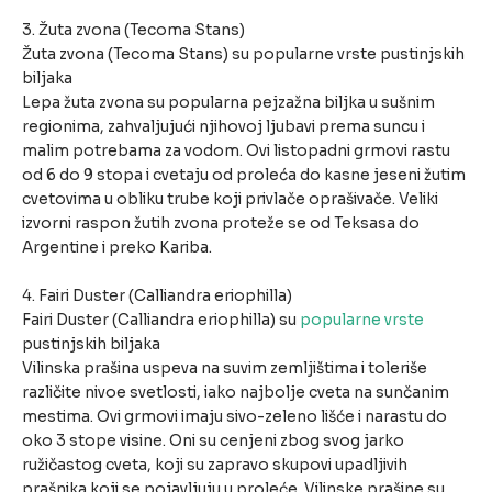
3. Žuta zvona (Tecoma Stans)
Žuta zvona (Tecoma Stans) su popularne vrste pustinjskih
biljaka
Lepa žuta zvona su popularna pejzažna biljka u sušnim
regionima, zahvaljujući njihovoj ljubavi prema suncu i
malim potrebama za vodom. Ovi listopadni grmovi rastu
od 6 do 9 stopa i cvetaju od proleća do kasne jeseni žutim
cvetovima u obliku trube koji privlače oprašivače. Veliki
izvorni raspon žutih zvona proteže se od Teksasa do
Argentine i preko Kariba.
4. Fairi Duster (Calliandra eriophilla)
Fairi Duster (Calliandra eriophilla) su
popularne vrste
pustinjskih biljaka
Vilinska prašina uspeva na suvim zemljištima i toleriše
različite nivoe svetlosti, iako najbolje cveta na sunčanim
mestima. Ovi grmovi imaju sivo-zeleno lišće i narastu do
oko 3 stope visine. Oni su cenjeni zbog svog jarko
ružičastog cveta, koji su zapravo skupovi upadljivih
prašnika koji se pojavljuju u proleće. Vilinske prašine su