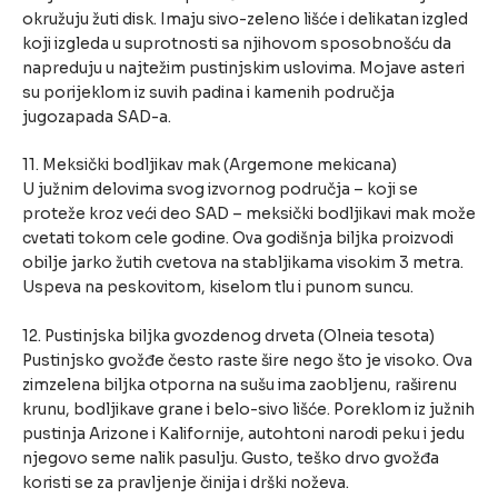
okružuju žuti disk. Imaju sivo-zeleno lišće i delikatan izgled
koji izgleda u suprotnosti sa njihovom sposobnošću da
napreduju u najtežim pustinjskim uslovima. Mojave asteri
su porijeklom iz suvih padina i kamenih područja
jugozapada SAD-a.
11. Meksički bodljikav mak (Argemone mekicana)
U južnim delovima svog izvornog područja – koji se
proteže kroz veći deo SAD – meksički bodljikavi mak može
cvetati tokom cele godine. Ova godišnja biljka proizvodi
obilje jarko žutih cvetova na stabljikama visokim 3 metra.
Uspeva na peskovitom, kiselom tlu i punom suncu.
12. Pustinjska biljka gvozdenog drveta (Olneia tesota)
Pustinjsko gvožđe često raste šire nego što je visoko. Ova
zimzelena biljka otporna na sušu ima zaobljenu, raširenu
krunu, bodljikave grane i belo-sivo lišće. Poreklom iz južnih
pustinja Arizone i Kalifornije, autohtoni narodi peku i jedu
njegovo seme nalik pasulju. Gusto, teško drvo gvožđa
koristi se za pravljenje činija i drški noževa.