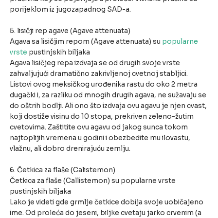
porijeklom iz jugozapadnog SAD-a.
5. lisičji rep agave (Agave attenuata)
Agava sa lisičjim repom (Agave attenuata) su
popularne
vrste
pustinjskih biljaka
Agava lisičjeg repa izdvaja se od drugih svoje vrste
zahvaljujući dramatično zakrivljenoj cvetnoj stabljici.
Listovi ovog meksičkog urođenika rastu do oko 2 metra
dugački i, za razliku od mnogih drugih agava, ne sužavaju se
do oštrih bodlji. Ali ono što izdvaja ovu agavu je njen cvast,
koji dostiže visinu do 10 stopa, prekriven zeleno-žutim
cvetovima. Zaštitite ovu agavu od jakog sunca tokom
najtoplijih vremena u godini i obezbedite mu ilovastu,
vlažnu, ali dobro drenirajuću zemlju.
6. Četkica za flaše (Calistemon)
Četkica za flaše (Callistemon) su popularne vrste
pustinjskih biljaka
Lako je videti gde grmlje četkice dobija svoje uobičajeno
ime. Od proleća do jeseni, biljke cvetaju jarko crvenim (a