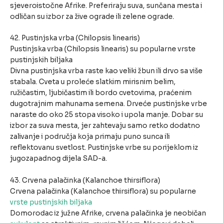
sjeveroistočne Afrike. Preferiraju suva, sunčana mesta i
odličan su izbor za žive ograde ili zelene ograde.
42. Pustinjska vrba (Chilopsis linearis)
Pustinjska vrba (Chilopsis linearis) su popularne vrste
pustinjskih biljaka
Divna pustinjska vrba raste kao veliki žbun ili drvo sa više
stabala. Cveta u proleće slatkim mirisnim belim,
ružičastim, ljubičastim ili bordo cvetovima, praćenim
dugotrajnim mahunama semena. Drveće pustinjske vrbe
naraste do oko 25 stopa visoko i upola manje. Dobar su
izbor za suva mesta, jer zahtevaju samo retko dodatno
zalivanje i područja koja primaju puno sunca ili
reflektovanu svetlost. Pustinjske vrbe su porijeklom iz
jugozapadnog dijela SAD-a.
43. Crvena palačinka (Kalanchoe thirsiflora)
Crvena palačinka (Kalanchoe thirsiflora) su popularne
vrste pustinjskih biljaka
Domorodac iz južne Afrike, crvena palačinka je neobičan