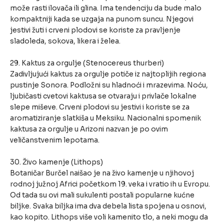
može rasti ilovača ili glina. Ima tendenciju da bude malo
kompaktniji kada se uzgaja na punom suncu. Njegovi
jestivi žuti i crveni plodovi se koriste za pravljenje
sladoleda, sokova, likera i želea.
29. Kaktus za orgulje (Stenocereus thurberi)
Zadivljujući kaktus za orgulje potiče iz najtoplijih regiona
pustinje Sonora. Podložni su hladnoći i mrazevima. Noću,
ljubičasti cvetovi kaktusa se otvaraju i privlače lokalne
slepe miševe. Crveni plodovi su jestivi i koriste se za
aromatiziranje slatkiša u Meksiku. Nacionalni spomenik
kaktusa za orgulje u Arizoni nazvan je po ovim
veličanstvenim lepotama.
30. Živo kamenje (Lithops)
Botaničar Burčel naišao je na živo kamenje u njihovoj
rodnoj južnoj Africi početkom 19. veka i vratio ih u Evropu.
Od tada su ovi mali sukulenti postali popularne kućne
biljke. Svaka biljka ima dva debela lista spojena u osnovi,
kao kopito. Lithops više voli kamenito tlo, a neki mogu da