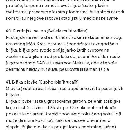
proleće, terpenti ne metla cveta ljubičasto-plavim
cvetovima, praćenim sfernim plodovima. Autohtoni narodi
koristili su njegove listove i stabljiku u medicinske svrhe.
40. Pustinjski neven (Baileia multiradiata)
Pustinjski neven raste u 18 inča visokim nakupinama sivog,
nejasnog lišća. Kratkotrajna višegodišnja ili dvogodišnja
biljka, biljke proizvode obilje jarko žutih cvetova na
visokim stabljikama od proleća do jeseni. Poreklom su iz
jugozapadnog SAD-a i severnog Meksika, gde više vole
delimičnu hladovinu i suva, peskovita ili kamenita tla.
41. Biljka olovke (Euphorbia Tirucalli)
Olovka (Euphorbia Tirucalli) su popularne vrste pustinjskih
biljaka
Biljka olovke raste u grozdovima glatkih, zelenih stabljika
koje dostižu visinu od 23 stope. Ovi sukulenti su takođe
poznati kao vatreni štapići zbog svog toksičnog soka koji
može da iritira kožu i oči, čak i da izazove privremeno
slepilo. Biljke olovke su porijeklom iz centralne, južne i