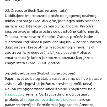
neodoljivim.
33. Creosote Bush (Larrea tridentata)
Uobičajeno ime kreozota potiče od njegovog snažnog
mirisa; poznat je i kao kišni grm, jer njegov miris podseća
na miris kapi kiše koje udaraju o vrući trotoar. Prirodni
raspon ovog grmlja prostire se od istočne Kalifornije do
Teksasa i kroz severni Meksiko. Cveta u proleće žutim
cvetovima koji blede u pamučne kuglice. Autohtoni narodi
dugo su cenili kreozotni grm zbog mnogih medicinskih
upotreba. To je dugovečna biljka; u pustinji Mohave,
smatra se da je kolonija kreozota poznata kao „Kron
kralja“ stara skoro 12.000 godina.
34. Beli cvet papira (Psilostrophe cooperi)
Papirni cvet od belog stabla naraste samo od 1 do 3 stope
u visinu, ali njegovi sjajni žuti cvetovi imaju veliki uticaj.
Nakon što sjajne zlatne latice izblede u papirnato bele,
traju dugo
vremena. Ovi listopadni grmovi cvetaju u
proleće, ali
mogu ponovo da cvetaju u jesen
ako su
padavine dovoljne. Poreklom sa jugozapada Amerike,