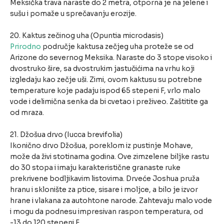
Meksička trava naraste do 2 metra, otporna je na jelene i
sušu i pomaže u sprečavanju erozije.
20. Kaktus zečinog uha (Opuntia microdasis)
Prirodno
područje kaktusa zečjeg uha proteže se od
Arizone do severnog Meksika. Naraste do 3 stope visoko i
dvostruko šire, sa dvostrukim jastučićima na vrhu koji
izgledaju kao zečje uši. Zimi, ovom kaktusu su potrebne
temperature koje padaju ispod 65 stepeni F, vrlo malo
vode i delimična senka da bi cvetao i preživeo. Zaštitite ga
od mraza.
21. Džošua drvo (Iucca brevifolia)
Ikonično drvo Džošua, poreklom iz pustinje Mohave,
može da živi stotinama godina. Ove zimzelene biljke rastu
do 30 stopa i imaju karakteristične granaste ruke
prekrivene bodljikavim listovima. Drveće Joshua pruža
hranu i sklonište za ptice, sisare i moljce, a bilo je izvor
hrane i vlakana za autohtone narode. Zahtevaju malo vode
i mogu da podnesu impresivan raspon temperatura, od
-13 do 120 stepeni F.