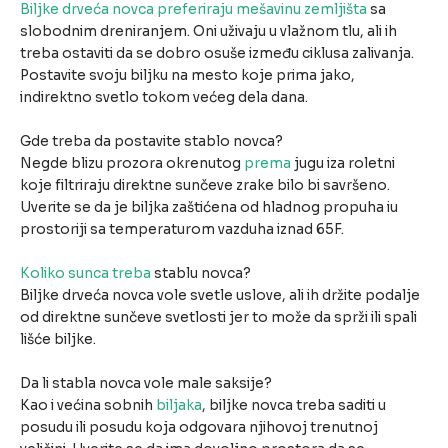
Biljke drveća novca preferiraju mešavinu zemljišta
sa
slobodnim dreniranjem. Oni uživaju u vlažnom tlu, ali ih
treba ostaviti da se dobro osuše između ciklusa zalivanja.
Postavite svoju biljku na mesto koje prima jako,
indirektno svetlo tokom većeg dela dana.
Gde treba da postavite stablo novca?
Negde blizu prozora okrenutog
prema
jugu iza roletni
koje filtriraju direktne sunčeve zrake bilo bi savršeno.
Uverite se da je biljka zaštićena od hladnog propuha iu
prostoriji sa temperaturom vazduha iznad 65F.
Koliko sunca treba
stablu novca?
Biljke drveća novca vole svetle uslove, ali ih držite podalje
od direktne sunčeve svetlosti jer to može da sprži ili spali
lišće biljke.
Da li stabla novca vole male saksije?
Kao i većina sobnih
biljaka
, biljke novca treba saditi u
posudu ili posudu koja odgovara njihovoj trenutnoj