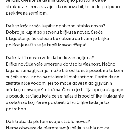
veličini. Uverite se da ima dovoljno prostora da se
struktura korena razvije i da osnova biljke bude potpuno
prekrivena zemljom.
Da li je loša sreća kupiti sopstveno stablo novca?
Dobro je kupiti sopstvenu biljku za novac. Sreća i
blagostanje će uslediti bez obzira da li vam je biljka
poklonjena ili ste je kupili iz svog džepa!
Da li stabla novca vole da budu zamagljena?
Biljke novčića vole umerenu do visoku vlažnost. Nežno,
lagano zamagljivanje može biti od koristi posebno tokom
sušnih zima i soba sa stalnim klimatizacijom. Pazite da ne
zasitite lišće vodom, jer to može dovesti do gljivičnih
infekcija i invazije štetočina. Često je bolja opcija ulaganje
u posudu za vlagu koja će se nalaziti ispod biljke ili ulaganje
u ovlaživač koji će se postaviti blizu biljke kada je to
potrebno.
Da li treba da pletem svoje stablo novca?
Nema obaveze da pletete svoju biljku stabla novca.