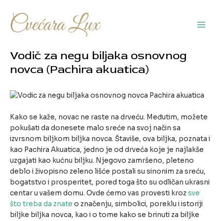
Pređi
na
sadržaj
Main
Men
Vodič za negu biljaka osnovnog
novca (Pachira akuatica)
Kako se kaže, novac ne raste na drveću. Međutim, možete
pokušati da donesete malo sreće na svoj način sa
izvrsnom biljkom biljka novca. Štaviše, ova biljka, poznata i
kao Pachira Akuatica, jedno je od drveća koje je najlakše
uzgajati kao kućnu biljku. Njegovo zamršeno, pleteno
deblo i živopisno zeleno lišće postali su sinonim za sreću,
bogatstvo i prosperitet, pored toga što su odličan ukrasni
centar u vašem domu. Ovde ćemo vas provesti kroz
sve
što treba da znate
o značenju, simbolici, poreklu i istoriji
biljke biljka novca, kao i o tome kako se brinuti za biljke