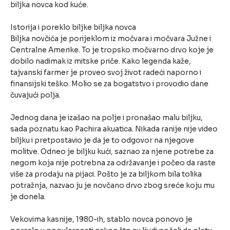
biljka novca kod kuće.
Istorija i poreklo biljke biljka novca
Biljka novčića je porijeklom iz močvara i močvara Južne i
Centralne Amerike. To je tropsko močvarno drvo koje je
dobilo nadimak iz mitske priče. Kako legenda kaže,
tajvanski farmer je proveo svoj život radeći naporno i
finansijski teško. Molio se za bogatstvo i provodio dane
čuvajući polja.
Jednog dana je izašao na polje i pronašao malu biljku,
sada poznatu kao Pachira akuatica. Nikada ranije nije video
biljku i pretpostavio je da je to odgovor na njegove
molitve. Odneo je biljku kući, saznao za njene potrebe za
negom koja nije potrebna za održavanje i počeo da raste
više za prodaju na pijaci. Pošto je za biljkom bila tolika
potražnja, nazvao ju je novčano drvo zbog sreće koju mu
je donela.
Vekovima kasnije, 1980-ih, stablo novca ponovo je