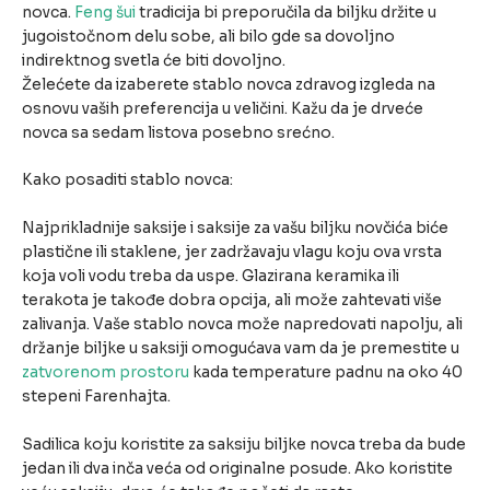
novca.
Feng šui
tradicija bi preporučila da biljku držite u
jugoistočnom delu sobe, ali bilo gde sa dovoljno
indirektnog svetla će biti dovoljno.
Želećete da izaberete stablo novca zdravog izgleda na
osnovu vaših preferencija u veličini. Kažu da je drveće
novca sa sedam listova posebno srećno.
Kako posaditi stablo novca:
Najprikladnije saksije i saksije za vašu biljku novčića biće
plastične ili staklene, jer zadržavaju vlagu koju ova vrsta
koja voli vodu treba da uspe. Glazirana keramika ili
terakota je takođe dobra opcija, ali može zahtevati više
zalivanja. Vaše stablo novca može napredovati napolju, ali
držanje biljke u saksiji omogućava vam da je premestite u
zatvorenom prostoru
kada temperature padnu na oko 40
stepeni Farenhajta.
Sadilica koju koristite za saksiju biljke novca treba da bude
jedan ili dva inča veća od originalne posude. Ako koristite