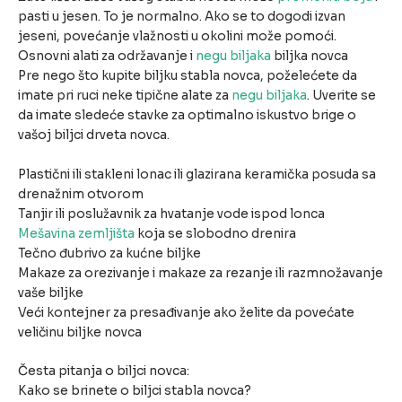
pasti u jesen. To je normalno. Ako se to dogodi izvan
jeseni, povećanje vlažnosti u okolini može pomoći.
Osnovni alati za održavanje i
negu biljaka
biljka novca
Pre nego što kupite biljku stabla novca, poželećete da
imate pri ruci neke tipične alate za
negu biljaka
. Uverite se
da imate sledeće stavke za optimalno iskustvo brige o
vašoj biljci drveta novca.
Plastični ili stakleni lonac ili glazirana keramička posuda sa
drenažnim otvorom
Tanjir ili poslužavnik za hvatanje vode ispod lonca
Mešavina zemljišta
koja se slobodno drenira
Tečno đubrivo za kućne biljke
Makaze za orezivanje i makaze za rezanje ili razmnožavanje
vaše biljke
Veći kontejner za presađivanje ako želite da povećate
veličinu biljke novca
Česta pitanja o biljci novca:
Kako se brinete o biljci stabla novca?