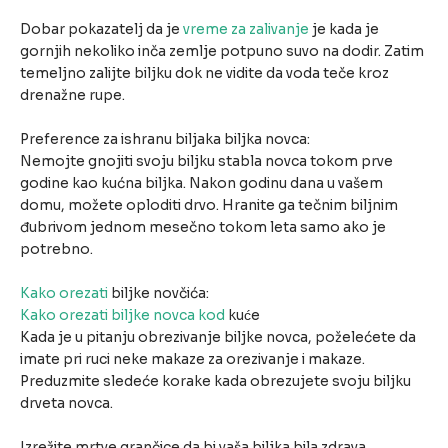
Dobar pokazatelj da je
vreme za zalivanje
je kada je
gornjih nekoliko inča zemlje potpuno suvo na dodir. Zatim
temeljno zalijte biljku dok ne vidite da voda teče kroz
drenažne rupe.
Preference za ishranu biljaka biljka novca:
Nemojte gnojiti svoju biljku stabla novca tokom prve
godine kao kućna biljka. Nakon godinu dana u vašem
domu, možete oploditi drvo. Hranite ga tečnim biljnim
đubrivom jednom mesečno tokom leta samo ako je
potrebno.
Kako orezati
biljke novčića:
Kako orezati biljke novca kod
kuće
Kada je u pitanju obrezivanje biljke novca, poželećete da
imate pri ruci neke makaze za orezivanje i makaze.
Preduzmite sledeće korake kada obrezujete svoju biljku
drveta novca.
Izrežite mrtve grančice da bi vaša biljka bila zdrava.