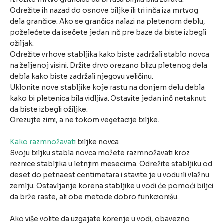
Odrežite ih nazad do osnove biljke ili tri inča iza mrtvog
dela grančice. Ako se grančica nalazi na pletenom deblu,
poželećete da isečete jedan inč pre baze da biste izbegli
ožiljak.
Odrežite vrhove stabljika kako biste zadržali stablo novca
na željenoj visini. Držite drvo orezano blizu pletenog dela
debla kako biste zadržali njegovu veličinu.
Uklonite nove stabljike koje rastu na donjem delu debla
kako bi pletenica bila vidljiva. Ostavite jedan inč netaknut
da biste izbegli ožiljke.
Orezujte zimi, a ne tokom vegetacije biljke.
Kako razmnožavati
biljke novca
Svoju biljku stabla novca možete razmnožavati kroz
reznice stabljika u letnjim mesecima. Odrežite stabljiku od
deset do petnaest centimetara i stavite je u vodu ili vlažnu
zemlju. Ostavljanje korena stabljike u vodi će pomoći biljci
da brže raste, ali obe metode dobro funkcionišu.
Ako više volite da uzgajate korenje u vodi, obavezno