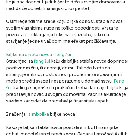
koju ona donosi. Ljudi ih često drže u svojim domovima u
nadi da će doneti finansijski prosperitet.
Osim legendarne sreće koju biljka donosi, stabla novca
svojim vlasnicima nude nekoliko pogodnosti. Vrsta je
poznata po uklanjanju toksina iz vazduha, tako da
stavljanje jedne u vaš dom ima efekat pročišćavanja.
Biljke na drvetu novca i feng šui:
Stručnjaci za
feng šui
kažu da biljka stabla novca doprinosi
pozitivnom čiju, ili energiji, domu. Takođe tvrde da
smanjuje anksioznost, stres i probleme sa spavanjem i
može sprečiti svađe i nesporazume u domaćinstvu.
Feng
šui
tradicija sugeriše da praktičari treba da imaju biljku koja
predstavlja novac u svojim domovima. Pachira akuatica je
savršen kandidat da predstavlja finansijski uspeh.
Značenja i
simbolika
biljke novca
Kako je biljka stabla novca postala simbol finansijske
dobiti, mnogi vlasnici preduzeća u Japanu i istočnoj Aziji ih