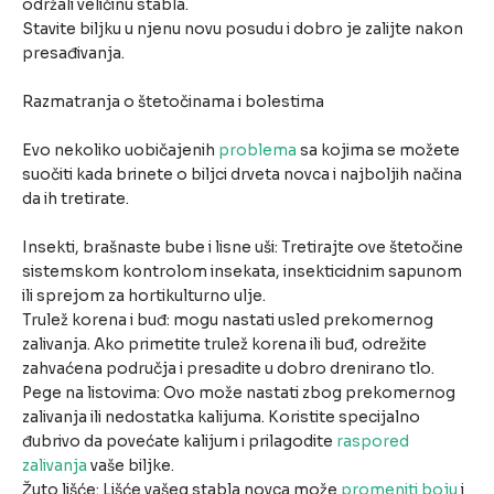
održali veličinu stabla.
Stavite biljku u njenu novu posudu i dobro je zalijte nakon
presađivanja.
Razmatranja o štetočinama i bolestima
Evo nekoliko uobičajenih
problema
sa kojima se možete
suočiti kada brinete o biljci drveta novca i najboljih načina
da ih tretirate.
Insekti, brašnaste bube i lisne uši: Tretirajte ove štetočine
sistemskom kontrolom insekata, insekticidnim sapunom
ili sprejom za hortikulturno ulje.
Trulež korena i buđ: mogu nastati usled prekomernog
zalivanja. Ako primetite trulež korena ili buđ, odrežite
zahvaćena područja i presadite u dobro drenirano tlo.
Pege na listovima: Ovo može nastati zbog prekomernog
zalivanja ili nedostatka kalijuma. Koristite specijalno
đubrivo da povećate kalijum i prilagodite
raspored
zalivanja
vaše biljke.
Žuto lišće: Lišće vašeg stabla novca može
promeniti boju
i