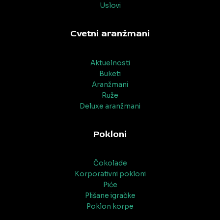
Uslovi
Cvetni aranžmani
Aktuelnosti
Buketi
Aranžmani
Ruže
Deluxe aranžmani
Pokloni
Čokolade
Korporativni pokloni
Piće
Plišane igračke
Poklon korpe