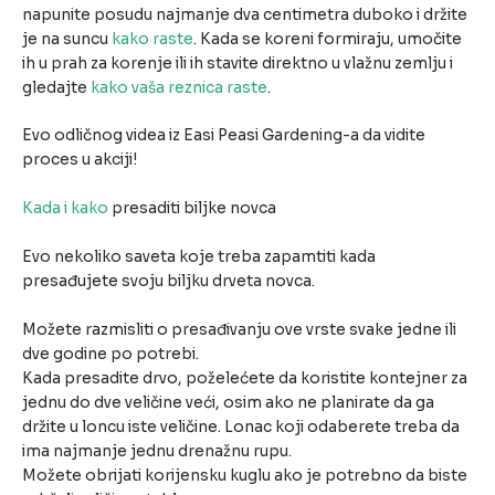
napunite posudu najmanje dva centimetra duboko i držite
je na suncu
kako raste
. Kada se koreni formiraju, umočite
ih u prah za korenje ili ih stavite direktno u vlažnu zemlju i
gledajte
kako vaša reznica raste
.
Evo odličnog videa iz Easi Peasi Gardening-a da vidite
proces u akciji!
Kada i kako
presaditi biljke novca
Evo nekoliko saveta koje treba zapamtiti kada
presađujete svoju biljku drveta novca.
Možete razmisliti o presađivanju ove vrste svake jedne ili
dve godine po potrebi.
Kada presadite drvo, poželećete da koristite kontejner za
jednu do dve veličine veći, osim ako ne planirate da ga
držite u loncu iste veličine. Lonac koji odaberete treba da
ima najmanje jednu drenažnu rupu.
Možete obrijati korijensku kuglu ako je potrebno da biste