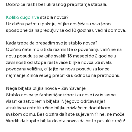
Dobro će rasti i bez ukrasnog preplitanja stabala.
Koliko dugo žive
stabla novca?
Uz dužnu pažnju i pažnju, biljke novčića su savršeno
sposobne da napreduju više od 10 godina u većini domova.
Kada treba da presadim svoje stablo novca?
Obično ćete morati da razmislite o povećanju veličine na
novu posudu za saksije svakih 18 meseci do 2 godine u
zavisnosti od stope rasta vaše biljke novca. Za svaku
povećanu veličinu, ciljajte na novu posudu za lonce
najmanje 2 inča većeg prečnika u odnosu na prethodnu.
Nega biljaka biljka novca – Završavanje
Stablo novca je fantastičan izbor i za nove i za iskusne
vlasnike zatvorenih biljaka. Njegovo održavanje i
atraktivna estetika čine biljku privlačnim dodatkom
svakom domu. Bez obzira da li ste sujeverni ili ne, ne može
škoditi da kupite biljku drveta novca da biste privukli sreću!