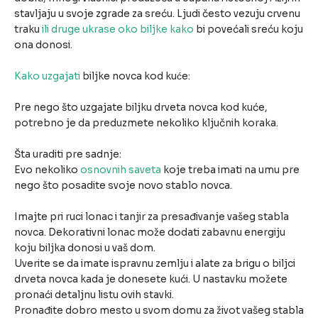
stavljaju u svoje zgrade za sreću. Ljudi često vezuju crvenu
traku
ili druge ukrase oko biljke kako
bi povećali sreću koju
ona donosi.
Kako uzgajati
biljke novca kod kuće:
Pre nego što uzgajate biljku drveta novca kod kuće,
potrebno je da preduzmete nekoliko ključnih koraka.
Šta uraditi pre sadnje:
Evo nekoliko
osnovnih saveta
koje treba imati na umu pre
nego što posadite svoje novo stablo novca.
Imajte pri ruci lonac i tanjir za presađivanje vašeg stabla
novca. Dekorativni lonac može dodati zabavnu energiju
koju biljka donosi u vaš dom.
Uverite se da imate ispravnu zemlju i alate za brigu o biljci
drveta novca kada je donesete kući. U nastavku možete
pronaći detaljnu listu ovih stavki.
Pronađite dobro mesto u svom domu za život vašeg stabla