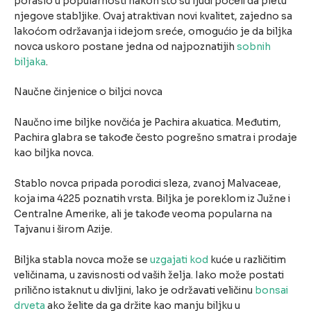
poraslo u popularnosti nakon što su ljudi počeli da pletu
njegove stabljike. Ovaj atraktivan novi kvalitet, zajedno sa
lakoćom održavanja i idejom sreće, omogućio je da biljka
novca uskoro postane jedna od najpoznatijih
sobnih
biljaka
.
Naučne činjenice o biljci novca
Naučno ime biljke novčića je Pachira akuatica. Međutim,
Pachira glabra se takođe često pogrešno smatra i prodaje
kao biljka novca.
Stablo novca pripada porodici sleza, zvanoj Malvaceae,
koja ima 4225 poznatih vrsta. Biljka je poreklom iz Južne i
Centralne Amerike, ali je takođe veoma popularna na
Tajvanu i širom Azije.
Biljka stabla novca može se
uzgajati kod
kuće u različitim
veličinama, u zavisnosti od vaših želja. Iako može postati
prilično istaknut u divljini, lako je održavati veličinu
bonsai
drveta
ako želite da ga držite kao manju biljku u