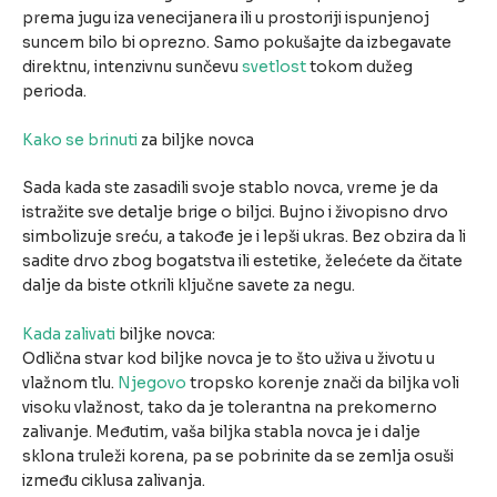
prema jugu iza venecijanera ili u prostoriji ispunjenoj
suncem bilo bi oprezno. Samo pokušajte da izbegavate
direktnu, intenzivnu sunčevu
svetlost
tokom dužeg
perioda.
Kako se brinuti
za biljke novca
Sada kada ste zasadili svoje stablo novca, vreme je da
istražite sve detalje brige o biljci. Bujno i živopisno drvo
simbolizuje sreću, a takođe je i lepši ukras. Bez obzira da li
sadite drvo zbog bogatstva ili estetike, želećete da čitate
dalje da biste otkrili ključne savete za negu.
Kada zalivati
biljke novca:
Odlična stvar kod biljke novca je to što uživa u životu u
vlažnom tlu.
Njegovo
tropsko korenje znači da biljka voli
visoku vlažnost, tako da je tolerantna na prekomerno
zalivanje. Međutim, vaša biljka stabla novca je i dalje
sklona truleži korena, pa se pobrinite da se zemlja osuši
između ciklusa zalivanja.