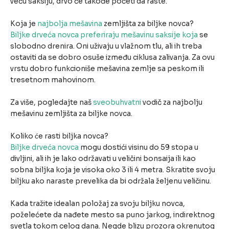
veću saksiju, drvo će takođe početi da raste.
Koja je
najbolja mešavina
zemljišta za biljke novca?
Biljke drveća novca preferiraju mešavinu saksije koja
se
slobodno drenira. Oni uživaju u vlažnom tlu, ali ih treba
ostaviti da se dobro osuše između ciklusa zalivanja. Za ovu
vrstu dobro funkcioniše mešavina zemlje sa peskom ili
tresetnom mahovinom.
Za više, pogledajte naš
sveobuhvatni
vodič za najbolju
mešavinu zemljišta za biljke novca.
Koliko će rasti biljka novca?
Biljke drveća novca
mogu dostići visinu do 59 stopa u
divljini, ali ih je lako održavati u veličini bonsaija ili kao
sobna biljka koja je visoka oko 3 ili 4 metra. Skratite svoju
biljku ako naraste prevelika da bi održala željenu veličinu.
Kada tražite idealan položaj za svoju biljku novca,
poželećete da nađete mesto sa puno jarkog, indirektnog
svetla tokom celog dana. Negde blizu prozora okrenutog