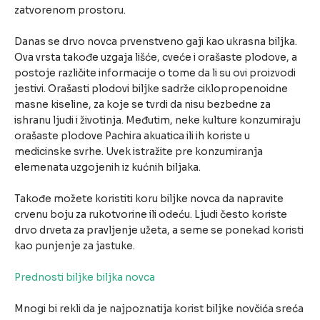
zatvorenom prostoru.
Danas se drvo novca prvenstveno gaji kao ukrasna biljka.
Ova vrsta takođe uzgaja lišće, cveće i orašaste plodove, a
postoje različite informacije o tome da li su ovi proizvodi
jestivi. Orašasti plodovi biljke sadrže ciklopropenoidne
masne kiseline, za koje se tvrdi da nisu bezbedne za
ishranu ljudi i životinja. Međutim, neke kulture konzumiraju
orašaste plodove Pachira akuatica ili ih koriste u
medicinske svrhe. Uvek istražite pre konzumiranja
elemenata uzgojenih iz kućnih biljaka.
Takođe možete koristiti koru biljke novca da napravite
crvenu boju za rukotvorine ili odeću. Ljudi često koriste
drvo drveta za pravljenje užeta, a seme se ponekad koristi
kao punjenje za jastuke.
Prednosti biljke biljka novca
Mnogi bi rekli da je najpoznatija korist biljke novčića sreća