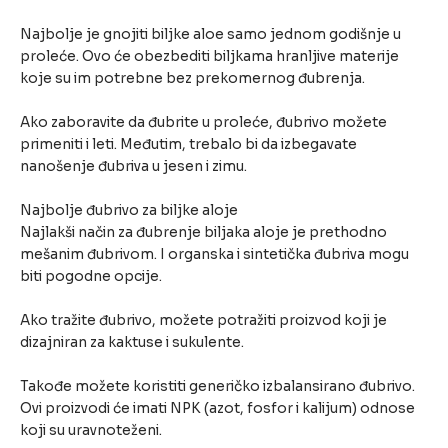
Najbolje je gnojiti biljke aloe samo jednom godišnje u
proleće. Ovo će obezbediti biljkama hranljive materije
koje su im potrebne bez prekomernog đubrenja.
Ako zaboravite da đubrite u proleće, đubrivo možete
primeniti i leti. Međutim, trebalo bi da izbegavate
nanošenje đubriva u jesen i zimu.
Najbolje đubrivo za biljke aloje
Najlakši način za đubrenje biljaka aloje je prethodno
mešanim đubrivom. I organska i sintetička đubriva mogu
biti pogodne opcije.
Ako tražite đubrivo, možete potražiti proizvod koji je
dizajniran za kaktuse i sukulente.
Takođe možete koristiti generičko izbalansirano đubrivo.
Ovi proizvodi će imati NPK (azot, fosfor i kalijum) odnose
koji su uravnoteženi.