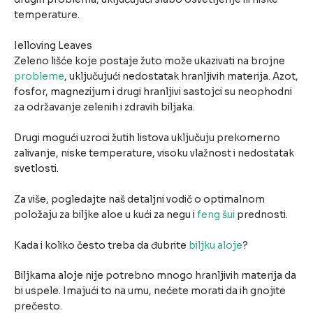
temperature.
Ielloving Leaves
Zeleno lišće koje postaje žuto može ukazivati na brojne
probleme
, uključujući nedostatak hranljivih materija. Azot,
fosfor, magnezijum i drugi hranljivi sastojci su neophodni
za održavanje zelenih i zdravih biljaka.
Drugi mogući uzroci žutih listova uključuju prekomerno
zalivanje, niske temperature, visoku vlažnost i nedostatak
svetlosti.
Za više, pogledajte naš detaljni vodič o optimalnom
položaju za biljke aloe u kući za negu i
feng šui
prednosti.
Kada i koliko često treba da đubrite
biljku aloje
?
Biljkama aloje nije potrebno mnogo hranljivih materija da
bi uspele. Imajući to na umu, nećete morati da ih gnojite
prečesto.