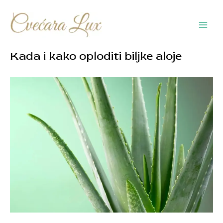
Pređi
na
sadržaj
Main
Men
Kada i kako oploditi biljke aloje