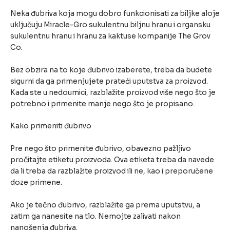
Neka đubriva koja mogu dobro funkcionisati za biljke aloje
uključuju Miracle-Gro sukulentnu biljnu hranu i organsku
sukulentnu hranu i hranu za kaktuse kompanije The Grov
Co.
Bez obzira na to koje đubrivo izaberete, treba da budete
sigurni da ga primenjujete prateći uputstva za proizvod.
Kada ste u nedoumici, razblažite proizvod više nego što je
potrebno i primenite manje nego što je propisano.
Kako primeniti đubrivo
Pre nego što primenite đubrivo, obavezno pažljivo
pročitajte etiketu proizvoda. Ova etiketa treba da navede
da li treba da razblažite proizvod ili ne, kao i preporučene
doze primene.
Ako je tečno đubrivo, razblažite ga prema uputstvu, a
zatim ga nanesite na tlo. Nemojte zalivati nakon
nanošenja đubriva.