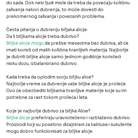
do sada. Dok neki ljudi misle da treba da povećaju količinu
zalivanja nakon đubrenja, to može dovesti do
prekomernog zalivanja i povezanih problema.
Česta pitanja o đubrenju biljaka aloje:
Da li biljkama aloje treba đubrivo?
Biljke aloje mogu
da prežive mesecima bez đubriva, ali će
imati koristi od malih količina hranljivih materija. Najbolje
je đubriti biljke aloje samo jednom godišnje koristeći
nisku dozu, izbalansirano đubrivo.
Kada treba da oplodim svoju biljku aloe?
Najbolje vreme za đubrenje vaše biljke aloje je proleće.
Ovo će obezbediti biljkama hranljive materije koje su im
potrebne za rast tokom proleća i leta.
Koje je najbolje đubrivo za biljke Aloe?
Biljke aloje
preferiraju uravnoteženo i razblaženo đubrivo.
Proizvodi koji su posebno dizajnirani za kaktuse i sukulente
mogu dobro funkcionisati za biljke aloje.