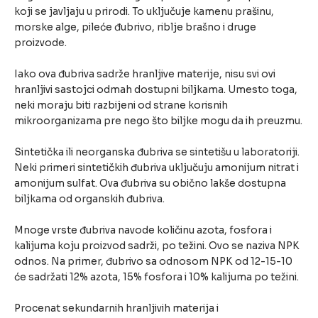
koji se javljaju u prirodi. To uključuje kamenu prašinu,
morske alge, pileće đubrivo, riblje brašno i druge
proizvode.
Iako ova đubriva sadrže hranljive materije, nisu svi ovi
hranljivi sastojci odmah dostupni biljkama. Umesto toga,
neki moraju biti razbijeni od strane korisnih
mikroorganizama pre nego što biljke mogu da ih preuzmu.
Sintetička ili neorganska đubriva se sintetišu u laboratoriji.
Neki primeri sintetičkih đubriva uključuju amonijum nitrat i
amonijum sulfat. Ova đubriva su obično lakše dostupna
biljkama od organskih đubriva.
Mnoge vrste đubriva navode količinu azota, fosfora i
kalijuma koju proizvod sadrži, po težini. Ovo se naziva NPK
odnos. Na primer, đubrivo sa odnosom NPK od 12-15-10
će sadržati 12% azota, 15% fosfora i 10% kalijuma po težini.
Procenat sekundarnih hranljivih materija i