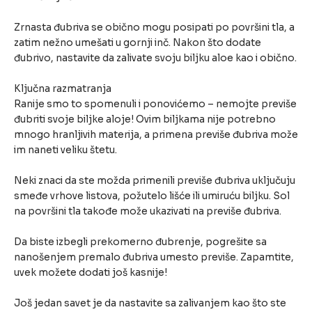
Zrnasta đubriva se obično mogu posipati po površini tla, a
zatim nežno umešati u gornji inč. Nakon što dodate
đubrivo, nastavite da zalivate svoju biljku aloe kao i obično.
Ključna razmatranja
Ranije smo to spomenuli i ponovićemo – nemojte previše
đubriti svoje biljke aloje! Ovim biljkama nije potrebno
mnogo hranljivih materija, a primena previše đubriva može
im naneti veliku štetu.
Neki znaci da ste možda primenili previše đubriva uključuju
smeđe vrhove listova, požutelo lišće ili umiruću biljku. Sol
na površini tla takođe može ukazivati na previše đubriva.
Da biste izbegli prekomerno đubrenje, pogrešite sa
nanošenjem premalo đubriva umesto previše. Zapamtite,
uvek možete dodati još kasnije!
Još jedan savet je da nastavite sa zalivanjem kao što ste