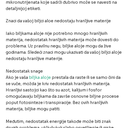
mikronutrijenata koje sadrži đubrivo može se navesti na
detaljnijoj etiketi.
Znaci da vašoj biljci aloe nedostaju hranljive materije
Iako biljkama aloje nije potrebno mnogo hranljivih
materija, nedostatak hranljivih materija može dovesti do
problema. Uz pravilnu negu, biljke aloje mogu da žive
godinama. Sledeći znaci mogu ukazivati da vašoj biljci aloje
nedostaju hranljive materije.
Nedostatak snage
Ako je vaša
biljka aloje
prestala da raste ili se samo čini da
se vuče, možda je kriv nedostatak hranljivih materija.
Hranljivi sastojci kao što su azot, kalijum i fosfor
omogućavaju biljkama da završe osnovne biljne procese
poput fotosinteze i transpiracije. Bez ovih hranljivih
materija, biljke mogu patiti.
Međutim, nedostatak energije takođe može biti znak
drugih problema, uključujući slabo osvetljenje ili niske