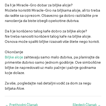
Da li je Miracle-Gro dobar za biljke aloje?
Možete koristiti Miracle-Gro na biljkama aloje, ali to treba
da radite sa oprezom. Obavezno ga dobro razblažite pre
nanošenja da biste izbegli opekotine đubriva.
Da li je korišćeno talog kafe dobro za biljke aloje?
Ne treba nanositi korišćeni talog kafe na biljke aloje.
Osnova može spaliti biljke i izazvati više štete nego koristi.
Okončanje
Biljke aloje
zahtevaju samo malo đubriva, pa planirajte da
primenite đubrivo samo jednom godišnje. Ove simbolične
biljke će napredovati uz malo pažnje i pažnje godinama
koje dolaze.
Za više, pogledajte naš detaljni vodič za dom za negu
biljaka Aloe.
Post
←
Prethodni Članak
Sledeći Članak
→