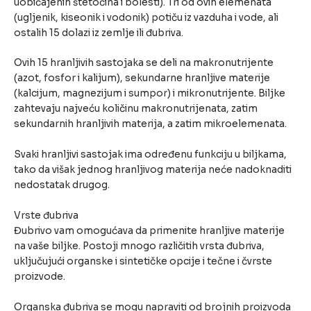
uobičajenih štetočina i bolesti). Tri od ovih elemenata
(ugljenik, kiseonik i vodonik) potiču iz vazduha i vode, ali
ostalih 15 dolazi iz zemlje ili đubriva.
Ovih 15 hranljivih sastojaka se deli na makronutrijente
(azot, fosfor i kalijum), sekundarne hranljive materije
(kalcijum, magnezijum i sumpor) i mikronutrijente. Biljke
zahtevaju najveću količinu makronutrijenata, zatim
sekundarnih hranljivih materija, a zatim mikroelemenata.
Svaki hranljivi sastojak ima određenu funkciju u biljkama,
tako da višak jednog hranljivog materija neće nadoknaditi
nedostatak drugog.
Vrste đubriva
Đubrivo vam omogućava da primenite hranljive materije
na vaše biljke. Postoji mnogo različitih vrsta đubriva,
uključujući organske i sintetičke opcije i tečne i čvrste
proizvode.
Organska đubriva se mogu napraviti od brojnih proizvoda