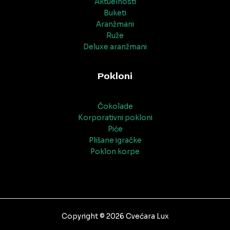
Aktuelnosti
Buketi
Aranžmani
Ruže
Deluxe aranžmani
Pokloni
Čokolade
Korporativni pokloni
Piće
Plišane igračke
Poklon korpe
Copyright © 2026 Cvećara Lux