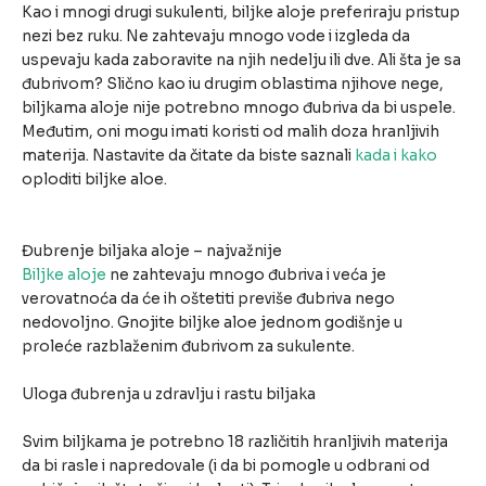
Kao i mnogi drugi sukulenti, biljke aloje preferiraju pristup
nezi bez ruku. Ne zahtevaju mnogo vode i izgleda da
uspevaju kada zaboravite na njih nedelju ili dve. Ali šta je sa
đubrivom? Slično kao iu drugim oblastima njihove nege,
biljkama aloje nije potrebno mnogo đubriva da bi uspele.
Međutim, oni mogu imati koristi od malih doza hranljivih
materija. Nastavite da čitate da biste saznali
kada i kako
oploditi biljke aloe.
Đubrenje biljaka aloje – najvažnije
Biljke aloje
ne zahtevaju mnogo đubriva i veća je
verovatnoća da će ih oštetiti previše đubriva nego
nedovoljno. Gnojite biljke aloe jednom godišnje u
proleće razblaženim đubrivom za sukulente.
Uloga đubrenja u zdravlju i rastu biljaka
Svim biljkama je potrebno 18 različitih hranljivih materija
da bi rasle i napredovale (i da bi pomogle u odbrani od