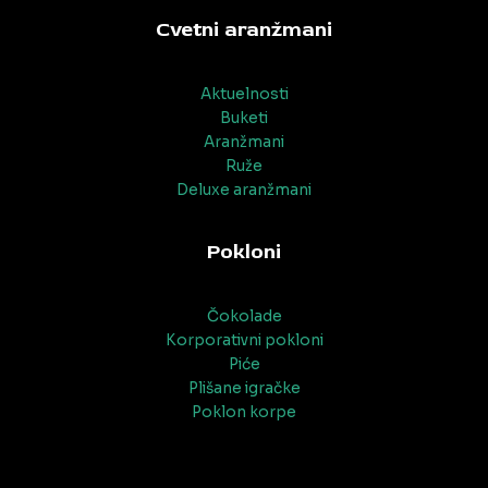
Cvetni aranžmani
Aktuelnosti
Buketi
Aranžmani
Ruže
Deluxe aranžmani
Pokloni
Čokolade
Korporativni pokloni
Piće
Plišane igračke
Poklon korpe