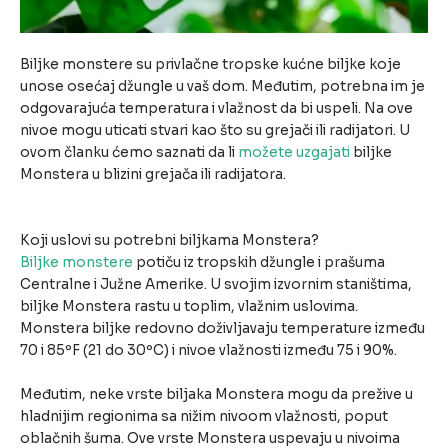
Biljke monstere su privlačne tropske kućne biljke koje
unose osećaj džungle u vaš dom. Međutim, potrebna im je
odgovarajuća temperatura i vlažnost da bi uspeli. Na ove
nivoe mogu uticati stvari kao što su grejači ili radijatori. U
ovom članku ćemo saznati da li
možete uzgajati
biljke
Monstera u blizini grejača ili radijatora.
Koji uslovi su potrebni biljkama Monstera?
Biljke monstere
potiču iz tropskih džungle i prašuma
Centralne i Južne Amerike. U svojim izvornim staništima,
biljke Monstera rastu u toplim, vlažnim uslovima.
Monstera biljke redovno doživljavaju temperature između
70 i 85ºF (21 do 30ºC) i nivoe vlažnosti između 75 i 90%.
Međutim, neke vrste biljaka Monstera mogu da prežive u
hladnijim regionima sa nižim nivoom vlažnosti, poput
oblačnih šuma. Ove vrste Monstera uspevaju u nivoima