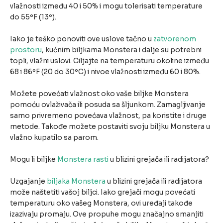
vlažnosti između 40 i 50% i mogu tolerisati temperature
do 55ºF (13º).
Iako je teško ponoviti ove uslove tačno u
zatvorenom
prostoru
, kućnim biljkama Monstera i dalje su potrebni
topli, vlažni uslovi. Ciljajte na temperaturu okoline između
68 i 86ºF (20 do 30ºC) i nivoe vlažnosti između 60 i 80%.
Možete povećati vlažnost oko vaše biljke Monstera
pomoću ovlaživača ili posuda sa šljunkom. Zamagljivanje
samo privremeno povećava vlažnost, pa koristite i druge
metode. Takođe možete postaviti svoju biljku Monstera u
vlažno kupatilo sa parom.
Mogu li biljke
Monstera rasti
u blizini grejača ili radijatora?
Uzgajanje
biljaka Monstera
u blizini grejača ili radijatora
može naštetiti vašoj biljci. Iako grejači mogu povećati
temperaturu oko vašeg Monstera, ovi uređaji takođe
izazivaju promaju. Ove propuhe mogu značajno smanjiti