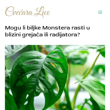
Pređi
na
sadržaj
Main
Men
Mogu li biljke Monstera rasti u
blizini grejača ili radijatora?