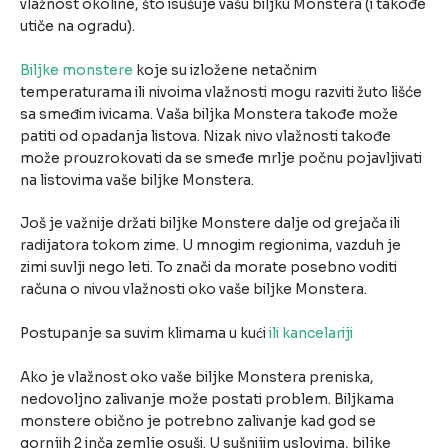
vlažnost okoline, što isušuje vašu biljku Monstera (i takođe
utiče na ogradu).
Biljke monstere
koje su izložene netačnim
temperaturama ili nivoima vlažnosti mogu razviti žuto lišće
sa smeđim ivicama. Vaša biljka Monstera takođe može
patiti od opadanja listova. Nizak nivo vlažnosti takođe
može prouzrokovati da se smeđe mrlje počnu pojavljivati
na listovima vaše biljke Monstera.
Još je važnije držati biljke Monstere dalje od grejača ili
radijatora tokom zime. U mnogim regionima, vazduh je
zimi suvlji nego leti. To znači da morate posebno voditi
računa o nivou vlažnosti oko vaše biljke Monstera.
Postupanje sa suvim klimama u kući
ili kancelariji
Ako je vlažnost oko vaše biljke Monstera preniska,
nedovoljno zalivanje može postati problem. Biljkama
monstere obično je potrebno zalivanje kad god se
gornjih 2 inča zemlje osuši. U sušnijim uslovima, biljke