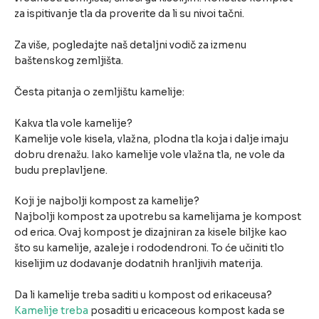
za ispitivanje tla da proverite da li su nivoi tačni.
Za više, pogledajte naš detaljni vodič za izmenu
baštenskog zemljišta.
Česta pitanja o zemljištu kamelije:
Kakva tla vole kamelije?
Kamelije vole kisela, vlažna, plodna tla koja i dalje imaju
dobru drenažu. Iako kamelije vole vlažna tla, ne vole da
budu preplavljene.
Koji je najbolji kompost za kamelije?
Najbolji kompost za upotrebu sa kamelijama je kompost
od erica. Ovaj kompost je dizajniran za kisele biljke kao
što su kamelije, azaleje i rododendroni. To će učiniti tlo
kiselijim uz dodavanje dodatnih hranljivih materija.
Da li kamelije treba saditi u kompost od erikaceusa?
Kamelije treba
posaditi u ericaceous kompost kada se