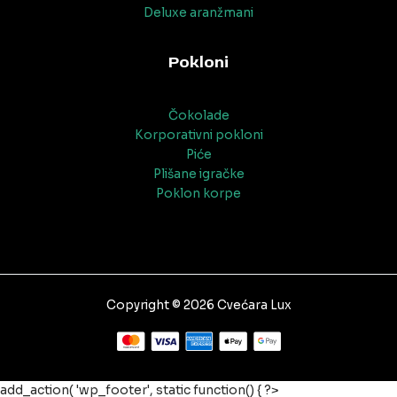
Deluxe aranžmani
Pokloni
Čokolade
Korporativni pokloni
Piće
Plišane igračke
Poklon korpe
Copyright © 2026 Cvećara Lux
add_action( 'wp_footer', static function() { ?>