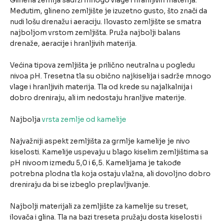
Glinena zemlja sadrži mnogo vlage i hranljivih materija.
Međutim, glineno zemljište je izuzetno gusto, što znači da
nudi lošu drenažu i aeraciju. Ilovasto zemljište se smatra
najboljom vrstom zemljišta. Pruža najbolji balans
drenaže, aeracije i hranljivih materija.
Većina tipova zemljišta je prilično neutralna u pogledu
nivoa pH. Tresetna tla su obično najkiselija i sadrže mnogo
vlage i hranljivih materija. Tla od krede su najalkalnija i
dobro dreniraju, ali im nedostaju hranljive materije.
Najbolja
vrsta zemlje od kamelije
Najvažniji aspekt zemljišta za grmlje kamelije je nivo
kiselosti. Kamelije uspevaju u blago kiselim zemljištima sa
pH nivoom između 5,0 i 6,5. Kamelijama je takođe
potrebna plodna tla koja ostaju vlažna, ali dovoljno dobro
dreniraju da bi se izbeglo preplavljivanje.
Najbolji materijali za zemljište za kamelije su treset,
ilovača i glina. Tla na bazi treseta pružaju dosta kiselosti i