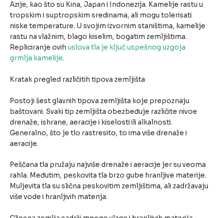
Azije, kao što su Kina, Japan i Indonezija. Kamelije rastu u
tropskim i suptropskim sredinama, ali mogu tolerisati
niske temperature. U svojim izvornim staništima, kamelije
rastu na vlažnim, blago kiselim, bogatim zemljištima.
Repliciranje ovih
uslova tla je ključ uspešnog uzgoja
grmlja kamelije
.
Kratak pregled različitih tipova zemljišta
Postoji šest glavnih tipova zemljišta koje prepoznaju
baštovani. Svaki tip zemljišta obezbeđuje različite nivoe
drenaže, ishrane, aeracije i kiselosti ili alkalnosti.
Generalno, što je tlo rastresito, to ima više drenaže i
aeracije.
Peščana tla pružaju najviše drenaže i aeracije jer su veoma
rahla. Međutim, peskovita tla brzo gube hranljive materije.
Muljevita tla su slična peskovitim zemljištima, ali zadržavaju
više vode i hranljivih materija.