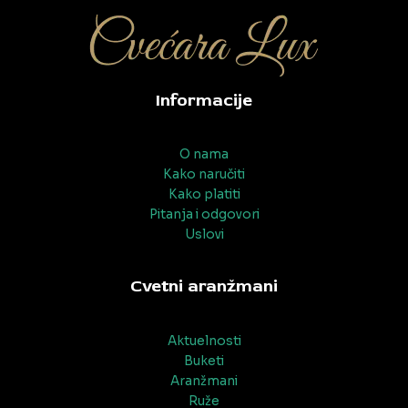
Informacije
O nama
Kako naručiti
Kako platiti
Pitanja i odgovori
Uslovi
Cvetni aranžmani
Aktuelnosti
Buketi
Aranžmani
Ruže