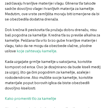
zadržavaju hranljive materije i vlagu. Glinena tla takođe
sadrže dovoljno vlage i hranljivih materija za kamelije.
Međutim, ove vrste zemljišta moraju biti izmenjene da bi
se obezbedila dodatna drenaža.
Dok krečna ili peskovita tla pružaju dobru drenažu, nisu
baš pogodna za kamelije. Kredna tla su previše alkalna za
kamelije. Peščana tla vrlo brzo gube hranljive materije i
vlagu, tako da ne mogu da obezbede vlažne, plodne
uslove
koje zahtevaju kamelije
.
Kada uzgajate grmlje kamelije u saksijama, koristite
kompost od erica. Ovo je dizajnirano da bude kiseli medij
za uzgoj, što ga čini pogodnim za kamelije, azaleje i
rododendrone. Ako mulčite svoje kamelije, koristite
materijale poput borovih iglica da biste obezbedili
dovoljno kiselosti.
Kako promeniti tlo za kamelije