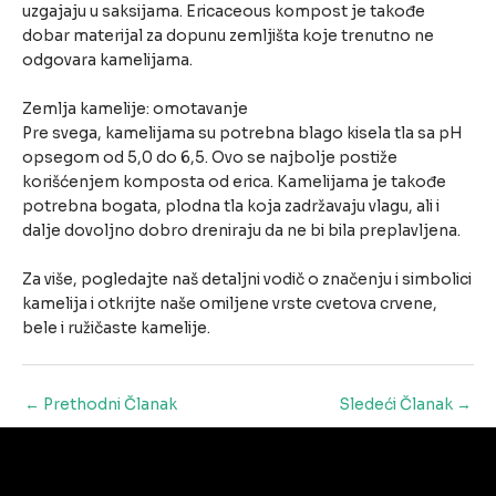
uzgajaju u saksijama. Ericaceous kompost je takođe
dobar materijal za dopunu zemljišta koje trenutno ne
odgovara kamelijama.
Zemlja kamelije: omotavanje
Pre svega, kamelijama su potrebna blago kisela tla sa pH
opsegom od 5,0 do 6,5. Ovo se najbolje postiže
korišćenjem komposta od erica. Kamelijama je takođe
potrebna bogata, plodna tla koja zadržavaju vlagu, ali i
dalje dovoljno dobro dreniraju da ne bi bila preplavljena.
Za više, pogledajte naš detaljni vodič o značenju i simbolici
kamelija i otkrijte naše omiljene vrste cvetova crvene,
bele i ružičaste kamelije.
Post
←
Prethodni Članak
Sledeći Članak
→
navigation