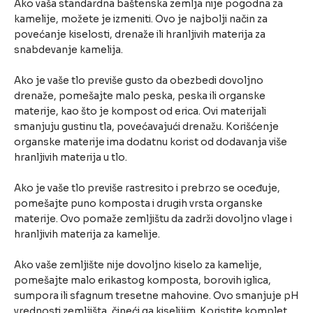
Ako vaša standardna baštenska zemlja nije pogodna za
kamelije, možete je izmeniti. Ovo je najbolji način za
povećanje kiselosti, drenaže ili hranljivih materija za
snabdevanje kamelija.
Ako je vaše tlo previše gusto da obezbedi dovoljno
drenaže, pomešajte malo peska, peska ili organske
materije, kao što je kompost od erica. Ovi materijali
smanjuju gustinu tla, povećavajući drenažu. Korišćenje
organske materije ima dodatnu korist od dodavanja više
hranljivih materija u tlo.
Ako je vaše tlo previše rastresito i prebrzo se oceđuje,
pomešajte puno komposta i drugih vrsta organske
materije. Ovo pomaže zemljištu da zadrži dovoljno vlage i
hranljivih materija za kamelije.
Ako vaše zemljište nije dovoljno kiselo za kamelije,
pomešajte malo erikastog komposta, borovih iglica,
sumpora ili sfagnum tresetne mahovine. Ovo smanjuje pH
vrednosti zemljišta, čineći ga kiselijim. Koristite komplet