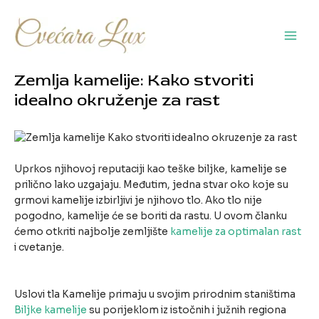
Pređi
na
sadržaj
Main
Men
Zemlja kamelije: Kako stvoriti
idealno okruženje za rast
Uprkos njihovoj reputaciji kao teške biljke, kamelije se
prilično lako uzgajaju. Međutim, jedna stvar oko koje su
grmovi kamelije izbirljivi je njihovo tlo. Ako tlo nije
pogodno, kamelije će se boriti da rastu. U ovom članku
ćemo otkriti najbolje zemljište
kamelije za optimalan rast
i cvetanje.
Uslovi tla Kamelije primaju u svojim prirodnim staništima
Biljke kamelije
su porijeklom iz istočnih i južnih regiona