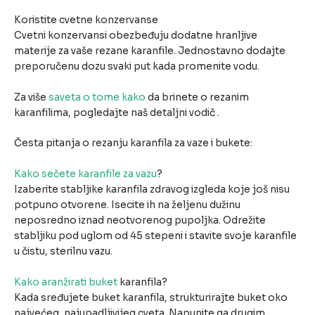
Koristite cvetne konzervanse
Cvetni konzervansi obezbeđuju dodatne hranljive
materije za vaše rezane karanfile. Jednostavno dodajte
preporučenu dozu svaki put kada promenite vodu.
Za više
saveta o tome kako
da brinete o rezanim
karanfilima, pogledajte naš detaljni vodič .
Česta pitanja o rezanju karanfila za vaze i bukete:
Kako sečete karanfile za vazu
?
Izaberite stabljike karanfila zdravog izgleda koje još nisu
potpuno otvorene. Isecite ih na željenu dužinu
neposredno iznad neotvorenog pupoljka. Odrežite
stabljiku pod uglom od 45 stepeni i stavite svoje karanfile
u čistu, sterilnu vazu.
Kako aranžirati buket
karanfila?
Kada sređujete buket karanfila, strukturirajte buket oko
najvećeg, najupadljivijeg cveta. Napunite ga drugim