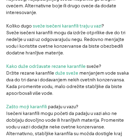
cvećem. Alternativne boje ili drugo cveće da dodate
interesovanje.
Koliko dugo
sveže isečeni karanfili traju u vazi
?
Sveže isečeni karanfili mogu da izdrže otprilike dve do tri
nedelje u vazi uz odgovarajuću negu. Redovno menjajte
vodu i koristite cvetne konzervanse da biste obezbedili
dodatne hranljive materije.
Kako duže održavate rezane karanfile
sveže?
Držite rezane karanfile
duže sveže
menjanjem vode svaka
dva do tri dana i dodavanjem nekih cvetnih konzervansa.
Kada promenite vodu, malo odrežite stabljike da biste
apsorbovali više vode.
Zašto moji karanfili
padaju u vazu?
Isečeni karanfili mogu početi da padaju u vazi ako ne
dobijaju dovoljno vode ili hranljivih materija. Promenite
vodu u vazi i dodajte neke cvetne konzervanse.
Alternativno, stabljike karanfila su možda dostigle kraj