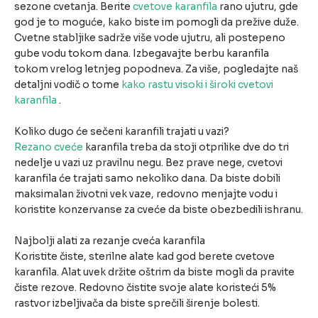
sezone cvetanja. Berite
cvetove karanfila
rano ujutru, gde
god je to moguće, kako biste im pomogli da prežive duže.
Cvetne stabljike sadrže više vode ujutru, ali postepeno
gube vodu tokom dana. Izbegavajte berbu karanfila
tokom vrelog letnjeg popodneva. Za više, pogledajte naš
detaljni vodič o tome
kako rastu visoki i široki cvetovi
karanfila
.
Koliko dugo će sečeni karanfili trajati u vazi?
Rezano cveće
karanfila treba da stoji otprilike dve do tri
nedelje u vazi uz pravilnu negu. Bez prave nege, cvetovi
karanfila će trajati samo nekoliko dana. Da biste dobili
maksimalan životni vek vaze, redovno menjajte vodu i
koristite konzervanse za cveće da biste obezbedili ishranu.
Najbolji alati za rezanje cveća karanfila
Koristite čiste, sterilne alate kad god berete cvetove
karanfila. Alat uvek držite oštrim da biste mogli da pravite
čiste rezove. Redovno čistite svoje alate koristeći 5%
rastvor izbeljivača da biste sprečili širenje bolesti.