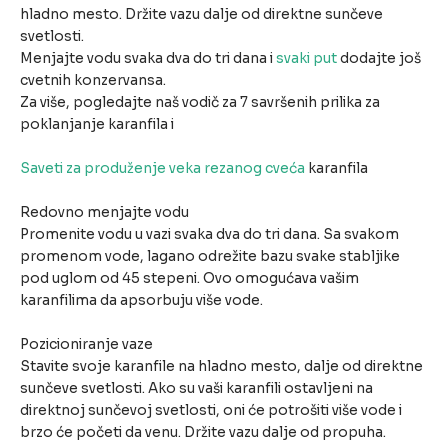
hladno mesto. Držite vazu dalje od direktne sunčeve
svetlosti.
Menjajte vodu svaka dva do tri dana i
svaki put
dodajte još
cvetnih konzervansa.
Za više, pogledajte naš vodič za 7 savršenih prilika za
poklanjanje karanfila i
Saveti za produženje veka rezanog cveća
karanfila
Redovno menjajte vodu
Promenite vodu u vazi svaka dva do tri dana. Sa svakom
promenom vode, lagano odrežite bazu svake stabljike
pod uglom od 45 stepeni. Ovo omogućava vašim
karanfilima da apsorbuju više vode.
Pozicioniranje vaze
Stavite svoje karanfile na hladno mesto, dalje od direktne
sunčeve svetlosti. Ako su vaši karanfili ostavljeni na
direktnoj sunčevoj svetlosti, oni će potrošiti više vode i
brzo će početi da venu. Držite vazu dalje od propuha.