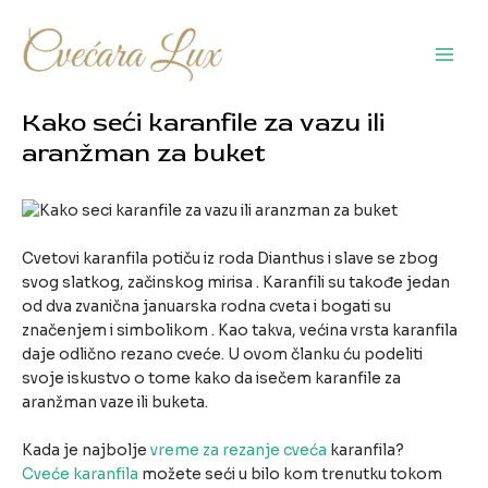
Pređi
na
sadržaj
Main
Men
Kako seći karanfile za vazu ili
aranžman za buket
Cvetovi karanfila potiču iz roda Dianthus i slave se zbog
svog slatkog, začinskog mirisa . Karanfili su takođe jedan
od dva zvanična januarska rodna cveta i bogati su
značenjem i simbolikom . Kao takva, većina vrsta karanfila
daje odlično rezano cveće. U ovom članku ću podeliti
svoje iskustvo o tome kako da isečem karanfile za
aranžman vaze ili buketa.
Kada je najbolje
vreme za rezanje cveća
karanfila?
Cveće karanfila
možete seći u bilo kom trenutku tokom