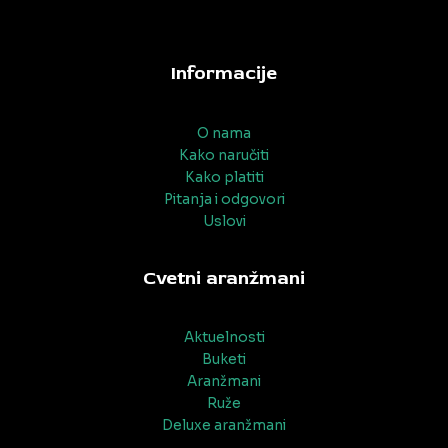
Informacije
O nama
Kako naručiti
Kako platiti
Pitanja i odgovori
Uslovi
Cvetni aranžmani
Aktuelnosti
Buketi
Aranžmani
Ruže
Deluxe aranžmani