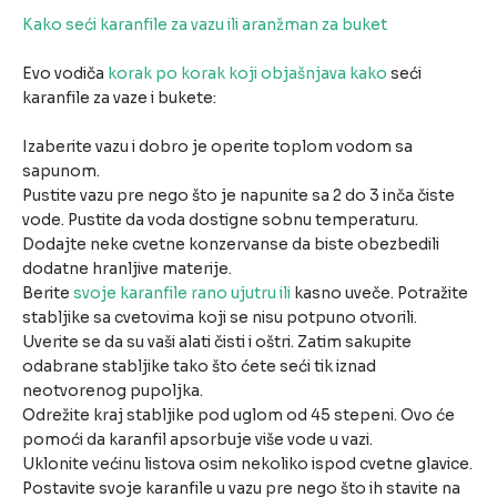
Kako seći karanfile za vazu ili aranžman za buket
Evo vodiča
korak po korak koji objašnjava kako
seći
karanfile za vaze i bukete:
Izaberite vazu i dobro je operite toplom vodom sa
sapunom.
Pustite vazu pre nego što je napunite sa 2 do 3 inča čiste
vode. Pustite da voda dostigne sobnu temperaturu.
Dodajte neke cvetne konzervanse da biste obezbedili
dodatne hranljive materije.
Berite
svoje karanfile rano ujutru ili
kasno uveče. Potražite
stabljike sa cvetovima koji se nisu potpuno otvorili.
Uverite se da su vaši alati čisti i oštri. Zatim sakupite
odabrane stabljike tako što ćete seći tik iznad
neotvorenog pupoljka.
Odrežite kraj stabljike pod uglom od 45 stepeni. Ovo će
pomoći da karanfil apsorbuje više vode u vazi.
Uklonite većinu listova osim nekoliko ispod cvetne glavice.
Postavite svoje karanfile u vazu pre nego što ih stavite na