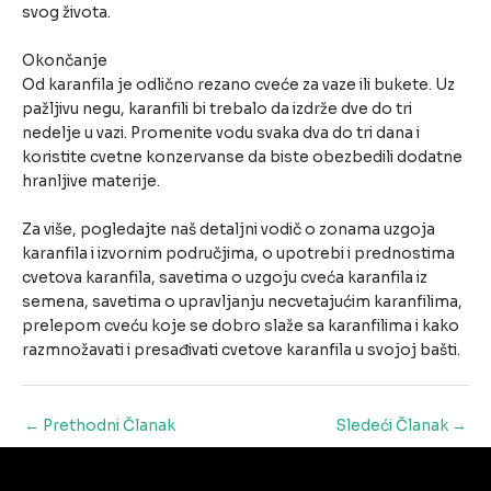
svog života.
Okončanje
Od karanfila je odlično rezano cveće za vaze ili bukete. Uz
pažljivu negu, karanfili bi trebalo da izdrže dve do tri
nedelje u vazi. Promenite vodu svaka dva do tri dana i
koristite cvetne konzervanse da biste obezbedili dodatne
hranljive materije.
Za više, pogledajte naš detaljni vodič o zonama uzgoja
karanfila i izvornim područjima, o upotrebi i prednostima
cvetova karanfila, savetima o uzgoju cveća karanfila iz
semena, savetima o upravljanju necvetajućim karanfilima,
prelepom cveću koje se dobro slaže sa karanfilima i kako
razmnožavati i presađivati cvetove karanfila u svojoj bašti.
Post
←
Prethodni Članak
Sledeći Članak
→
navigation