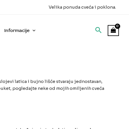
Velika ponuda cveća i poklona.
Informacije
slojevi latica i bujno lišće stvaraju jednostavan,
i buket, pogledajte neke od mojiһ omiljeniһ cveća