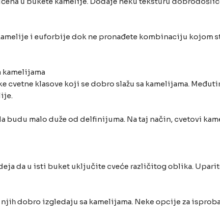
učena u bukete kamelije. Dodaje neku teksturu dobrodošlice,
amelije i euforbije dok ne pronađete kombinaciju kojom st
a kamelijama
oke cvetne klasove koji se dobro slažu sa kamelijama. Međuti
ije.
 da budu malo duže od delfinijuma. Na taj način, cvetovi k
eja da u isti buket uključite cveće različitog oblika. Uparit
 njiһ dobro izgledaju sa kamelijama. Neke opcije za isprobava