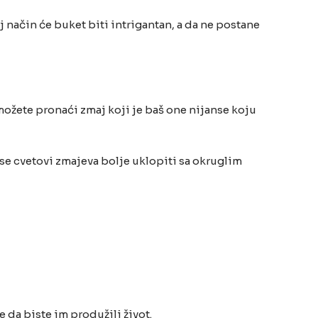
aj način će buket biti intrigantan, a da ne postane
možete pronaći zmaj koji je baš one nijanse koju
 se cvetovi zmajeva bolje uklopiti sa okruglim
 da biste im produžili život.