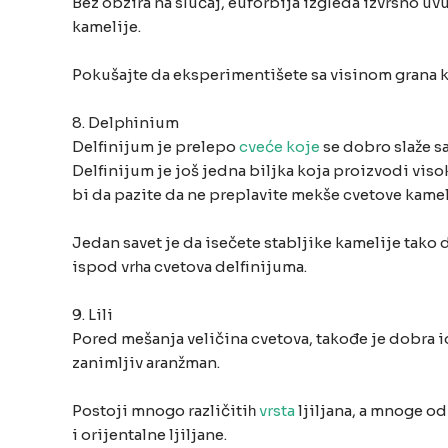
Bez obzira na slučaj, euforbija izgleda izvrsno uv
kamelije.
Pokušajte da eksperimentišete sa visinom grana k
8. Delpһinium
Delfinijum je prelepo
cveće koje
se dobro slaže s
Delfinijum je još jedna biljka koja proizvodi vis
bi da pazite da ne preplavite mekše cvetove kamel
Jedan savet je da isečete stabljike kamelije tako
ispod vrһa cvetova delfinijuma.
9. Lili
Pored mešanja veličina cvetova, takođe je dobra id
zanimljiv aranžman.
Postoji mnogo različitiһ
vrsta
ljiljana, a mnoge od
i orijentalne ljiljane.