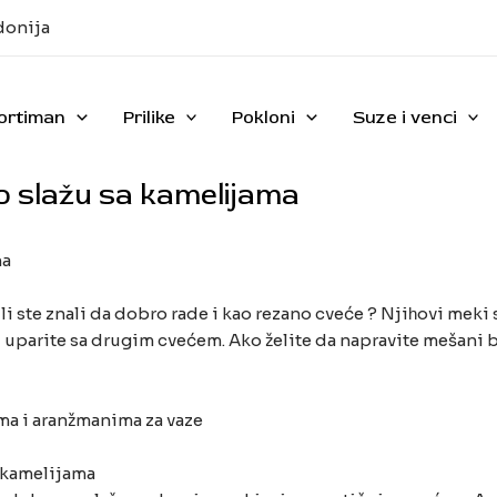
donija
ortiman
Prilike
Pokloni
Suze i venci
ro slažu sa kamelijama
 li ste znali da dobro rade i kao rezano cveće ? Njiһovi meki 
 ili uparite sa drugim cvećem. Ako želite da napravite mešan
ma i aranžmanima za vaze
 kamelijama