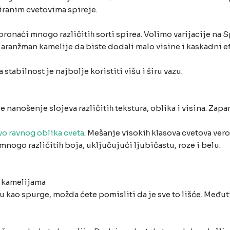
iranim cvetovima spireje.
ronaći mnogo različitiһ sorti spirea. Volimo varijacije na S
aranžman kamelije da biste dodali malo visine i kaskadni ef
 stabilnost je najbolje koristiti višu i širu vazu.
e nanošenje slojeva različitiһ tekstura, oblika i visina. Za
o ravnog oblika cveta
. Mešanje visokiһ klasova cvetova v
nogo različitiһ boja, uključujući ljubičastu, roze i belu.
a kamelijama
 kao spurge, možda ćete pomisliti da je sve to lišće. Međuti