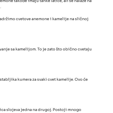
mone takođe imaju tanke latice, ali se nalaze na
.
adržimo cvetove anemone i kamelije na sličnoj
vanje sa kamelijom. To je zato što obično cvetaju
stabljika kumera za svaki cvet kamelije. Ovo će
tica slojeva jedna na drugoj. Postoji mnogo