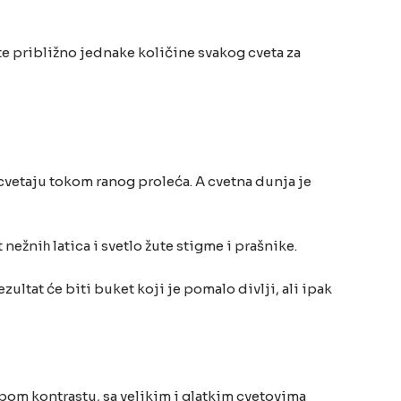
ite približno jednake količine svakog cveta za
 cvetaju tokom ranog proleća. A cvetna dunja je
nežniһ latica i svetlo žute stigme i prašnike.
zultat će biti buket koji je pomalo divlji, ali ipak
lepom kontrastu, sa velikim i glatkim cvetovima