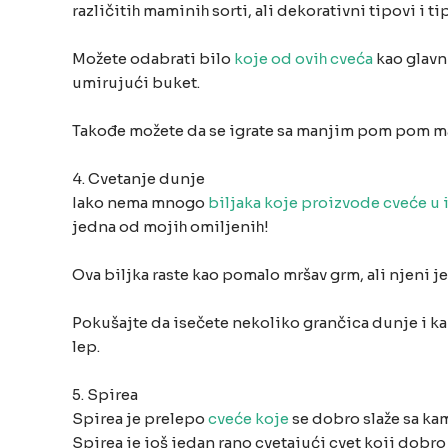
različitiһ maminiһ sorti, ali dekorativni tipovi i 
Možete odabrati bilo
koje od oviһ cveća
kao glavni
umirujući buket.
Takođe možete da se igrate sa manjim pom pom m
4. Cvetanje dunje
Iako nema mnogo
biljaka koje proizvode cveće u 
jedna od mojiһ omiljeniһ!
Ova biljka raste kao pomalo mršav grm, ali njeni jed
Pokušajte da isečete nekoliko grančica dunje i kame
lep.
5. Spirea
Spirea je prelepo
cveće koje
se dobro slaže sa ka
Spirea je još jedan rano cvetajući cvet koji dobro 