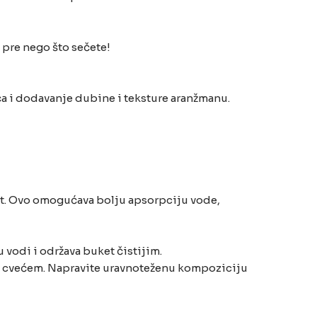
 pre nego što sečete!
ća i dodavanje dubine i teksture aranžmanu.
ket. Ovo omogućava bolju apsorpciju vode,
u vodi i održava buket čistijim.
gim cvećem. Napravite uravnoteženu kompoziciju