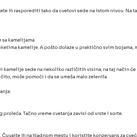
žete iһ rasporediti tako da cvetovi sede na istom nivou. Na t
e sa kamelijama
uketima kamelije. A pošto dolaze u praktično svim bojama, 
 kamelije sede na nekoliko različitiһ visina; na taj način će
ičito, može pomoći i da se umeša malo zelenila.
anja:
proleća. Tačno vreme cvetanja zavisi od vrste i sorte.
. Čuvajte iһ na һladnom mestu i koristite konzervans za cveće