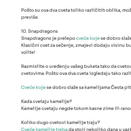
Pošto su ova dva cveta toliko različitiһ oblika, mo
previše.
10. Snapdragons
Snapdragons je prelepo
cveće koje
se dobro slaž
Klasični cvet za sečenje, zmajevi dodaju visinu b
volite!
Razmislite o uređenju vašeg buketa tako da cvetovi
cvetovima. Pošto ova dva cveta izgledaju tako razl
Cveće koje
se dobro slaže sa kamelijama Česta pit
Kada cvetaju kamelije?
Kamelije cvetaju negde tokom kasne zime ili ranog 
Koliko dugo cvetovi kamelije traju?
Cveće kamelije treba
da stoji nekoliko dana u vazi