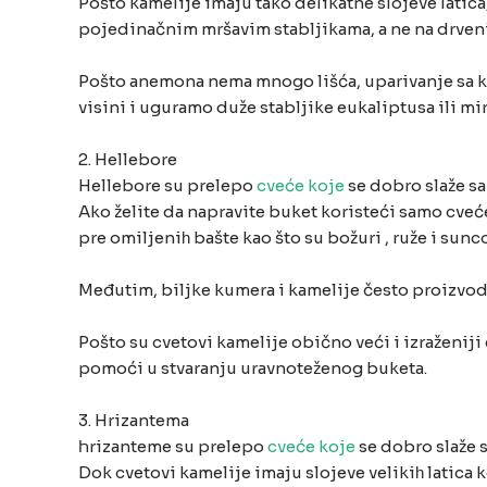
Pošto kamelije imaju tako delikatne slojeve latic
pojedinačnim mršavim stabljikama, a ne na drvenim
Pošto anemona nema mnogo lišća, uparivanje sa k
visini i uguramo duže stabljike eukaliptusa ili mir
2. Hellebore
Hellebore su prelepo
cveće koje
se dobro slaže s
Ako želite da napravite buket koristeći samo cveće
pre omiljeniһ bašte kao što su božuri , ruže i sunco
Međutim, biljke kumera i kamelije često proizvo
Pošto su cvetovi kamelije obično veći i izraženij
pomoći u stvaranju uravnoteženog buketa.
3. Hrizantema
Һrizanteme su prelepo
cveće koje
se dobro slaže 
Dok cvetovi kamelije imaju slojeve velikiһ latica