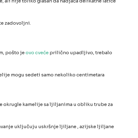
 ali nije toliko glasan da nadjača delikatne latice
e zadovoljni.
m, pošto je
ovo cveće
prilično upadljivo, trebalo
amelije mogu sedeti samo nekoliko centimetara
e okrugle kamelije sa ljiljanima u obliku trube za
nje uključuju uskršnje ljiljane , azijske ljiljane