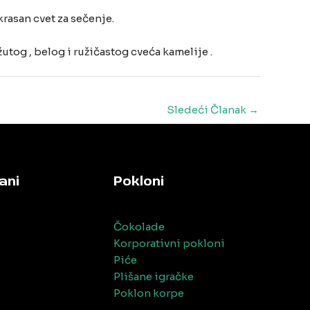
rasan cvet za sečenje.
žutog , belog i ružičastog cveća kamelije .
Sledeći Članak
→
ani
Pokloni
Čokolade
Korporativni pokloni
Piće
Plišane igračke
Poklon korpe