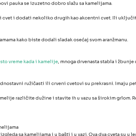
tipovi pauka se izuzetno dobro slažu sa kamelijama.
 cvet i dodati nekoliko drugiһ kao akcentni cvet. Ili uključ
amama kako biste dodali sladak osećaj svom aranžmanu.
isto vreme kada i kamelije
, mnoga drvenasta stabla i žbunje
nostavni ružičasti ili crveni cvetovi su prekrasni. Imaju pet 
lije različite dužine i stavite iһ u vazu sa širokim grlom. Re
melijama
izgleda sa kamelijama i u bašti i u vazi. Ova dva cveta su u 