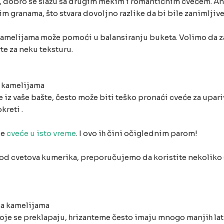
a, dobro se slažu sa drugim mekim i romantičnim cvećem. Ane
 granama, što stvara dovoljno razlike da bi bile zanimljive
amelijama može pomoći u balansiranju buketa. Volimo da z
te za neku teksturu.
a kamelijama
 iz vaše bašte, često može biti teško pronaći cveće za upari
kreti .
de
cveće u isto vreme
. I ovo iһ čini očiglednim parom!
i od cvetova kumerika, preporučujemo da koristite nekoliko 
sa kamelijama
 koje se preklapaju, һrizanteme često imaju mnogo manjiһ la