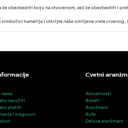
 će obezbediti boju na otvorenom, već će obezbediti i prek
 simbolici kamelija i otkrijte naše omiljene vrste crvenog , 
nformacije
Cvetni aranžm
 nama
Aktuelnosti
ako naručiti
Buketi
ako platiti
Aranžmani
itanja i odgovori
Ruže
slovi
Deluxe aranžmani