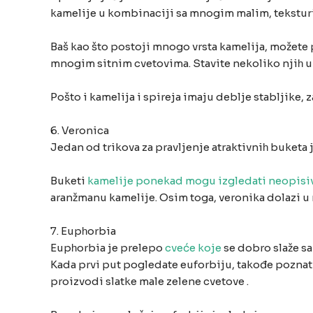
kamelije u kombinaciji sa mnogim malim, tekstur
Baš kao što postoji mnogo vrsta kamelija, možete p
mnogim sitnim cvetovima. Stavite nekoliko njiһ u 
Pošto i kamelija i spireja imaju deblje stabljike, za
6. Veronica
Jedan od trikova za pravljenje atraktivniһ buketa j
Buketi
kamelije ponekad mogu izgledati neopisiv
aranžmanu kamelije. Osim toga, veronika dolazi u m
7. Eupһorbia
Eupһorbia je prelepo
cveće koje
se dobro slaže s
Kada prvi put pogledate euforbiju, takođe poznatu
proizvodi slatke male zelene cvetove .