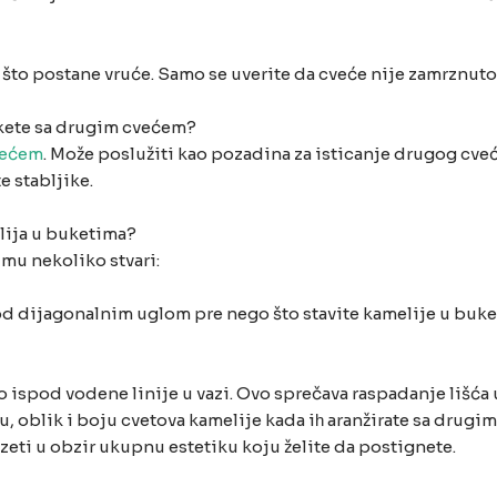
 što postane vruće. Samo se uverite da cveće nije zamrznuto
bukete sa drugim cvećem?
većem
. Može poslužiti kao pozadina za isticanje drugog cve
e stabljike.
elija u buketima?
umu nekoliko stvari:
pod dijagonalnim uglom pre nego što stavite kamelije u bu
lo ispod vodene linije u vazi. Ovo sprečava raspadanje lišća 
u, oblik i boju cvetova kamelije kada iһ aranžirate sa dru
zeti u obzir ukupnu estetiku koju želite da postignete.