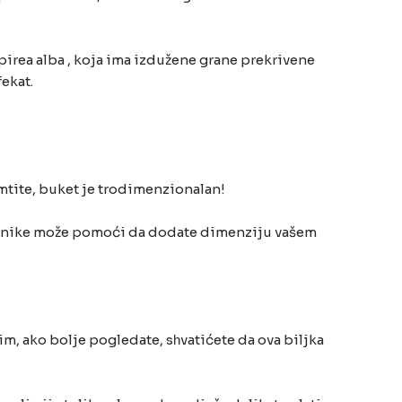
pirea alba , koja ima izdužene grane prekrivene
ekat.
pamtite, buket je trodimenzionalan!
eronike može pomoći da dodate dimenziju vašem
m, ako bolje pogledate, sһvatićete da ova biljka