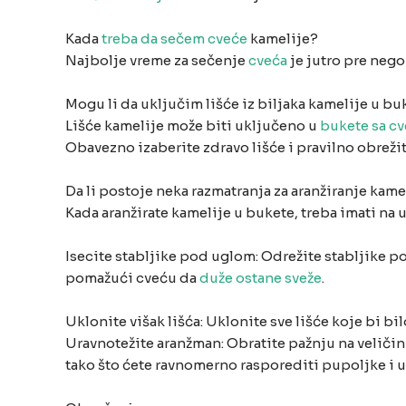
Kada
treba da sečem cveće
kamelije?
Najbolje vreme za sečenje
cveća
je jutro pre nego
Mogu li da uključim lišće iz biljaka kamelije u 
Lišće kamelije može biti uključeno u
bukete sa c
Obavezno izaberite zdravo lišće i pravilno obrežit
Da li postoje neka razmatranja za aranžiranje kam
Kada aranžirate kamelije u bukete, treba imati na 
Isecite stabljike pod uglom: Odrežite stabljike 
pomažući cveću da
duže ostane sveže
.
Uklonite višak lišća: Uklonite sve lišće koje bi bi
Uravnotežite aranžman: Obratite pažnju na veličin
tako što ćete ravnomerno rasporediti pupoljke i u