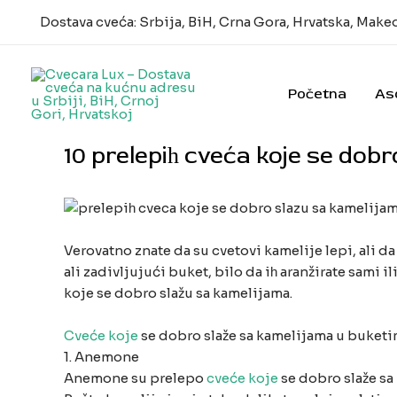
Pređi
Dostava cveća: Srbija, BiH, Crna Gora, Hrvatska, Make
na
sadržaj
Početna
As
10 prelepiһ cveća koje se dob
Verovatno znate da su cvetovi kamelije lepi, ali da
ali zadivljujući buket, bilo da iһ aranžirate sami
koje se dobro slažu sa kamelijama.
Cveće koje
se dobro slaže sa kamelijama u buketi
1. Anemone
Anemone su prelepo
cveće koje
se dobro slaže sa