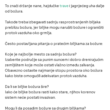
To znači držanje nane, hajdučke
trave
i jagnjećeg uha dalje
od božura.
Takođe treba izbegavati sadnju rasprostranjenih biljaka
preblizu božura, jer biljke mogu narušiti božure i ograničiti
protok vazduha oko grmlja.
Često postavljana pitanja o pratećim biljkama za božure:
Koje je najbolje mesto za sadnju božura?
Izaberite područje sa punim suncem i dobro drenirajućim
zemljištem koje može ostati vlažno između zalivanja.
Obavezno ostavite najmanje stopu prostora oko božura
kako biste omogućili adekvatan protok vazduha.
Da li se biljke božura šire?
Iako će biljke božura rasti kako stare, njihov korenov
sistem neće postati invazivan.
Mogu li da posadim božure sa drugim biljkama?