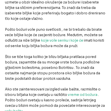
uzmete u obzir idealno okruženje za božure i izaberete
biljke sa sličnim preferencijama. To znači da treba da
izaberete biljke koje preferiraju bogato i dobro drenirano
tlo koje ostaje vlažno.
Pošto božuri vole puno svetlosti , ne bi trebalo da birate
veće biljke koje će zasjeniti božure. Međutim, možete se
odlučiti za niže biljke
koje vole senku i koje će
imati koristi
od senke koju biljka božura može da pruži.
Što se tiče toga koliko je blizu biljaka pratilaca pored
božura, zapamtite da su mnoge vrste božura podložne
gljivičnim bolestima, posebno Botritisu . To znači da
ostavite najmanje stopu prostora oko biljke božura da
biste podstakli dobar protok vazduha.
Ako ste zainteresovani za izgled vaše bašte, razmislite o
izboru biljaka koje cvetaju u različito
vreme od božura
.
Pošto božuri cvetaju u kasno proleće, sadnja letnjeg
cveća u blizini može pomoći da povećate interesovanje za