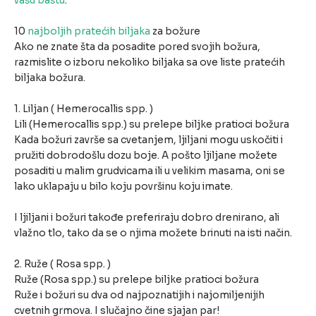
vašu baštu
.
10
najboljih pratećih biljaka
za božure
Ako ne znate šta da posadite pored svojih božura,
razmislite o izboru nekoliko biljaka sa ove liste pratećih
biljaka božura.
1. Liljan ( Hemerocallis spp. )
Lili (Hemerocallis spp.) su prelepe biljke pratioci božura
Kada božuri završe sa cvetanjem, ljiljani mogu uskočiti i
pružiti dobrodošlu dozu boje. A pošto ljiljane možete
posaditi u malim grudvicama ili u velikim masama, oni se
lako uklapaju u bilo koju površinu koju imate.
I ljiljani i božuri takođe preferiraju dobro drenirano, ali
vlažno tlo, tako da se o njima možete brinuti na isti način.
2. Ruže ( Rosa spp. )
Ruže (Rosa spp.) su prelepe biljke pratioci božura
Ruže i božuri su dva od najpoznatijih i najomiljenijih
cvetnih grmova. I slučajno čine sjajan par!