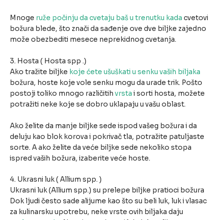
Mnoge
ruže počinju da cvetaju baš u trenutku kada
cvetovi
božura blede, što znači da sađenje ove dve biljke zajedno
može obezbediti mesece neprekidnog cvetanja.
3. Hosta ( Hosta spp .)
Ako tražite biljke
koje ćete ušuškati u senku vaših biljaka
božura, hoste koje vole senku mogu da urade trik. Pošto
postoji toliko mnogo različitih
vrsta
i sorti hosta, možete
potražiti neke koje se dobro uklapaju u vašu oblast.
Ako želite da manje biljke sede ispod vašeg božura i da
deluju kao blok korova i pokrivač tla, potražite patuljaste
sorte. A ako želite da veće biljke sede nekoliko stopa
ispred vaših božura, izaberite veće hoste.
4. Ukrasni luk ( Allium spp. )
Ukrasni luk (Allium spp.) su prelepe biljke pratioci božura
Dok ljudi često sade alijume kao što su beli luk, luk i vlasac
za kulinarsku upotrebu, neke vrste ovih biljaka daju