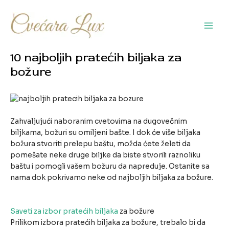
Pređi
na
sadržaj
Main
Men
10 najboljih pratećih biljaka za
božure
Zahvaljujući naboranim cvetovima na dugovečnim
biljkama, božuri su omiljeni bašte. I dok će više biljaka
božura stvoriti prelepu baštu, možda ćete želeti da
pomešate neke druge biljke da biste stvorili raznoliku
baštu i pomogli vašem božuru da napreduje. Ostanite sa
nama dok pokrivamo neke od najboljih biljaka za božure.
Saveti za izbor pratećih biljaka
za božure
Prilikom izbora pratećih biljaka za božure, trebalo bi da