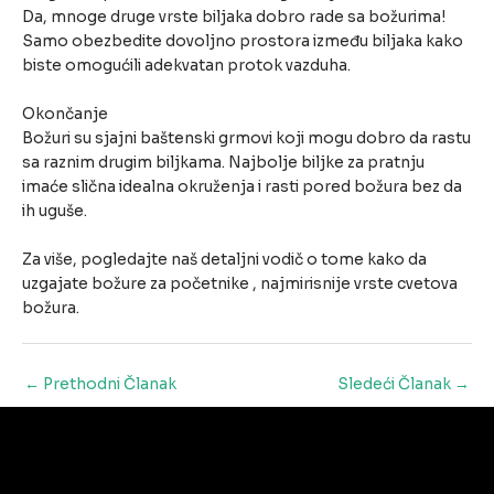
Da, mnoge druge vrste biljaka dobro rade sa božurima!
Samo obezbedite dovoljno prostora između biljaka kako
biste omogućili adekvatan protok vazduha.
Okončanje
Božuri su sjajni baštenski grmovi koji mogu dobro da rastu
sa raznim drugim biljkama. Najbolje biljke za pratnju
imaće slična idealna okruženja i rasti pored božura bez da
ih uguše.
Za više, pogledajte naš detaljni vodič o tome kako da
uzgajate božure za početnike , najmirisnije vrste cvetova
božura.
Post
←
Prethodni Članak
Sledeći Članak
→
navigation