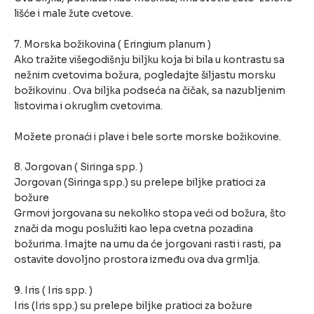
lišće i male žute cvetove.
7. Morska božikovina ( Eringium planum )
Ako tražite višegodišnju biljku koja bi bila u kontrastu sa
nežnim cvetovima božura, pogledajte šiljastu morsku
božikovinu . Ova biljka podseća na čičak, sa nazubljenim
listovima i okruglim cvetovima.
Možete pronaći i plave i bele sorte morske božikovine.
8. Jorgovan ( Siringa spp. )
Jorgovan (Siringa spp.) su prelepe biljke pratioci za
božure
Grmovi jorgovana su nekoliko stopa veći od božura, što
znači da mogu poslužiti kao lepa cvetna pozadina
božurima. Imajte na umu da će jorgovani rasti i rasti, pa
ostavite dovoljno prostora između ova dva grmlja.
9. Iris ( Iris spp. )
Iris (Iris spp.) su prelepe biljke pratioci za božure