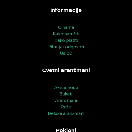
Informacije
O nama
Kako naručiti
Kako platiti
Pitanja i odgovori
Uslovi
Cvetni aranžmani
Aktuelnosti
Buketi
Aranžmani
Ruže
Deluxe aranžmani
Pokloni