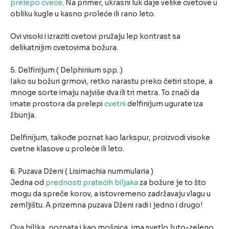
prelepo cveće
. Na primer, ukrasni luk daje velike cvetove u
obliku kugle u kasno proleće ili rano leto.
Ovi visoki i izraziti cvetovi pružaju lep kontrast sa
delikatnijim cvetovima božura.
5. Delfinijum ( Delphinium spp. )
Iako su božuri grmovi, retko narastu preko četiri stope, a
mnoge sorte imaju najviše dva ili tri metra. To znači da
imate prostora da prelepi
cvetni
delfinijum ugurate iza
žbunja.
Delfinijum, takođe poznat kao larkspur, proizvodi visoke
cvetne klasove u proleće ili leto.
6. Puzava Dženi ( Lisimachia nummularia )
Jedna od
prednosti pratećih biljaka
za božure je to što
mogu da spreče korov, a istovremeno zadržavaju vlagu u
zemljištu. A prizemna puzava Dženi radi i jedno i drugo!
Ova biljka, poznata i kao mošnica, ima svetlo žuto-zeleno