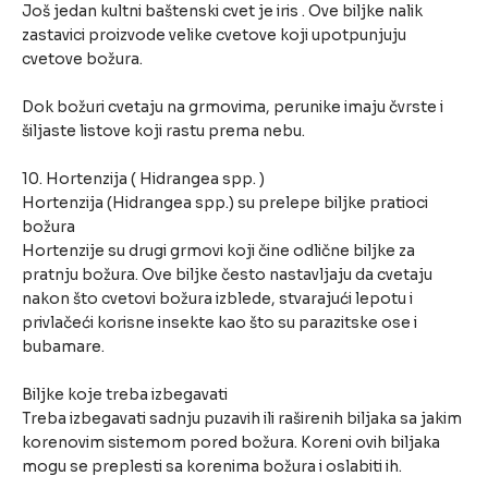
Još jedan kultni baštenski cvet je iris . Ove biljke nalik
zastavici proizvode velike cvetove koji upotpunjuju
cvetove božura.
Dok božuri cvetaju na grmovima, perunike imaju čvrste i
šiljaste listove koji rastu prema nebu.
10. Hortenzija ( Hidrangea spp. )
Hortenzija (Hidrangea spp.) su prelepe biljke pratioci
božura
Hortenzije su drugi grmovi koji čine odlične biljke za
pratnju božura. Ove biljke često nastavljaju da cvetaju
nakon što cvetovi božura izblede, stvarajući lepotu i
privlačeći korisne insekte kao što su parazitske ose i
bubamare.
Biljke koje treba izbegavati
Treba izbegavati sadnju puzavih ili raširenih biljaka sa jakim
korenovim sistemom pored božura. Koreni ovih biljaka
mogu se preplesti sa korenima božura i oslabiti ih.