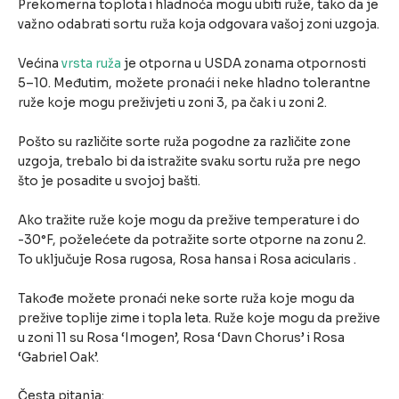
Prekomerna toplota i hladnoća mogu ubiti ruže, tako da je
važno odabrati sortu ruža koja odgovara vašoj zoni uzgoja.
Većina
vrsta ruža
je otporna u USDA zonama otpornosti
5–10. Međutim, možete pronaći i neke hladno tolerantne
ruže koje mogu preživjeti u zoni 3, pa čak i u zoni 2.
Pošto su različite sorte ruža pogodne za različite zone
uzgoja, trebalo bi da istražite svaku sortu ruža pre nego
što je posadite u svojoj bašti.
Ako tražite ruže koje mogu da prežive temperature i do
-30°F, poželećete da potražite sorte otporne na zonu 2.
To uključuje Rosa rugosa, Rosa hansa i Rosa acicularis .
Takođe možete pronaći neke sorte ruža koje mogu da
prežive toplije zime i topla leta. Ruže koje mogu da prežive
u zoni 11 su Rosa ‘Imogen’, Rosa ‘Davn Chorus’ i Rosa
‘Gabriel Oak’.
Česta pitanja: