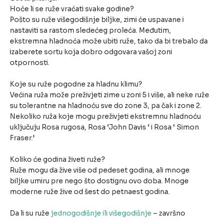
Hoće li se ruže vraćati svake godine?
Pošto su ruže višegodišnje biljke, zimi će uspavane i
nastaviti sa rastom sledećeg proleća. Međutim,
ekstremna hladnoća može ubiti ruže, tako da bi trebalo da
izaberete sortu koja dobro odgovara vašoj zoni
otpornosti.
Koje su ruže pogodne za hladnu klimu?
Većina ruža može preživjeti zime u zoni 5 i više, ali neke ruže
su tolerantne na hladnoću sve do zone 3, pa čak i zone 2.
Nekoliko ruža koje mogu preživjeti ekstremnu hladnoću
uključuju Rosa rugosa, Rosa ‘John Davis ‘ i Rosa ‘ Simon
Fraser.’
Koliko će godina živeti ruže?
Ruže mogu da žive više od pedeset godina, ali mnoge
biljke umiru pre nego što dostignu ovo doba. Mnoge
moderne ruže žive od šest do petnaest godina.
Da li su ruže
jednogodišnje ili višegodišnje
– završno