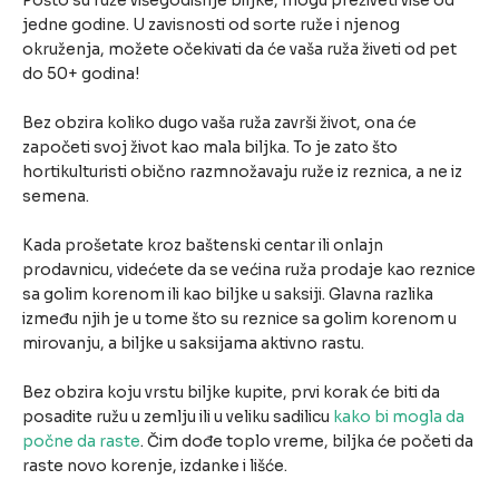
Pošto su ruže višegodišnje biljke, mogu preživeti više od
jedne godine. U zavisnosti od sorte ruže i njenog
okruženja, možete očekivati da će vaša ruža živeti od pet
do 50+ godina!
Bez obzira koliko dugo vaša ruža završi život, ona će
započeti svoj život kao mala biljka. To je zato što
hortikulturisti obično razmnožavaju ruže iz reznica, a ne iz
semena.
Kada prošetate kroz baštenski centar ili onlajn
prodavnicu, videćete da se većina ruža prodaje kao reznice
sa golim korenom ili kao biljke u saksiji. Glavna razlika
između njih je u tome što su reznice sa golim korenom u
mirovanju, a biljke u saksijama aktivno rastu.
Bez obzira koju vrstu biljke kupite, prvi korak će biti da
posadite ružu u zemlju ili u veliku sadilicu
kako bi mogla da
počne da raste
. Čim dođe toplo vreme, biljka će početi da
raste novo korenje, izdanke i lišće.