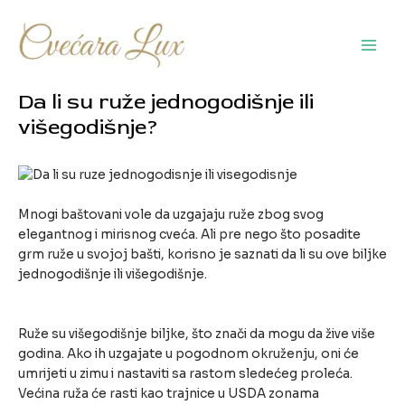
Pređi
na
sadržaj
Main
Men
Da li su ruže jednogodišnje ili
višegodišnje?
Mnogi baštovani vole da uzgajaju ruže zbog svog
elegantnog i mirisnog cveća. Ali pre nego što posadite
grm ruže u svojoj bašti, korisno je saznati da li su ove biljke
jednogodišnje ili višegodišnje.
Ruže su višegodišnje biljke, što znači da mogu da žive više
godina. Ako ih uzgajate u pogodnom okruženju, oni će
umrijeti u zimu i nastaviti sa rastom sledećeg proleća.
Većina ruža će rasti kao trajnice u USDA zonama