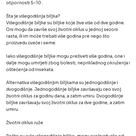
otpornosti 5–10 .
Šta je višegodišnja biljka?
Višegodišnje biljke su biljke koje žive više od dve godine.
Oni mogu da završe svoj životni ciklus u jednoj sezoni
rasta, ili im može trebati više godina pre nego što
proizvedu cveće i seme.
Iako višegodišnje biljke mogu preživeti više godina, one i
dalje mogu umrijeti zbog bolesti, neprikladnog okruženja i
oštećenja od insekata.
Alternativa višegodišnjim biljkama su jednogodišnje i
dvogodišnje. Jednogodišnje biljke završavaju ceo svoj
životni ciklus za godinu dana, a zatim umiru. Dvogodišnje
biljke završavaju svoj životni ciklus za dve godine, a zatim
umiru.
Životni ciklus ruže