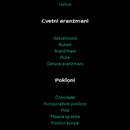
Uslovi
Cvetni aranžmani
Aktuelnosti
Buketi
Aranžmani
Ruže
Deluxe aranžmani
Pokloni
Čokolade
Korporativni pokloni
Piće
Plišane igračke
Poklon korpe