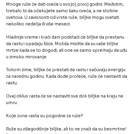
Mnoge ruže će dati cveće u svojoj prvoj godini. Međutim,
trebalo bi da očekujete samo šaku cveća, a ne stotine
cvetova. U zavisnosti od vrste ruže, biljke mogu cvetati
nekoliko nedelja ili više meseci.
Hladnije vreme i kraći dani podstaći će biljke da prestanu
da rastu i opadaju lišće. Možda mislite da su vaše biljke
mrtve kada se to dogodi, ali one se samo spremaju da uđu
u zimsko mirovanje.
Tokom zime, biljke će prestati da rastu i sačuvaju energiju
za narednu godinu. Kada dođe proleće, ruže će nastaviti da
rastu.
Ovaj ciklus rasta će se nastaviti sve dok biljke na kraju ne
umru.
Koje zone rasta su pogodne za ruže?
Ruže su višegodišnje biljke, ali to ne znači da su besmrtne!