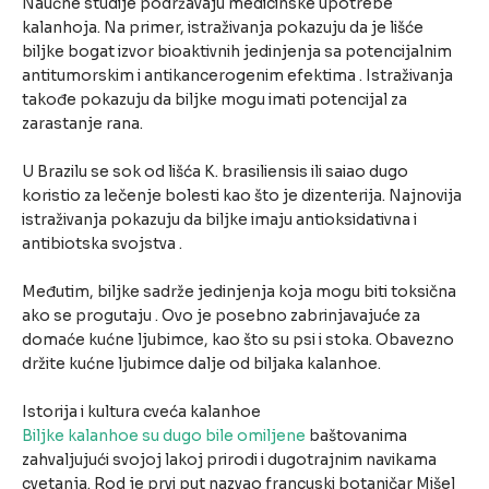
Naučne studije podržavaju medicinske upotrebe
kalanhoja. Na primer, istraživanja pokazuju da je lišće
biljke bogat izvor bioaktivnih jedinjenja sa potencijalnim
antitumorskim i antikancerogenim efektima . Istraživanja
takođe pokazuju da biljke mogu imati potencijal za
zarastanje rana.
U Brazilu se sok od lišća K. brasiliensis ili saiao dugo
koristio za lečenje bolesti kao što je dizenterija. Najnovija
istraživanja pokazuju da biljke imaju antioksidativna i
antibiotska svojstva .
Međutim, biljke sadrže jedinjenja koja mogu biti toksična
ako se progutaju . Ovo je posebno zabrinjavajuće za
domaće kućne ljubimce, kao što su psi i stoka. Obavezno
držite kućne ljubimce dalje od biljaka kalanhoe.
Istorija i kultura cveća kalanhoe
Biljke kalanhoe su dugo bile omiljene
baštovanima
zahvaljujući svojoj lakoj prirodi i dugotrajnim navikama
cvetanja. Rod je prvi put nazvao francuski botaničar Mišel