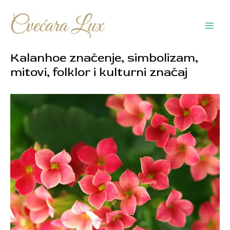
Pređi
na
sadržaj
Main
Men
Kalanhoe značenje, simbolizam,
mitovi, folklor i kulturni značaj