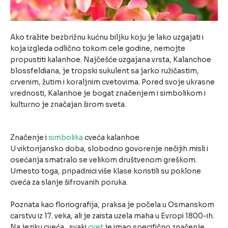
Ako tražite bezbrižnu kućnu biljku koju je lako uzgajati i
koja izgleda odlično tokom cele godine, nemojte
propustiti kalanhoe. Najčešće uzgajana vrsta, Kalanchoe
blossfeldiana, je tropski sukulent sa jarko ružičastim,
crvenim, žutim i koraljnim cvetovima. Pored svoje ukrasne
vrednosti, Kalanhoe je bogat značenjem i simbolikom i
kulturno je značajan širom sveta.
Značenje i
simbolika
cveća kalanhoe
U viktorijansko doba, slobodno govorenje nečijih misli i
osećanja smatralo se velikom društvenom greškom.
Umesto toga, pripadnici više klase koristili su poklone
cveća za slanje šifrovanih poruka.
Poznata kao floriografija, praksa je počela u Osmanskom
carstvu iz 17. veka, ali je zaista uzela maha u Evropi 1800-ih.
Na jeziku cveća , svaki
cvet
je imao specifično značenje.