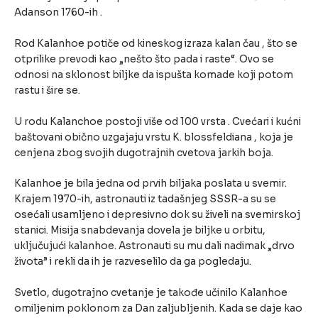
Adanson 1760-ih .
Rod Kalanhoe potiče od kineskog izraza kalan čau , što se
otprilike prevodi kao „nešto što pada i raste“. Ovo se
odnosi na sklonost biljke da ispušta komade koji potom
rastu i šire se.
U rodu Kalanchoe postoji više od 100 vrsta . Cvećari i kućni
baštovani obično uzgajaju vrstu K. blossfeldiana , koja je
cenjena zbog svojih dugotrajnih cvetova jarkih boja.
Kalanhoe je bila jedna od prvih biljaka poslata u svemir.
Krajem 1970-ih, astronauti iz tadašnjeg SSSR-a su se
osećali usamljeno i depresivno dok su živeli na svemirskoj
stanici. Misija snabdevanja dovela je biljke u orbitu,
uključujući kalanhoe. Astronauti su mu dali nadimak „drvo
života” i rekli da ih je razveselilo da ga pogledaju.
Svetlo, dugotrajno cvetanje je takođe učinilo Kalanhoe
omiljenim poklonom za Dan zaljubljenih. Kada se daje kao