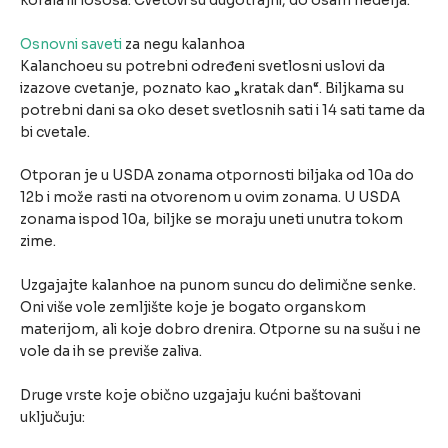
korala ili lososa. Cvetovi su dugotrajni, do osam nedelja.
Osnovni saveti
za negu kalanhoa
Kalanchoeu su potrebni određeni svetlosni uslovi da
izazove cvetanje, poznato kao „kratak dan“. Biljkama su
potrebni dani sa oko deset svetlosnih sati i 14 sati tame da
bi cvetale.
Otporan je u USDA zonama otpornosti biljaka od 10a do
12b i može rasti na otvorenom u ovim zonama. U USDA
zonama ispod 10a, biljke se moraju uneti unutra tokom
zime.
Uzgajajte kalanhoe na punom suncu do delimične senke.
Oni više vole zemljište koje je bogato organskom
materijom, ali koje dobro drenira. Otporne su na sušu i ne
vole da ih se previše zaliva.
Druge vrste koje obično uzgajaju kućni baštovani
uključuju: