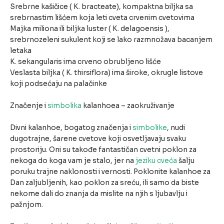
Srebrne kašičice ( K. bracteate), kompaktna biljka sa
srebrnastim lišćem koja leti cveta crvenim cvetovima
Majka miliona ili biljka luster ( K. delagoensis ),
srebrnozeleni sukulent koji se lako razmnožava bacanjem
letaka
K. sekangularis ima crveno obrubljeno lišće
Veslasta biljka ( K. thirsiflora) ima široke, okrugle listove
koji podsećaju na palačinke
Značenje i
simbolika
kalanhoea – zaokruživanje
Divni kalanhoe, bogatog značenja i
simbolike
, nudi
dugotrajne, šarene cvetove koji osvetljavaju svaku
prostoriju. Oni su takođe fantastičan cvetni poklon za
nekoga do koga vam je stalo, jer na
jeziku cveća
šalju
poruku trajne naklonosti i vernosti. Poklonite kalanhoe za
Dan zaljubljenih, kao poklon za sreću, ili samo da biste
nekome dali do znanja da mislite na njih s ljubavlju i
pažnjom.