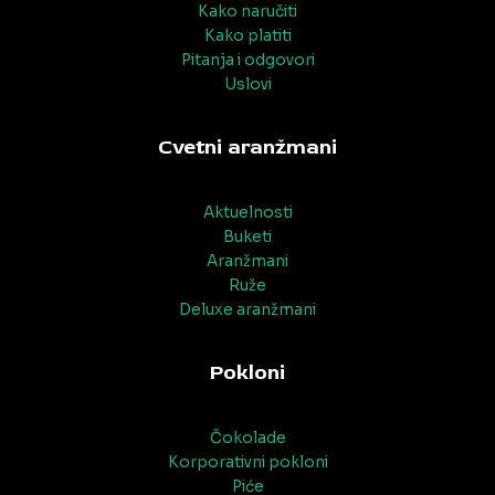
Kako naručiti
Kako platiti
Pitanja i odgovori
Uslovi
Cvetni aranžmani
Aktuelnosti
Buketi
Aranžmani
Ruže
Deluxe aranžmani
Pokloni
Čokolade
Korporativni pokloni
Piće