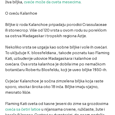
živa biljka,
cveće može da cveta mesecima
.
O cveću Kalanhoe
Biljke iz roda Kalanchoe pripadaju porodici Crassulaceae
ili stonecrop. Više od 120 vrsta u ovom rodu su poreklom
sa ostrva Madagaskar i tropskih regiona Azije.
Nekoliko vrsta se uzgaja kao sobne biljke i vole ih cvećari.
To uključuje K. blossfeldiana , takođe poznatu kao Flaming
Kati, uzbuđenje udovice Madagaskara i kalanhoe od
cvećara. Ova vrsta kalanhoa je dobila ime po nemačkom
botaničaru Robertu Blosfeldu, koji je uveo biljke 1930-ih.
Cvjećar Kalanchoe je sočna zimzelena biljka koja raste
sporo, visoka i široka oko 18 inča. Biljke imaju sjajno,
mesnato lišće.
Flaming Kati cveta od kasne jeseni do zime sa grozdovima
cveća sa četiri latice
u nijansama crvene, ružičaste, žute i