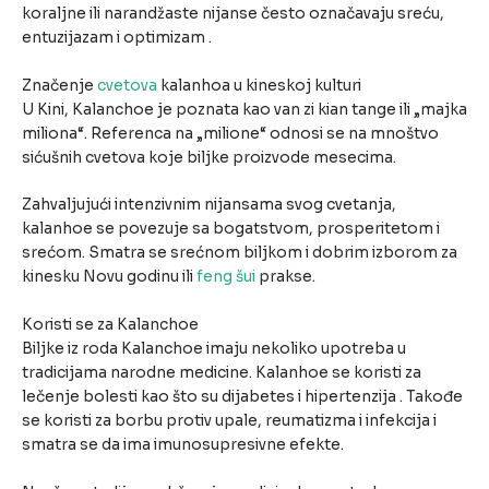
koraljne ili narandžaste nijanse često označavaju sreću,
entuzijazam i optimizam .
Značenje
cvetova
kalanhoa u kineskoj kulturi
U Kini, Kalanchoe je poznata kao van zi kian tange ili „majka
miliona“. Referenca na „milione“ odnosi se na mnoštvo
sićušnih cvetova koje biljke proizvode mesecima.
Zahvaljujući intenzivnim nijansama svog cvetanja,
kalanhoe se povezuje sa bogatstvom, prosperitetom i
srećom. Smatra se srećnom biljkom i dobrim izborom za
kinesku Novu godinu ili
feng šui
prakse.
Koristi se za Kalanchoe
Biljke iz roda Kalanchoe imaju nekoliko upotreba u
tradicijama narodne medicine. Kalanhoe se koristi za
lečenje bolesti kao što su dijabetes i hipertenzija . Takođe
se koristi za borbu protiv upale, reumatizma i infekcija i
smatra se da ima imunosupresivne efekte.