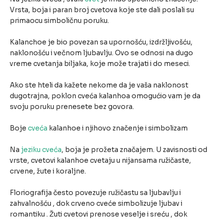
Vrsta, boja i paran broj cvetova koje ste dali poslali su
primaocu simboličnu poruku.
Kalanchoe je bio povezan sa upornošću, izdržljivošću,
naklonošću i večnom ljubavlju. Ovo se odnosi na dugo
vreme cvetanja biljaka, koje može trajati i do meseci.
Ako ste hteli da kažete nekome da je vaša naklonost
dugotrajna, poklon cveća kalanhoa omogućio vam je da
svoju poruku prenesete bez govora.
Boje
cveća
kalanhoe i njihovo značenje i simbolizam
Na
jeziku cveća
, boja je prožeta značajem. U zavisnosti od
vrste, cvetovi kalanhoe cvetaju u nijansama ružičaste,
crvene, žute i koraljne.
Floriografija često povezuje ružičastu sa ljubavlju i
zahvalnošću , dok crveno cveće simbolizuje ljubav i
romantiku . Žuti cvetovi prenose veselje i sreću , dok