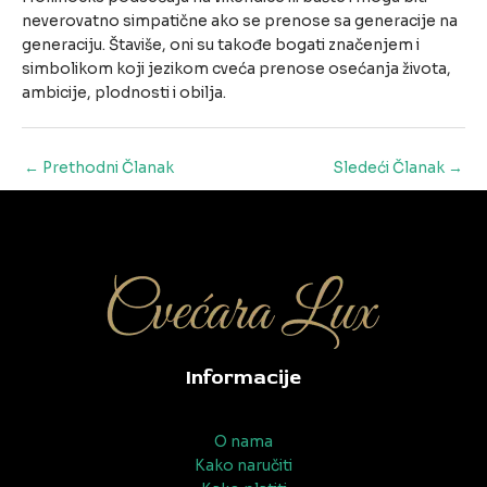
neverovatno simpatične ako se prenose sa generacije na
generaciju. Štaviše, oni su takođe bogati značenjem i
simbolikom koji jezikom cveća prenose osećanja života,
ambicije, plodnosti i obilja.
Post
←
Prethodni Članak
Sledeći Članak
→
navigation
Informacije
O nama
Kako naručiti