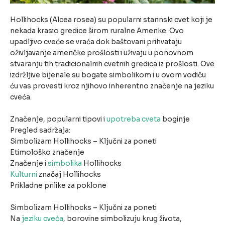
Hollihocks (Alcea rosea) su popularni starinski cvet koji je
nekada krasio gredice širom ruralne Amerike. Ovo
upadljivo cveće se vraća dok baštovani prihvataju
oživljavanje američke prošlosti i uživaju u ponovnom
stvaranju tih tradicionalnih cvetnih gredica iz prošlosti. Ove
izdržljive bijenale su bogate simbolikom i u ovom vodiču
ću vas provesti kroz njihovo inherentno značenje na jeziku
cveća.
Značenje, popularni tipovi i
upotreba cveta
boginje
Pregled sadržaja:
Simbolizam Hollihocks – Ključni za poneti
Etimološko značenje
Značenje i
simbolika
Hollihocks
Kulturni
značaj Hollihocks
Prikladne prilike za poklone
Simbolizam Hollihocks – Ključni za poneti
Na
jeziku cveća
, borovine simbolizuju krug života,