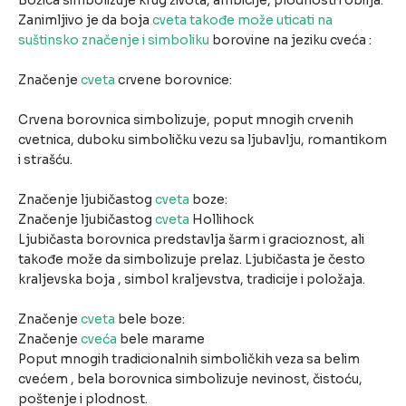
Božica simbolizuje krug života, ambicije, plodnosti i obilja.
Zanimljivo je da boja
cveta takođe može uticati na
suštinsko značenje i simboliku
borovine na jeziku cveća :
Značenje
cveta
crvene borovnice:
Crvena borovnica simbolizuje, poput mnogih crvenih
cvetnica, duboku simboličku vezu sa ljubavlju, romantikom
i strašću.
Značenje ljubičastog
cveta
boze:
Značenje ljubičastog
cveta
Hollihock
Ljubičasta borovnica predstavlja šarm i gracioznost, ali
takođe može da simbolizuje prelaz. Ljubičasta je često
kraljevska boja , simbol kraljevstva, tradicije i položaja.
Značenje
cveta
bele boze:
Značenje
cveća
bele marame
Poput mnogih tradicionalnih simboličkih veza sa belim
cvećem , bela borovnica simbolizuje nevinost, čistoću,
poštenje i plodnost.