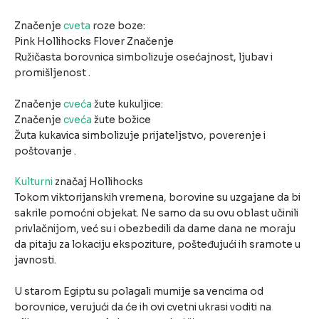
Značenje
cveta
roze boze:
Pink Hollihocks Flover Značenje
Ružičasta borovnica simbolizuje osećajnost, ljubav i
promišljenost .
Značenje
cveća
žute kukuljice:
Značenje
cveća
žute božice
Žuta kukavica simbolizuje prijateljstvo, poverenje i
poštovanje .
Kulturni
značaj Hollihocks
Tokom viktorijanskih vremena, borovine su uzgajane da bi
sakrile pomoćni objekat. Ne samo da su ovu oblast učinili
privlačnijom, već su i obezbedili da dame dana ne moraju
da pitaju za lokaciju ekspoziture, pošteđujući ih sramote u
javnosti.
U starom Egiptu su polagali mumije sa vencima od
borovnice, verujući da će ih ovi cvetni ukrasi voditi na