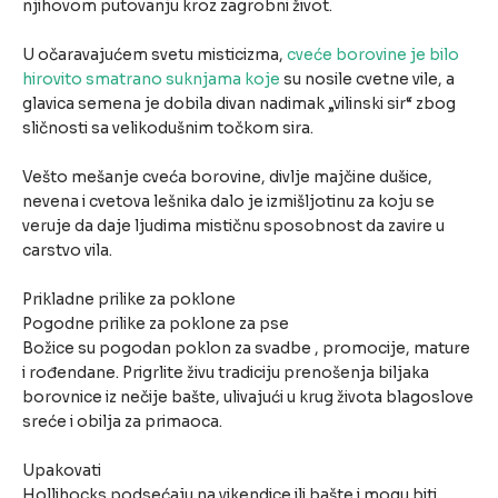
njihovom putovanju kroz zagrobni život.
U očaravajućem svetu misticizma,
cveće borovine je bilo
hirovito smatrano suknjama koje
su nosile cvetne vile, a
glavica semena je dobila divan nadimak „vilinski sir“ zbog
sličnosti sa velikodušnim točkom sira.
Vešto mešanje cveća borovine, divlje majčine dušice,
nevena i cvetova lešnika dalo je izmišljotinu za koju se
veruje da daje ljudima mističnu sposobnost da zavire u
carstvo vila.
Prikladne prilike za poklone
Pogodne prilike za poklone za pse
Božice su pogodan poklon za svadbe , promocije, mature
i rođendane. Prigrlite živu tradiciju prenošenja biljaka
borovnice iz nečije bašte, ulivajući u krug života blagoslove
sreće i obilja za primaoca.
Upakovati
Hollihocks podsećaju na vikendice ili bašte i mogu biti