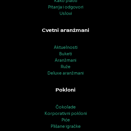
Kako platiti
Pitanja i odgovori
Uslovi
Cvetni aranžmani
Aktuelnosti
Buketi
Aranžmani
Ruže
Deluxe aranžmani
Pokloni
Čokolade
Korporativni pokloni
Piće
Plišane igračke