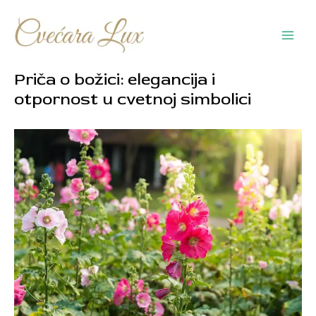
Pređi
na
sadržaj
Main
Men
Priča o božici: elegancija i
otpornost u cvetnoj simbolici