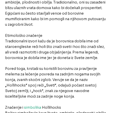
ambicije, plodnosti i obilja. Tradicionalno, oni su zasađeni
blizu ulaznih vrata domova kako bi dočekali prosperitet.
Egipćani su često stavljali vence od borovine
mumificiranim kako bi im pomogli na njihovom putovanju
u zagrobni život.
Etimološko značenje
Tradicionalni izvori kažu da je borovnica dobila ime od
staroengleske reči holi što znači sveti i hoc što znači slez,
ali vredi razmotriti i druga objašnjenja. Prema legendi,
borovnica je dobila ime jer je doneta iz Svete zemlje.
Pored toga, krstaši su koristili borovinu za pravljenje
melema za lečenje povreda na zadnjim nogama svojih
konja, zvanih skočni zglob. Veruje se da je naziv
„Hollihocks“ spoj reči „Sveti“, odajući počast svetoj
Svetoj zemlji, i „hock“, znak za njegove navodne
isceliteljske moći za zadnje noge konja.
Značenje i
simbolika
Hollihocks