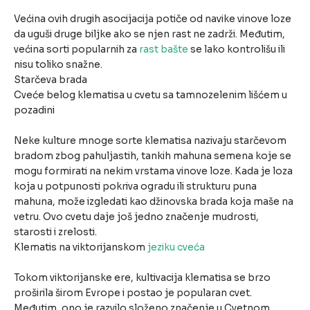
Većina ovih drugih asocijacija potiče od navike vinove loze
da uguši druge biljke ako se njen rast ne zadrži. Međutim,
većina sorti popularnih za
rast bašte
se lako kontrolišu ili
nisu toliko snažne.
Starčeva brada
Cveće belog klematisa u cvetu sa tamnozelenim lišćem u
pozadini
Neke kulture mnoge sorte klematisa nazivaju starčevom
bradom zbog pahuljastih, tankih mahuna semena koje se
mogu formirati na nekim vrstama vinove loze. Kada je loza
koja u potpunosti pokriva ogradu ili strukturu puna
mahuna, može izgledati kao džinovska brada koja maše na
vetru. Ovo cvetu daje još jedno značenje mudrosti,
starosti i zrelosti.
Klematis na viktorijanskom
jeziku cveća
Tokom viktorijanske ere, kultivacija klematisa se brzo
proširila širom Evrope i postao je popularan cvet.
Međutim, ono je razvilo složeno značenje u Cvetnom