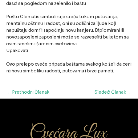
dasci sa pogledom na zelenilo i baštu
Pošto Clematis simbolizuje sreću tokom putovanja,
mentalnu oštrinu i radost, oni su odlični za ljude koji
napuštaju dom ili započinju novu karijeru. Diplomirani ili
novozaposleni zaposleni može se razveseliti buketom sa
ovim smelim i šarenim cvetovima.
Upakovati
Ovo prelepo cveće pripada baštama svakog ko želi da ceni
njihovu simboliku radosti, putovanja i brze pameti.
Post
←
Prethodni Članak
Sledeći Članak
→
navigation