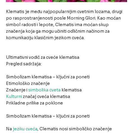
Klematis je među najpopularnijim cvetnim lozama, drugi
po rasprostranjenosti posle Morning Glori. Kao moćan
simbol radosti i lepote, Clematis ima moćan skup
značenja koja ga mogu učiniti odličnim načinom za
komunikaciju klasičnim jezikom cveća.
Ultimativni vodič za cveće klematisa
Pregled sadržaja:
Simbolizam klematisa – ključni za poneti
Etimološko značenje
Značenje i
simbolika cveta
klematisa
Kulturni
značaj cveća klematisa
Prikladne prilike za poklone
Simbolizam klematisa – ključni za poneti
Na
jeziku cveća
, Clematis nosi simboličko značenje