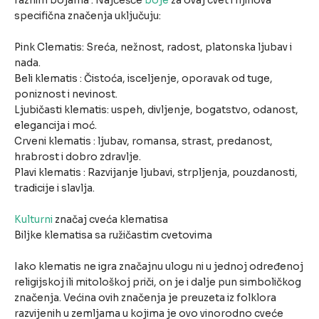
raznim bojama . Najčešće
boje
za ovaj cvet i njihova
specifična značenja uključuju:
Pink Clematis: Sreća, nežnost, radost, platonska ljubav i
nada.
Beli klematis : Čistoća, isceljenje, oporavak od tuge,
poniznost i nevinost.
Ljubičasti klematis: uspeh, divljenje, bogatstvo, odanost,
elegancija i moć.
Crveni klematis : ljubav, romansa, strast, predanost,
hrabrost i dobro zdravlje.
Plavi klematis : Razvijanje ljubavi, strpljenja, pouzdanosti,
tradicije i slavlja.
Kulturni
značaj cveća klematisa
Biljke klematisa sa ružičastim cvetovima
Iako klematis ne igra značajnu ulogu ni u jednoj određenoj
religijskoj ili mitološkoj priči, on je i dalje pun simboličkog
značenja. Većina ovih značenja je preuzeta iz folklora
razvijenih u zemljama u kojima je ovo vinorodno cveće