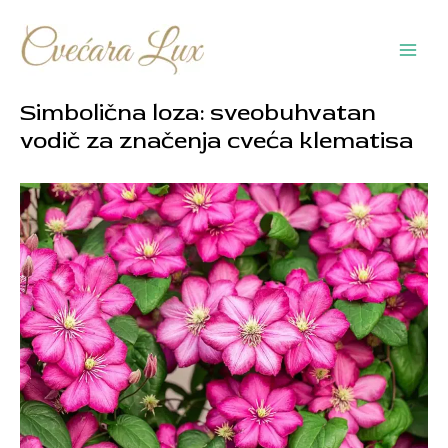
Pređi
na
sadržaj
Main
Men
Simbolična loza: sveobuhvatan
vodič za značenja cveća klematisa