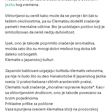
jeziku
tog vremena .
Viktorijanci su cenili kako može da se penje i širi čak iu
teškim okolnostima, pa su Clematisu dodelili značenje
pameti i mentalne oštrine. Bio je uobičajen poklon koji je
simbolizovao da ceniš nečiju duhovitost.
Ipak, ono je takođe poprimilo značenje siromaštva,
možda zato što su mnogi dobri mislioci tog doba bili
daleko od bogatih.
Klematis u japanskoj kulturi
Japanski baštovani uzgajaju i kultivišu klematis vekovima,
pa nije ni čudo što su deo Hanakotobe ili japanskog jezika
cveća. U praksi ikebana i sličnih aranžerskih praksi,
Clematis nudi značenje „moralne i ispravne lepote“. Kao i
sa viktorijanskim društvom, ono je takođe povezano sa
brzim pojedincima.
Prikladne prilike za poklone
Vaza ispunjena cvećem klematisa stoji na prozorskoj