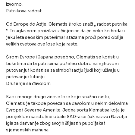
izvorno.
Putnikova radost
Od Evrope do Azije, Clematis široko znači „ radost putnika
“. To uglavnom proizilazi iz činjenice da će neko ko hoda u
jeku leta seoskim putevima i stazama proći pored obilja
velikih cvetova ove loze koja raste.
Širom Evrope i Japana posebno, Clematis se koristi u
buketima da bi putnicima poželeo dobro na njihovom
putovanju i koristi se za simbolizaciju ljudi koji uživaju u
putovanju i lutanju.
Druženje sa đavolom
Kao i mnoge druge vinove loze koje snažno rastu,
Clematis je takođe povezan sa đavolom u nekim delovima
Evrope i Severne Amerike. Jedna sorta klematisa koja je
porijeklom sa istočne obale SAD-a se čak naziva i Đavolja
igla za darivanje zbog svojih šiljastih pupoljaka i
sjemenskih mahuna.