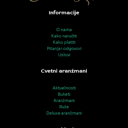
Informacije
O nama
Kako naručiti
Kako platiti
Pitanja i odgovori
Uslovi
Cvetni aranžmani
Aktuelnosti
Buketi
Aranžmani
Ruže
Deluxe aranžmani