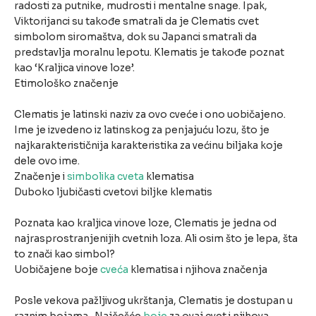
radosti za putnike, mudrosti i mentalne snage. Ipak,
Viktorijanci su takođe smatrali da je Clematis cvet
simbolom siromaštva, dok su Japanci smatrali da
predstavlja moralnu lepotu. Klematis je takođe poznat
kao ‘Kraljica vinove loze’.
Etimološko značenje
Clematis je latinski naziv za ovo cveće i ono uobičajeno.
Ime je izvedeno iz latinskog za penjajuću lozu, što je
najkarakterističnija karakteristika za većinu biljaka koje
dele ovo ime.
Značenje i
simbolika cveta
klematisa
Duboko ljubičasti cvetovi biljke klematis
Poznata kao kraljica vinove loze, Clematis je jedna od
najrasprostranjenijih cvetnih loza. Ali osim što je lepa, šta
to znači kao simbol?
Uobičajene boje
cveća
klematisa i njihova značenja
Posle vekova pažljivog ukrštanja, Clematis je dostupan u