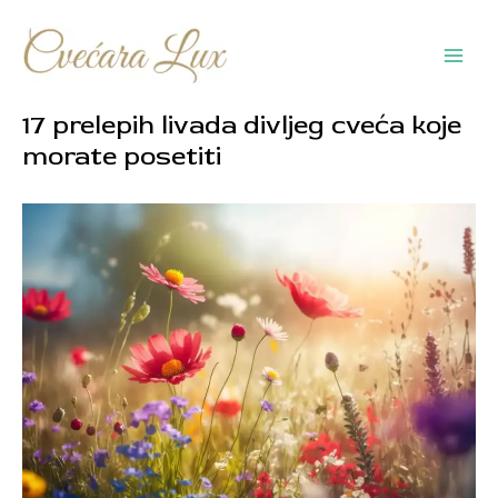
Pređi
na
sadržaj
Main
Men
17 prelepih livada divljeg cveća koje
morate posetiti