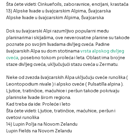
Šta ćete videti: Cinkuefoils, zaboravnice, encijani, krastača
13) Alpske livade u švajcarskim Alpima, Švajcarska
Alpske livade u švajcarskim Alpima, Švajcarska
Dok su švajcarski Alpi razumljivo popularni među
planinarima i skijašima, ove neverovatne planine su takođe
poznate po svojim livadama divljeg cveća. Padine
švajcarskih Alpa su dom stotinama
vrsta alpskog divljeg
cveća
, posebno tokom proleća i leta. Oblast ima brojne
staze divljeg cveća, uključujući stazu cveća u Zermatu.
Neke od zvezda švajcarskih Alpa uključuju cveće runolika (
Leontopodium nivale ) i alpsko cveće ( Pulsatilla alpina ).
Ljutice, tratinčice, maćuhice i peršun takođe pokrivaju
planinske livade širom regiona.
Kad treba da ide: Proleće i leto
Šta ćete videti: Ljutice, tratinčice, maćuhice, peršun i
cvetovi runolika
14) Lupin Polja na Novom Zelandu
Lupin Fields na Novom Zelandu