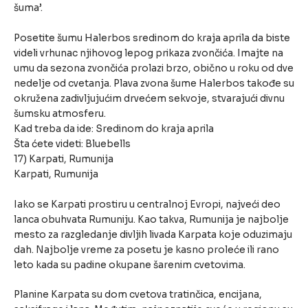
šuma’.
Posetite šumu Halerbos sredinom do kraja aprila da biste
videli vrhunac njihovog lepog prikaza zvončića. Imajte na
umu da sezona zvončića prolazi brzo, obično u roku od dve
nedelje od cvetanja. Plava zvona šume Halerbos takođe su
okružena zadivljujućim drvećem sekvoje, stvarajući divnu
šumsku atmosferu.
Kad treba da ide: Sredinom do kraja aprila
Šta ćete videti: Bluebells
17) Karpati, Rumunija
Karpati, Rumunija
Iako se Karpati prostiru u centralnoj Evropi, najveći deo
lanca obuhvata Rumuniju. Kao takva, Rumunija je najbolje
mesto za razgledanje divljih livada Karpata koje oduzimaju
dah. Najbolje vreme za posetu je kasno proleće ili rano
leto kada su padine okupane šarenim cvetovima.
Planine Karpata su dom cvetova tratinčica, encijana,