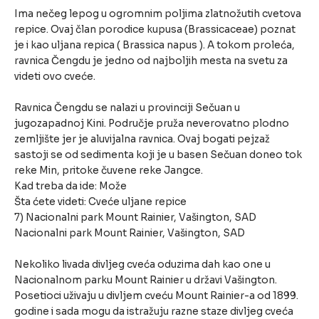
Ima nečeg lepog u ogromnim poljima zlatnožutih cvetova
repice. Ovaj član porodice kupusa (Brassicaceae) poznat
je i kao uljana repica ( Brassica napus ). A tokom proleća,
ravnica Čengdu je jedno od najboljih mesta na svetu za
videti ovo cveće.
Ravnica Čengdu se nalazi u provinciji Sečuan u
jugozapadnoj Kini. Područje pruža neverovatno plodno
zemljište jer je aluvijalna ravnica. Ovaj bogati pejzaž
sastoji se od sedimenta koji je u basen Sečuan doneo tok
reke Min, pritoke čuvene reke Jangce.
Kad treba da ide: Može
Šta ćete videti: Cveće uljane repice
7) Nacionalni park Mount Rainier, Vašington, SAD
Nacionalni park Mount Rainier, Vašington, SAD
Nekoliko livada divljeg cveća oduzima dah kao one u
Nacionalnom parku Mount Rainier u državi Vašington.
Posetioci uživaju u divljem cveću Mount Rainier-a od 1899.
godine i sada mogu da istražuju razne staze divljeg cveća