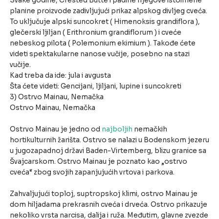
Svake godine, Crested Butte i padine njegove istoimene
planine proizvode zadivljujući prikaz alpskog divljeg cveća.
To uključuje alpski suncokret ( Himenoksis grandiflora ),
glečerski ljiljan ( Erithronium grandiflorum ) i cveće
nebeskog pilota ( Polemonium ekimium ). Takođe ćete
videti spektakularne nanose vučije, posebno na stazi
vučije.
Kad treba da ide: jula i avgusta
Šta ćete videti: Gencijani, ljiljani, lupine i suncokreti
3) Ostrvo Mainau, Nemačka
Ostrvo Mainau, Nemačka
Ostrvo Mainau je jedno od
najboljih
nemačkih
hortikulturnih žarišta. Ostrvo se nalazi u Bodenskom jezeru
u jugozapadnoj državi Baden-Virtemberg, blizu granice sa
Švajcarskom. Ostrvo Mainau je poznato kao „ostrvo
cveća“ zbog svojih zapanjujućih vrtova i parkova.
Zahvaljujući toploj, suptropskoj klimi, ostrvo Mainau je
dom hiljadama prekrasnih cveća i drveća. Ostrvo prikazuje
nekoliko vrsta narcisa, dalija i ruža. Međutim, glavne zvezde