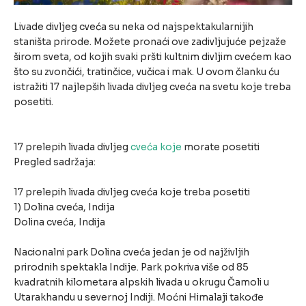
Livade divljeg cveća su neka od najspektakularnijih
staništa prirode. Možete pronaći ove zadivljujuće pejzaže
širom sveta, od kojih svaki pršti kultnim divljim cvećem kao
što su zvončići, tratinčice, vučica i mak. U ovom članku ću
istražiti 17 najlepših livada divljeg cveća na svetu koje treba
posetiti.
17 prelepih livada divljeg
cveća koje
morate posetiti
Pregled sadržaja:
17 prelepih livada divljeg cveća koje treba posetiti
1) Dolina cveća, Indija
Dolina cveća, Indija
Nacionalni park Dolina cveća jedan je od najživljih
prirodnih spektakla Indije. Park pokriva više od 85
kvadratnih kilometara alpskih livada u okrugu Čamoli u
Utarakhandu u severnoj Indiji. Moćni Himalaji takođe