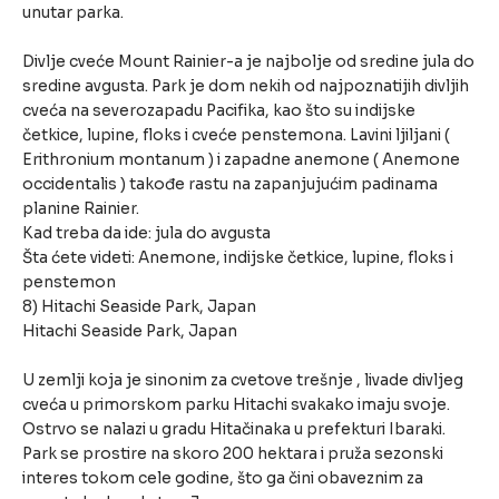
unutar parka.
Divlje cveće Mount Rainier-a je najbolje od sredine jula do
sredine avgusta. Park je dom nekih od najpoznatijih divljih
cveća na severozapadu Pacifika, kao što su indijske
četkice, lupine, floks i cveće penstemona. Lavini ljiljani (
Erithronium montanum ) i zapadne anemone ( Anemone
occidentalis ) takođe rastu na zapanjujućim padinama
planine Rainier.
Kad treba da ide: jula do avgusta
Šta ćete videti: Anemone, indijske četkice, lupine, floks i
penstemon
8) Hitachi Seaside Park, Japan
Hitachi Seaside Park, Japan
U zemlji koja je sinonim za cvetove trešnje , livade divljeg
cveća u primorskom parku Hitachi svakako imaju svoje.
Ostrvo se nalazi u gradu Hitačinaka u prefekturi Ibaraki.
Park se prostire na skoro 200 hektara i pruža sezonski
interes tokom cele godine, što ga čini obaveznim za