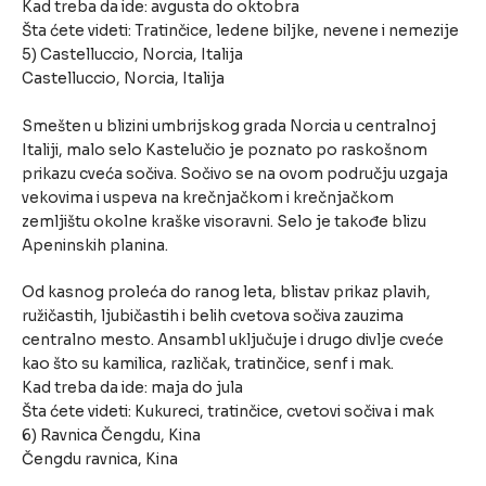
Kad treba da ide: avgusta do oktobra
Šta ćete videti: Tratinčice, ledene biljke, nevene i nemezije
5) Castelluccio, Norcia, Italija
Castelluccio, Norcia, Italija
Smešten u blizini umbrijskog grada Norcia u centralnoj
Italiji, malo selo Kastelučio je poznato po raskošnom
prikazu cveća sočiva. Sočivo se na ovom području uzgaja
vekovima i uspeva na krečnjačkom i krečnjačkom
zemljištu okolne kraške visoravni. Selo je takođe blizu
Apeninskih planina.
Od kasnog proleća do ranog leta, blistav prikaz plavih,
ružičastih, ljubičastih i belih cvetova sočiva zauzima
centralno mesto. Ansambl uključuje i drugo divlje cveće
kao što su kamilica, različak, tratinčice, senf i mak.
Kad treba da ide: maja do jula
Šta ćete videti: Kukureci, tratinčice, cvetovi sočiva i mak
6) Ravnica Čengdu, Kina
Čengdu ravnica, Kina