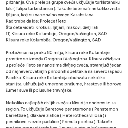
priznanja. Ova prelepa grupa cveća uključuje turkistansku
lalu ( Tulipa turkestanica ). Takođe ćete naći nekoliko vrsta
ljiljana, koji su nacionalno cveće Kazahstana.
Kad treba da ide: Proleće i leto
Šta ćete videti: Krokusi, ljiljani, makovi, divlji lali
11) Klisura reke Kolumbije, Oregon/Vašington, SAD
Klisura reke Kolumbija, Oregon/Vašington, SAD
Proteže se na preko 80 milja, klisura reke Kolumbije
prostire se između Oregona i Vašingtona. Klisura oživljava
u proleće i leto sa nanosima divljeg cveća, stvarajući jedan
od najneverovatnijih prirodnih spektakla na severozapadu
Pacifika. Klisura reke Kolumbija obuhvata nekoliko
staništa, uključujući umerene prašume, hrastove ili borove
šume i suve ili polusuhe travnjake.
Nekoliko najlepših divljih cveća u klisuri je endemsko za
region. To uključuje Baretove penstemone ( Penstemon
barrettiae ), dlakave zlatice ( Heterotheca villosa ) i
pesnikove zvezde padalice ( Primula poetica ). Takođe