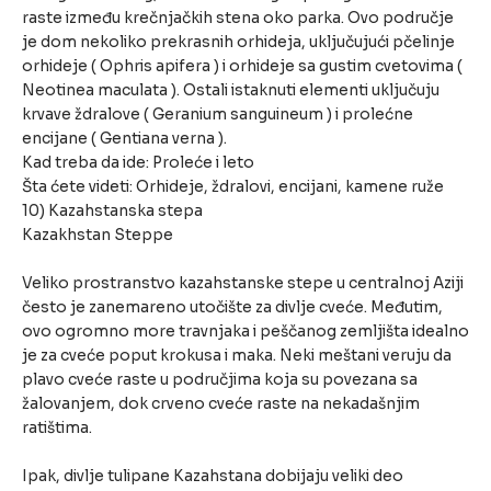
raste između krečnjačkih stena oko parka. Ovo područje
je dom nekoliko prekrasnih orhideja, uključujući pčelinje
orhideje ( Ophris apifera ) i orhideje sa gustim cvetovima (
Neotinea maculata ). Ostali istaknuti elementi uključuju
krvave ždralove ( Geranium sanguineum ) i prolećne
encijane ( Gentiana verna ).
Kad treba da ide: Proleće i leto
Šta ćete videti: Orhideje, ždralovi, encijani, kamene ruže
10) Kazahstanska stepa
Kazakhstan Steppe
Veliko prostranstvo kazahstanske stepe u centralnoj Aziji
često je zanemareno utočište za divlje cveće. Međutim,
ovo ogromno more travnjaka i peščanog zemljišta idealno
je za cveće poput krokusa i maka. Neki meštani veruju da
plavo cveće raste u područjima koja su povezana sa
žalovanjem, dok crveno cveće raste na nekadašnjim
ratištima.
Ipak, divlje tulipane Kazahstana dobijaju veliki deo