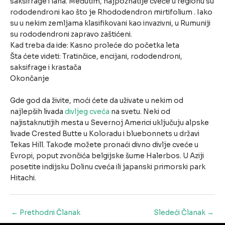
saksifrage i lana. Međutim, najpoznatije cveće u regionu su
rododendroni kao što je Rhododendron mirtifolium . Iako
su u nekim zemljama klasifikovani kao invazivni, u Rumuniji
su rododendroni zapravo zaštićeni.
Kad treba da ide: Kasno proleće do početka leta
Šta ćete videti: Tratinčice, encijani, rododendroni,
saksifrage i krastača
Okončanje
Gde god da živite, moći ćete da uživate u nekim od
najlepših livada
divljeg cveća
na svetu. Neki od
najistaknutijih mesta u Severnoj Americi uključuju alpske
livade Crested Butte u Koloradu i bluebonnets u državi
Tekas Hill. Takođe možete pronaći divno divlje cveće u
Evropi, poput zvončića belgijske šume Halerbos. U Aziji
posetite indijsku Dolinu cveća ili japanski primorski park
Hitachi.
Post
←
Prethodni Članak
Sledeći Članak
→
navigation