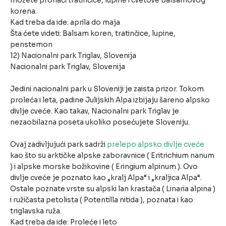
možete pronaći tratinčice, lupine i cvetove balsamovog
korena.
Kad treba da ide: aprila do maja
Šta ćete videti: Balsam koren, tratinčice, lupine,
penstemon
12) Nacionalni park Triglav, Slovenija
Nacionalni park Triglav, Slovenija
Jedini nacionalni park u Sloveniji je zaista prizor. Tokom
proleća i leta, padine Julijskih Alpa izbijaju šareno alpsko
divlje cveće. Kao takav, Nacionalni park Triglav je
nezaobilazna poseta ukoliko posećujete Sloveniju.
Ovaj zadivljujući park sadrži
prelepo alpsko divlje cveće
kao što su arktičke alpske zaboravnice ( Eritrichium nanum
) i alpske morske božikovine ( Eringium alpinum ). Ovo
divlje cveće je poznato kao „kralj Alpa“ i „kraljica Alpa“.
Ostale poznate vrste su alpski lan krastača ( Linaria alpina )
i ružičasta petolista ( Potentilla nitida ), poznata i kao
triglavska ruža.
Kad treba da ide: Proleće i leto