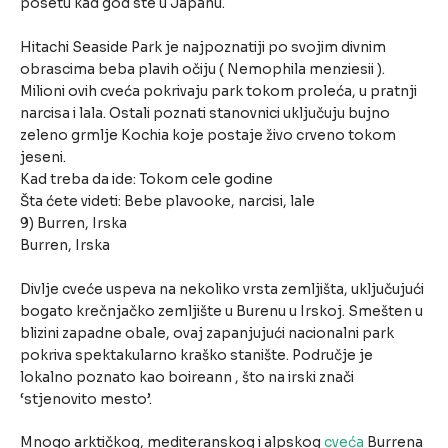
posetu kad god ste u Japanu.
Hitachi Seaside Park je najpoznatiji po svojim divnim
obrascima beba plavih očiju ( Nemophila menziesii ).
Milioni ovih cveća pokrivaju park tokom proleća, u pratnji
narcisa i lala. Ostali poznati stanovnici uključuju bujno
zeleno grmlje Kochia koje postaje živo crveno tokom
jeseni.
Kad treba da ide: Tokom cele godine
Šta ćete videti: Bebe plavooke, narcisi, lale
9) Burren, Irska
Burren, Irska
Divlje cveće uspeva na nekoliko vrsta zemljišta, uključujući
bogato krečnjačko zemljište u Burenu u Irskoj. Smešten u
blizini zapadne obale, ovaj zapanjujući nacionalni park
pokriva spektakularno kraško stanište. Područje je
lokalno poznato kao boireann , što na irski znači
‘stjenovito mesto’.
Mnogo arktičkog, mediteranskog i alpskog
cveća
Burrena