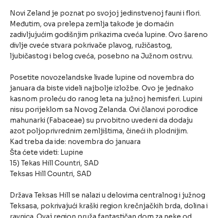
Novi Zeland je poznat po svojoj jedinstvenoj fauni i flori.
Međutim, ova prelepa zemlja takođe je domaćin
zadivljujućim godišnjim prikazima cveća lupine. Ovo šareno
divlje cveće stvara pokrivače plavog, ružičastog,
ljubičastog i belog cveća, posebno na Južnom ostrvu.
Posetite novozelandske livade lupine od novembra do
januara da biste videli najbolje izložbe. Ovo je jednako
kasnom proleću do ranog leta na južnoj hemisferi. Lupini
nisu porijeklom sa Novog Zelanda. Ovi članovi porodice
mahunarki (Fabaceae) su prvobitno uvedeni da dodaju
azot poljoprivrednim zemljištima, čineći ih plodnijim.
Kad treba da ide: novembra do januara
Šta ćete videti: Lupine
15) Tekas Hill Countri, SAD
Teksas Hill Countri, SAD
Država Teksas Hill se nalazi u delovima centralnog i južnog
Teksasa, pokrivajući kraški region krečnjačkih brda, dolina i
ravnica. Ovaj region pruža fantastičan dom za neke od