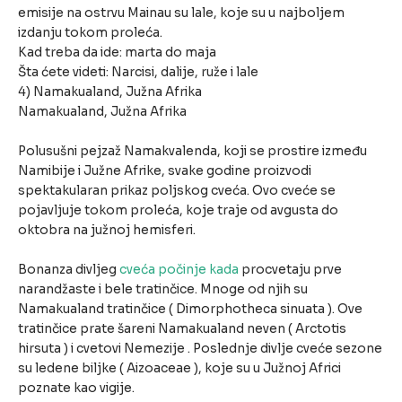
emisije na ostrvu Mainau su lale, koje su u najboljem
izdanju tokom proleća.
Kad treba da ide: marta do maja
Šta ćete videti: Narcisi, dalije, ruže i lale
4) Namakualand, Južna Afrika
Namakualand, Južna Afrika
Polusušni pejzaž Namakvalenda, koji se prostire između
Namibije i Južne Afrike, svake godine proizvodi
spektakularan prikaz poljskog cveća. Ovo cveće se
pojavljuje tokom proleća, koje traje od avgusta do
oktobra na južnoj hemisferi.
Bonanza divljeg
cveća počinje kada
procvetaju prve
narandžaste i bele tratinčice. Mnoge od njih su
Namakualand tratinčice ( Dimorphotheca sinuata ). Ove
tratinčice prate šareni Namakualand neven ( Arctotis
hirsuta ) i cvetovi Nemezije . Poslednje divlje cveće sezone
su ledene biljke ( Aizoaceae ), koje su u Južnoj Africi
poznate kao vigije.