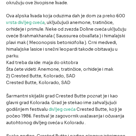
okružuju ove živopisne livade.
Ova alpska livada koja oduzima dah je dom za preko 600
vrsta divljeg cveća
, uključujući anemone, tratinčice,
orhideje i primule. Neke od zvezda Doline cveća uključuju
cveće Brahmakhanala ( Saussurea obvallata ) i himalajski
plavi mak ( Meconopsis betonicifolia ). Crni medvedi,
himalajske lasice i snežni leopardi takođe obitavaju u
parku.
Kad treba da ide: maja do oktobra
Šta ćete videti: Anemone, tratinčice, orhideje i mak
2) Crested Butte, Kolorado, SAD
Crested Butte, Kolorado, SAD
Šarmantni skijaški grad Crested Butte poznat je i kao
glavni grad Kolorada. Grad je stekao ime zahvaljujući
godišnjem festivalu
divljeg cveća
Crested Butte, koji je
počeo 1986. Festival je zagovornik uvažavanja i očuvanja
autohtonog divljeg cveća u Koloradu .