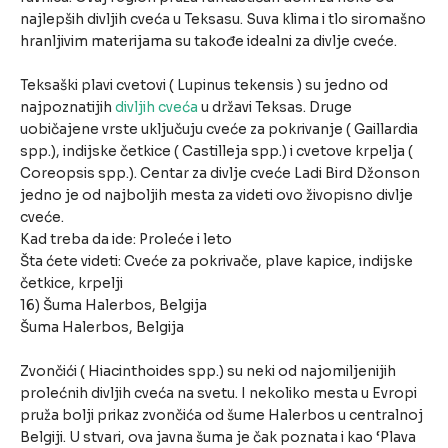
najlepših divljih cveća u Teksasu. Suva klima i tlo siromašno
hranljivim materijama su takođe idealni za divlje cveće.
Teksaški plavi cvetovi ( Lupinus tekensis ) su jedno od
najpoznatijih
divljih cveća
u državi Teksas. Druge
uobičajene vrste uključuju cveće za pokrivanje ( Gaillardia
spp.), indijske četkice ( Castilleja spp.) i cvetove krpelja (
Coreopsis spp.). Centar za divlje cveće Ladi Bird Džonson
jedno je od najboljih mesta za videti ovo živopisno divlje
cveće.
Kad treba da ide: Proleće i leto
Šta ćete videti: Cveće za pokrivače, plave kapice, indijske
četkice, krpelji
16) Šuma Halerbos, Belgija
Šuma Halerbos, Belgija
Zvončići ( Hiacinthoides spp.) su neki od najomiljenijih
prolećnih divljih cveća na svetu. I nekoliko mesta u Evropi
pruža bolji prikaz zvončića od šume Halerbos u centralnoj
Belgiji. U stvari, ova javna šuma je čak poznata i kao ‘Plava