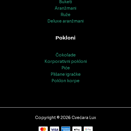
Buketi
Aranžmani
Ruže
Deluxe aranžmani
Pokloni
Čokolade
Korporativni pokloni
Piće
Plišane igračke
Poklon korpe
Copyright © 2026 Cvećara Lux