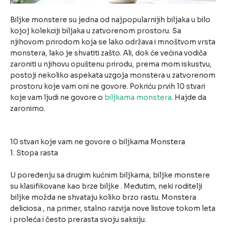
Biljke monstere su jedna od najpopularnijih biljaka u bilo
kojoj kolekciji biljaka u zatvorenom prostoru. Sa
njihovom prirodom koja se lako održava i mnoštvom vrsta
monstera, lako je shvatiti zašto. Ali, dok će većina vodiča
zaroniti u njihovu opuštenu prirodu, prema mom iskustvu,
postoji nekoliko aspekata uzgoja monstera u zatvorenom
prostoru koje vam oni ne govore. Pokriću prvih 10 stvari
koje vam ljudi ne govore o
biljkama monstera
. Hajde da
zaronimo.
10 stvari koje vam ne govore o biljkama Monstera
1. Stopa rasta
U poređenju sa drugim kućnim biljkama, biljke monstere
su klasifikovane kao brze biljke . Međutim, neki roditelji
biljke možda ne shvataju koliko brzo rastu. Monstera
deliciosa , na primer, stalno razvija nove listove tokom leta
i proleća i često prerasta svoju saksiju.