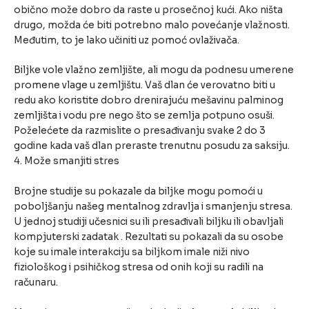
obično može dobro da raste u prosečnoj kući. Ako ništa
drugo, možda će biti potrebno malo povećanje vlažnosti.
Međutim, to je lako učiniti uz pomoć ovlaživača.
Biljke vole vlažno zemljište, ali mogu da podnesu umerene
promene vlage u zemljištu. Vaš dlan će verovatno biti u
redu ako koristite dobro drenirajuću mešavinu palminog
zemljišta i vodu pre nego što se zemlja potpuno osuši.
Poželećete da razmislite o presađivanju svake 2 do 3
godine kada vaš dlan preraste trenutnu posudu za saksiju.
4. Može smanjiti stres
Brojne studije su pokazale da biljke mogu pomoći u
poboljšanju našeg mentalnog zdravlja i smanjenju stresa.
U jednoj studiji učesnici su ili presađivali biljku ili obavljali
kompjuterski zadatak . Rezultati su pokazali da su osobe
koje su imale interakciju sa biljkom imale niži nivo
fiziološkog i psihičkog stresa od onih koji su radili na
računaru.