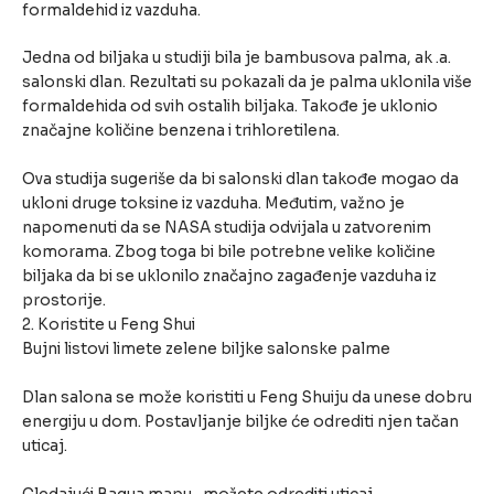
formaldehid iz vazduha.
Jedna od biljaka u studiji bila je bambusova palma, ak .a.
salonski dlan. Rezultati su pokazali da je palma uklonila više
formaldehida od svih ostalih biljaka. Takođe je uklonio
značajne količine benzena i trihloretilena.
Ova studija sugeriše da bi salonski dlan takođe mogao da
ukloni druge toksine iz vazduha. Međutim, važno je
napomenuti da se NASA studija odvijala u zatvorenim
komorama. Zbog toga bi bile potrebne velike količine
biljaka da bi se uklonilo značajno zagađenje vazduha iz
prostorije.
2. Koristite u Feng Shui
Bujni listovi limete zelene biljke salonske palme
Dlan salona se može koristiti u Feng Shuiju da unese dobru
energiju u dom. Postavljanje biljke će odrediti njen tačan
uticaj.