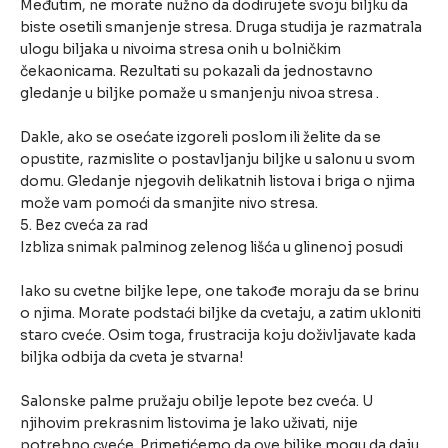
Međutim, ne morate nužno da dodirujete svoju biljku da
biste osetili smanjenje stresa. Druga studija je razmatrala
ulogu biljaka u nivoima stresa onih u bolničkim
čekaonicama. Rezultati su pokazali da jednostavno
gledanje u biljke pomaže u smanjenju nivoa stresa .
Dakle, ako se osećate izgoreli poslom ili želite da se
opustite, razmislite o postavljanju biljke u salonu u svom
domu. Gledanje njegovih delikatnih listova i briga o njima
može vam pomoći da smanjite nivo stresa.
5. Bez cveća za rad
Izbliza snimak palminog zelenog lišća u glinenoj posudi
Iako su cvetne biljke lepe, one takođe moraju da se brinu
o njima. Morate podstaći biljke da cvetaju, a zatim ukloniti
staro cveće. Osim toga, frustracija koju doživljavate kada
biljka odbija da cveta je stvarna!
Salonske palme pružaju obilje lepote bez cveća. U
njihovim prekrasnim listovima je lako uživati, nije
potrebno cveće. Primetićemo da ove biljke mogu da daju