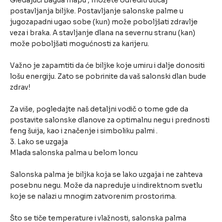
Gledajući Bagua mapu , možete odrediti uticaj
postavljanja biljke. Postavljanje salonske palme u
jugozapadni ugao sobe (kun) može poboljšati zdravlje
veza i braka. A stavljanje dlana na severnu stranu (kan)
može poboljšati mogućnosti za karijeru.
Važno je zapamtiti da će biljke koje umiru i dalje donositi
lošu energiju. Zato se pobrinite da vaš salonski dlan bude
zdrav!
Za više, pogledajte naš detaljni vodič o tome gde da
postavite salonske dlanove za optimalnu negu i prednosti
feng šuija, kao i značenje i simboliku palmi .
3. Lako se uzgaja
Mlada salonska palma u belom loncu
Salonska palma je biljka koja se lako uzgaja i ne zahteva
posebnu negu. Može da napreduje u indirektnom svetlu
koje se nalazi u mnogim zatvorenim prostorima.
Što se tiče temperature i vlažnosti, salonska palma