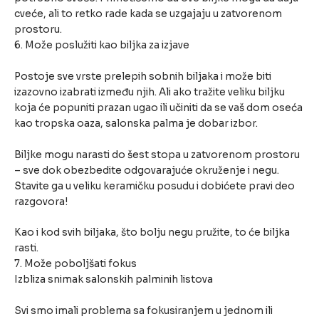
cveće, ali to retko rade kada se uzgajaju u zatvorenom
prostoru.
6. Može poslužiti kao biljka za izjave
Postoje sve vrste prelepih sobnih biljaka i može biti
izazovno izabrati između njih. Ali ako tražite veliku biljku
koja će popuniti prazan ugao ili učiniti da se vaš dom oseća
kao tropska oaza, salonska palma je dobar izbor.
Biljke mogu narasti do šest stopa u zatvorenom prostoru
– sve dok obezbedite odgovarajuće okruženje i negu.
Stavite ga u veliku keramičku posudu i dobićete pravi deo
razgovora!
Kao i kod svih biljaka, što bolju negu pružite, to će biljka
rasti.
7. Može poboljšati fokus
Izbliza snimak salonskih palminih listova
Svi smo imali problema sa fokusiranjem u jednom ili