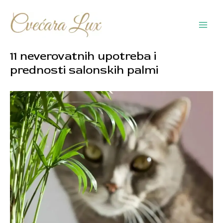
Pređi
na
sadržaj
Main
Men
11 neverovatnih upotreba i
prednosti salonskih palmi