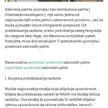
Salonska palma, poznata i kao bambusova palma (
Chamaedorea elegans ), nije samo jedna od
najpopularnijih vrsta palmi u zatvorenom prostoru , već se
može pohvaliti i nizom intrigantnih prednosti. Od
prečišćavanja vazduha, preko pokretanja vašeg feng šuija
do njegove lake nege, ovi dlanovi su kompletan paket.
Pridružite mi se dok istražujem 11 jedinstvenih upotreba i
prednosti salonskih palmi.
Neverovatna
upotreba i prednosti
salonskih palmi
Upotreba i prednosti
salonskih palmi
1. Svojstva prečišćavanja vazduha
Možda najpoznatija studija koja uključuje sposobnost
biljaka da prečišćavaju vazduh je NASA-ina studija čistog
vazduha . Ova studija je posmatrala 12 različitih biljaka i
njihovu sposobnost da uklone trihloretilen, benzol i