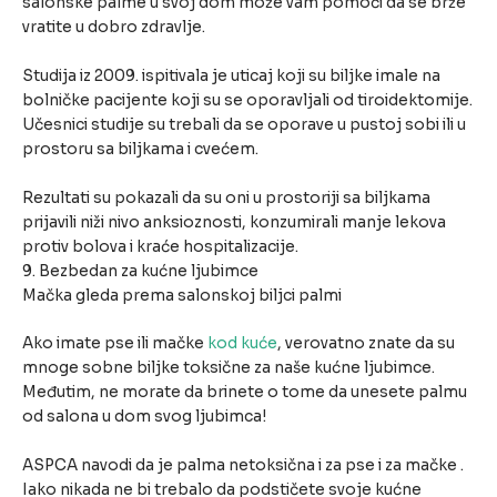
salonske palme u svoj dom može vam pomoći da se brže
vratite u dobro zdravlje.
Studija iz 2009. ispitivala je uticaj koji su biljke imale na
bolničke pacijente koji su se oporavljali od tiroidektomije.
Učesnici studije su trebali da se oporave u pustoj sobi ili u
prostoru sa biljkama i cvećem.
Rezultati su pokazali da su oni u prostoriji sa biljkama
prijavili niži nivo anksioznosti, konzumirali manje lekova
protiv bolova i kraće hospitalizacije.
9. Bezbedan za kućne ljubimce
Mačka gleda prema salonskoj biljci palmi
Ako imate pse ili mačke
kod kuće
, verovatno znate da su
mnoge sobne biljke toksične za naše kućne ljubimce.
Međutim, ne morate da brinete o tome da unesete palmu
od salona u dom svog ljubimca!
ASPCA navodi da je palma netoksična i za pse i za mačke .
Iako nikada ne bi trebalo da podstičete svoje kućne