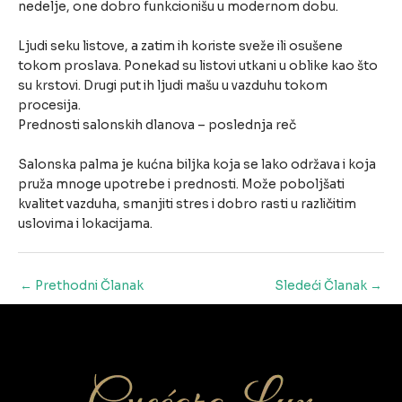
nedelje, one dobro funkcionišu u modernom dobu.
Ljudi seku listove, a zatim ih koriste sveže ili osušene
tokom proslava. Ponekad su listovi utkani u oblike kao što
su krstovi. Drugi put ih ljudi mašu u vazduhu tokom
procesija.
Prednosti salonskih dlanova – poslednja reč
Salonska palma je kućna biljka koja se lako održava i koja
pruža mnoge upotrebe i prednosti. Može poboljšati
kvalitet vazduha, smanjiti stres i dobro rasti u različitim
uslovima i lokacijama.
Post
←
Prethodni Članak
Sledeći Članak
→
navigation