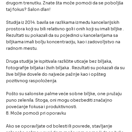
drugom trenutku. Znate šta može pomoći da se poboljša
taj fokus? Salon dlan!
Studija iz 2014. bavila se razlikama između kancelarijskih
prostora koji su bili relativno goli i onih koji su imali biljke .
Rezultati su pokazali da su pojedinci u kancelarijama sa
biljkama imali bolju koncentraciju, kao i zadovoljstvo na
radnom mestu.
Druga studija je ispitivala različite uticaje bez biljaka,
fotografije biljaka i živih biljaka . Rezultati su pokazali da su
žive biljke dovele do najveće pažnje kao i opšteg
pozitivnog raspoloženja.
Pošto su salonske palme veće sobne biljke, one pružaju
puno zelenila. Stoga, oni mogu obezbediti značajno
povećanje fokusa i produktivnosti.
8. Može pomoći pri oporavku
Ako se oporavljate od bolesti ili povrede, stavljanje