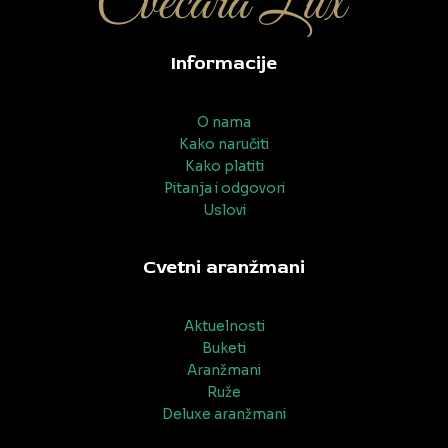
Informacije
O nama
Kako naručiti
Kako platiti
Pitanja i odgovori
Uslovi
Cvetni aranžmani
Aktuelnosti
Buketi
Aranžmani
Ruže
Deluxe aranžmani