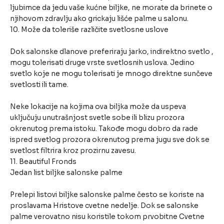
ljubimce da jedu vaše kućne biljke, ne morate da brinete o
njihovom zdravlju ako grickaju lišće palme u salonu.
10. Može da toleriše različite svetlosne uslove
Dok salonske dlanove preferiraju jarko, indirektno svetlo ,
mogu tolerisati druge vrste svetlosnih uslova. Jedino
svetlo koje ne mogu tolerisati je mnogo direktne sunčeve
svetlosti ili tame.
Neke lokacije na kojima ova biljka može da uspeva
uključuju unutrašnjost svetle sobe ili blizu prozora
okrenutog prema istoku. Takođe mogu dobro da rade
ispred svetlog prozora okrenutog prema jugu sve dok se
svetlost filtrira kroz prozirnu zavesu.
11. Beautiful Fronds
Jedan list biljke salonske palme
Prelepi listovi biljke salonske palme često se koriste na
proslavama Hristove cvetne nedelje. Dok se salonske
palme verovatno nisu koristile tokom prvobitne Cvetne