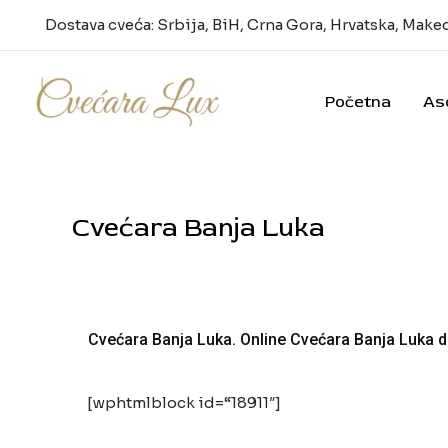
Pređi
Dostava cveća: Srbija, BiH, Crna Gora, Hrvatska, Make
na
sadržaj
Početna
As
Cvećara Banja Luka
Cvećara Banja Luka. Online Cvećara Banja Luka d
[wphtmlblock id=“18911″]