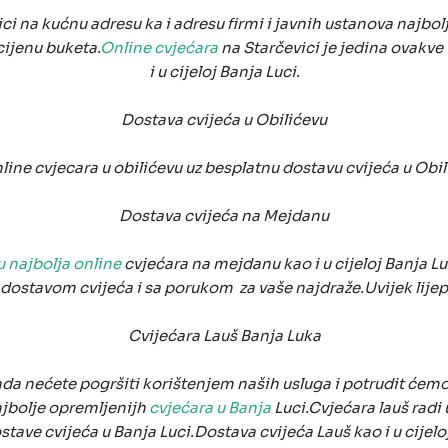
ci na kućnu adresu ka i adresu firmi i javnih ustanova najbol
cijenu buketa.
Online cvjećara
na Starčevici je jedina ovakve 
i u cijeloj Banja Luci.
Dostava cvijeća u Obilićevu
line cvjecara u obilićevu uz besplatnu dostavu cvijeća u Obil
Dostava cvijeća na Mejdanu
 najbolja online
cvjećara na mejdanu kao i u cijeloj Banja L
ostavom cvijeća i sa porukom za vaše najdraže.Uvijek lijepi
Cvijećara Lauš Banja Luka
da nećete pogršiti korištenjem naših usluga i potrudit ćemo 
ajbolje opremljenijh
cvjećara u Banja
Luci.Cvjećara lauš radi 
tave cvijeća u Banja Luci.Dostava cvijeća Lauš kao i u cijelo