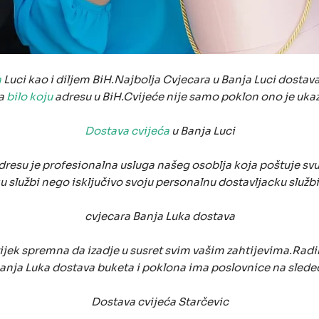
a
Luci kao i diljem BiH.Najbolja Cvjecara u Banja Luci dostav
na
bilo koju
adresu u BiH.Cvijeće nije samo poklon ono je ukaz
Dostava cvijeća
u Banja Luci
esu je profesionalna usluga našeg osoblja koja poštuje svu va
 službi nego isključivo svoju personalnu dostavljacku službi t
cvjecara Banja Luka dostava
uvijek spremna da izadje u susret svim vašim zahtijevima.Radi
Banja Luka dostava buketa i poklona ima poslovnice na slede
Dostava cvijeća Starčevic