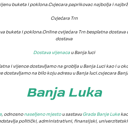
cijenu buketa i poklona.Cvjecara paprikovac najbolja i najbr
Cvjećara Trn
tava buketa i poklona.Online cvijećara Trn besplatna dostava
dostava
Dostava vijenaca
u Banja luci
atna i vijence dostavljamo na groblja u Banja Luci kao i u o
e dostavljamo na bilo koju adresu u Banja luci.cvjecara Ban
Banja Luka
e
, odnosno
naseljeno mjesto
u sastavu
Grada Banje Luke
kao
edstavlja politički, administrativni, finansijski, univerzitetsk