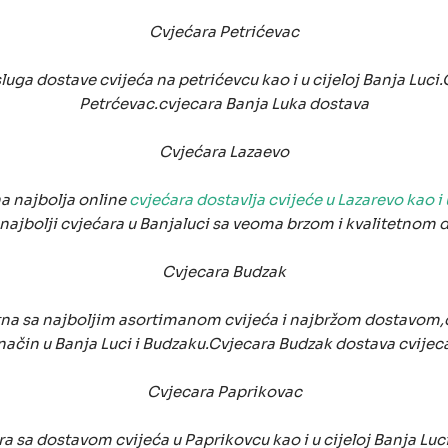
Cvjećara Petrićevac
luga dostave cvijeća na petrićevcu kao i u cijeloj Banja Luci
Petrćevac.cvjecara Banja Luka dostava
Cvjećara Lazaevo
a najbolja online
cvjećara dostavlja cvijeće u Lazarevo kao i 
najbolji cvjećara u Banjaluci sa veoma brzom i kvalitetnom
Cvjecara Budzak
tna sa najboljim asortimanom cvijeća i najbržom dostavom,d
način u Banja Luci i Budzaku.Cvjecara Budzak dostava cvijeca
Cvjecara Paprikovac
a sa dostavom cvijeća u Paprikovcu kao i u cijeloj Banja Lu