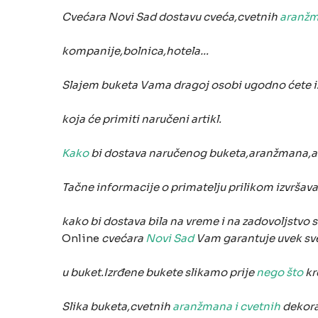
Cvećara Novi Sad dostavu cveća,cvetnih
aranžm
kompanije,bolnica,hotela…
Slajem buketa Vama dragoj osobi ugodno ćete i
k
oja će primiti naručeni artikl.
Kako
bi dostava naručenog buketa,aranžmana,ar
Tačne informacije o primatelju prilikom izvršav
k
ako bi dostava bila na vreme i na zadovoljstvo s
Online
cvećara
Novi Sad
Vam garantuje uvek sv
u buket.Izrđene bukete slikamo prije
nego što
kr
Slika buketa,cvetnih
aranžmana i cvetnih
dekora