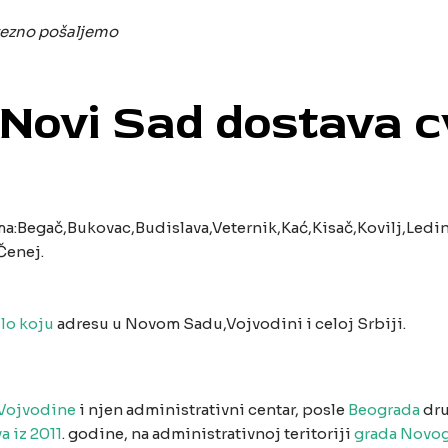
avezno pošaljemo
 Novi Sad dostava c
a:Begač,Bukovac,Budislava,Veternik,Kać,Kisač,Kovilj,Led
Čenej.
lo koju
adresu u Novom Sadu,Vojvodini i celoj Srbiji.
Vojvodine
i njen administrativni centar, posle
Beograda
dru
a iz 2011
. godine, na administrativnoj teritoriji
grada Novo