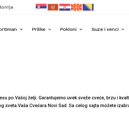
donija
ortiman
Prilike
Pokloni
Suze i venci
su po Vašoj želji. Garantujemo uvek sveže cveće, brzu i kvalt
g sveta.Vaša Cvećara Novi Sad. Sa celog sajta možete izabra