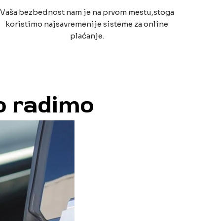
Vaša bezbednost nam je na prvom mestu,stoga
koristimo najsavremenije sisteme za online
plaćanje.
o radimo