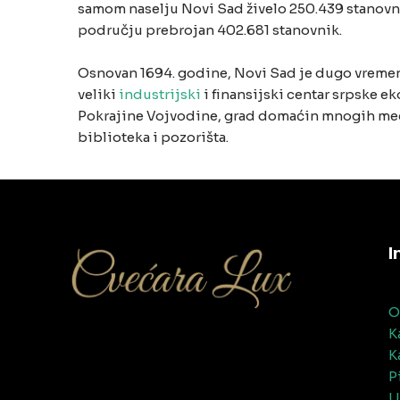
samom naselju Novi Sad živelo 250.439 stanovni
području prebrojan 402.681 stanovnik.
Osnovan 1694. godine, Novi Sad je dugo vreme
veliki
industrijski
i finansijski centar srpske e
Pokrajine Vojvodine, grad domaćin mnogih međun
biblioteka i pozorišta.
I
O
K
K
P
U