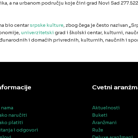
ka, a na urbanom području koje čini grad Novi Sad 277.522
na bio centar
srpske kulture
, zbog čega je često nazivan „Sr
konomije,
univerzitetski
grad i školski centar, kulturni, nau
arodnih i domaćih privrednih, kulturnih, naučnih i sportsk
nformacije
Cvetni aranžm
 nama
Aktuelnosti
ako naručiti
Buketi
ako platiti
Aranžmani
itanja i odgovori
Ruže
slovi
Deluxe aranžmani