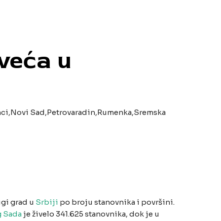
veća u
inci,Novi Sad,Petrovaradin,Rumenka,Sremska
gi grad u
Srbiji
po broju stanovnika i površini.
g Sada
je živelo 341.625 stanovnika, dok je u