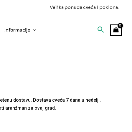
Velika ponuda cveća i poklona.
Informacije
etenu dostavu. Dostava cveća 7 dana u nedelji.
ti aranžman za ovaj grad.