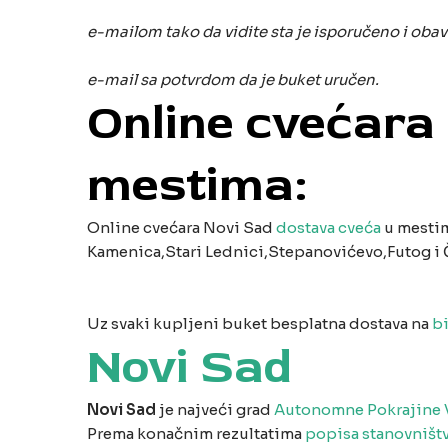
e-mailom tako da vidite sta je isporučeno i ob
e-mail sa potvrdom da je buket uručen.
Online cvećara
mestima:
Online cvećara Novi Sad
dostava cveća
u mestim
Kamenica,Stari Lednici,Stepanovićevo,Futog i 
Uz svaki kupljeni buket besplatna dostava na
bi
Novi Sad
Novi Sad
je najveći grad
Autonomne Pokrajine 
Prema konačnim rezultatima
popisa stanovništv