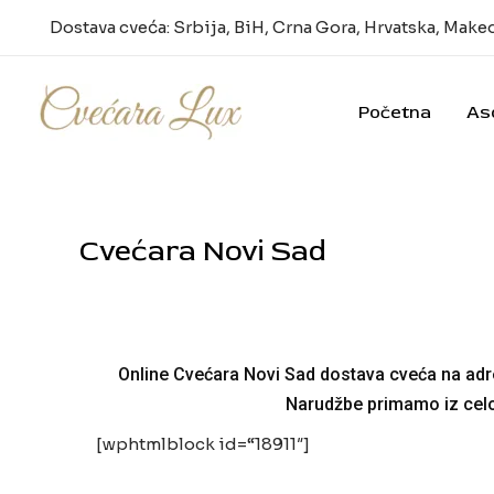
Pređi
Dostava cveća: Srbija, BiH, Crna Gora, Hrvatska, Make
na
sadržaj
Početna
As
Cvećara Novi Sad
Online Cvećara Novi Sad dostava cveća na adre
Narudžbe primamo iz celo
[wphtmlblock id=“18911″]