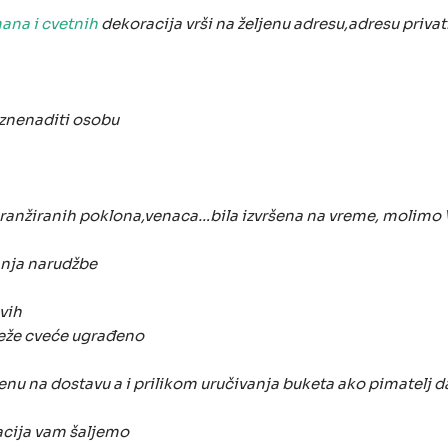
ana i cvetnih
dekoracija vrši na željenu adresu,adresu priva
znenaditi osobu
anžiranih poklona,venaca…bila izvršena na vreme, molimo 
anja narudžbe
vih
eže cveće ugrađeno
enu na dostavu a i prilikom uručivanja buketa ako pimatelj d
cija vam šaljemo