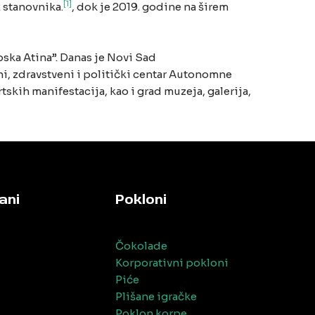
[1]
 stanovnika.
, dok je 2019. godine na širem
pska Atina”. Danas je Novi Sad
čni, zdravstveni i politički centar Autonomne
ih manifestacija, kao i grad muzeja, galerija,
ani
Pokloni
Čokolade
Korporativni pokloni
Piće
Plišane igračke
Poklon korpe