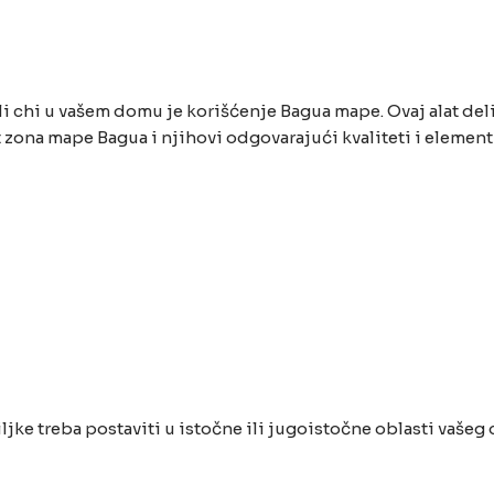
i chi u vašem domu je korišćenje Bagua mape. Ovaj alat de
t zona mape Bagua i njihovi odgovarajući kvaliteti i elementi
jke treba postaviti u istočne ili jugoistočne oblasti vašeg