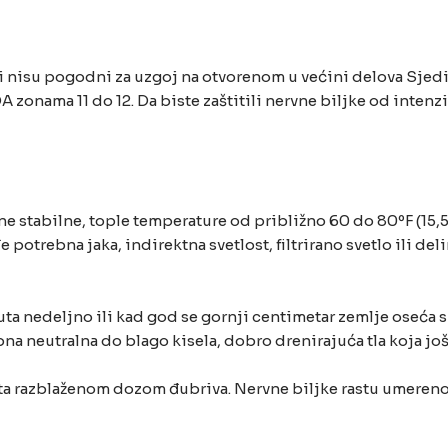
 i nisu pogodni za uzgoj na otvorenom u većini delova Sje
DA zonama 11 do 12. Da biste zaštitili nervne biljke od inte
e stabilne, tople temperature od približno 60 do 80ºF (15,
potrebna jaka, indirektna svetlost, filtrirano svetlo ili de
 puta nedeljno ili kad god se gornji centimetar zemlje oseća
 neutralna do blago kisela, dobro drenirajuća tla koja još
eta razblaženom dozom đubriva. Nervne biljke rastu umereno