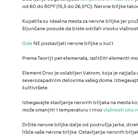
od 60 do 80ºF (15,5 do 26,5ºC). Nervne biljke tak
Kupatila su idealna mesta za nervne biljke jer pruž
šljunčane posude da biste održali visoku vlažnost
Gde
NE postavljati nervne biljke u kući
Prema Teoriji pet elemenata, različiti elementi m
Element Drvo je oslabljen Vatrom, koja je najjača
severozapadnim delovima vašeg doma. Izbegavaj
kultivišete.
Izbegavajte stavljanje nervnih biljaka na mesta ko
može smanjiti i temperaturu i nivo
vlažnosti oko n
Držite nervne biljke dalje od područja jarke, dir
lišće vaše nervne biljke. Ostavljanje nervnih bil