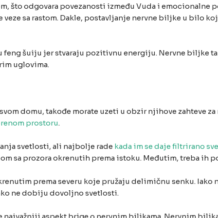
m, što odgovara povezanosti između Vuda i emocionalne po
veze sa rastom. Dakle, postavljanje nervne biljke u bilo ko
 u feng šuiju jer stvaraju pozitivnu energiju. Nervne biljke
trim uglovima.
 svom domu, takođe morate uzeti u obzir njihove zahteve za
orenom prostoru
.
anja svetlosti, ali najbolje rade
kada im se daje filtrirano sv
lom sa prozora okrenutih prema istoku. Međutim, treba ih pos
renutim prema severu koje pružaju delimičnu senku. Iako n
 ako ne dobiju dovoljno svetlosti.
e najvažniji aspekt brige o nervnim biljkama. Nervnim bilj