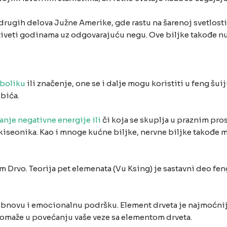
drugih delova Južne Amerike, gde rastu na šarenoj svetlosti
u živeti godinama uz odgovarajuću negu. Ove biljke takođe 
boliku
ili značenje, one se i dalje mogu koristiti u feng šui
bića.
anje negativne energije ili
či koja se skuplja u praznim pr
eonika. Kao i mnoge kućne biljke, nervne biljke takođe m
Drvo. Teorija pet elemenata (Vu Ksing) je sastavni deo feng š
obnovu i emocionalnu podršku. Element drveta je najmoćnij
pomaže u povećanju vaše veze sa elementom drveta.