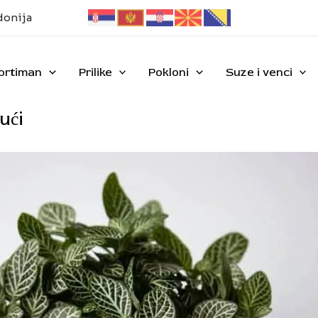
donija
ortiman
Prilike
Pokloni
Suze i venci
ći