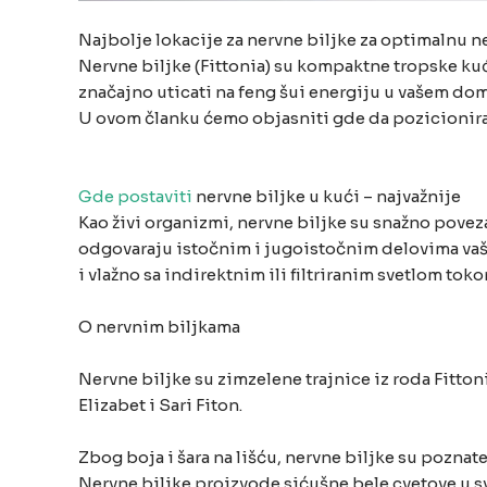
Najbolje lokacije za nervne biljke za optimalnu n
Nervne biljke (Fittonia) su kompaktne tropske kuć
značajno uticati na feng šui energiju u vašem dom
U ovom članku ćemo objasniti gde da pozicionir
Gde postaviti
nervne biljke u kući – najvažnije
Kao živi organizmi, nervne biljke su snažno pove
odgovaraju istočnim i jugoistočnim delovima vaš
i vlažno sa indirektnim ili filtriranim svetlom tok
O nervnim biljkama
Nervne biljke su zimzelene trajnice iz roda Fitto
Elizabet i Sari Fiton.
Zbog boja i šara na lišću, nervne biljke su poznat
Nervne biljke proizvode sićušne bele cvetove u sv