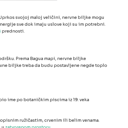
. Uprkos svojoj maloj veličini, nervne biljke mogu
nergije sve dok imaju uslove koji su im potrebni.
i
prednosti.
podršku. Prema Bagua mapi, nervne biljke
rvne biljke treba da budu postavljene negde toplo
obio ime po botaničkim piscima iz 19. veka
živopisnim ružičastim, crvenim ili belim venama.
u u
zatvorenom prostoru
.