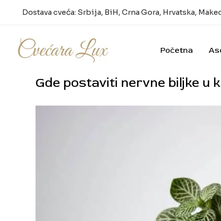
Pređi
Dostava cveća: Srbija, BiH, Crna Gora, Hrvatska, Make
na
sadržaj
Početna
As
Gde postaviti nervne biljke u ku