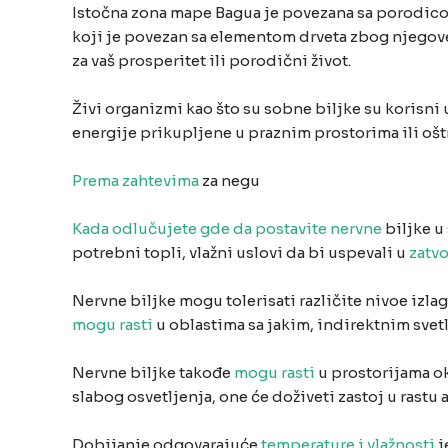
Istočna zona mape Bagua je povezana sa porodico
koji je povezan sa elementom drveta zbog njegove 
za vaš prosperitet ili porodični život.
Živi organizmi kao što su sobne biljke su korisni
energije prikupljene u praznim prostorima ili oš
Prema zahtevima
za negu
Kada odlučujete gde da postavite nervne
biljke u
potrebni topli, vlažni uslovi da bi uspevali u
zatv
Nervne biljke mogu tolerisati različite nivoe izlag
mogu rasti
u oblastima sa jakim, indirektnim svet
Nervne biljke takođe
mogu rasti
u prostorijama ok
slabog osvetljenja, one će doživeti zastoj u rastu
Dobijanje odgovarajuće
temperature i vlažnosti
j