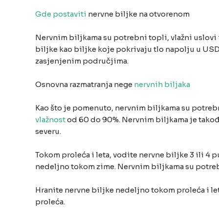
Gde postaviti
nervne biljke na otvorenom
Nervnim biljkama su potrebni topli, vlažni uslovi
biljke kao biljke koje pokrivaju tlo napolju u US
zasjenjenim područjima.
Osnovna razmatranja nege
nervnih biljaka
Kao što je pomenuto, nervnim biljkama su potrebn
vlažnost
od 60 do 90%. Nervnim biljkama je takođe 
severu.
Tokom proleća i leta, vodite nervne biljke 3 ili 4
nedeljno tokom zime. Nervnim biljkama su potrebna
Hranite nervne biljke nedeljno tokom proleća i l
proleća.