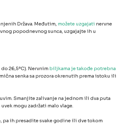
dinjenih Država. Međutim,
možete uzgajati
nervne
nzivnog popodnevnog sunca, uzgajajte ih u
5 do 26,5ºC). Nervnim
biljkama je takođe potrebna
limična senka sa prozora okrenutih prema istoku ili
 suvim. Smanjite zalivanje na jednom ili dva puta
 uvek mogu zadržati malo vlage.
, pa ih presadite svake godine ili dve tokom