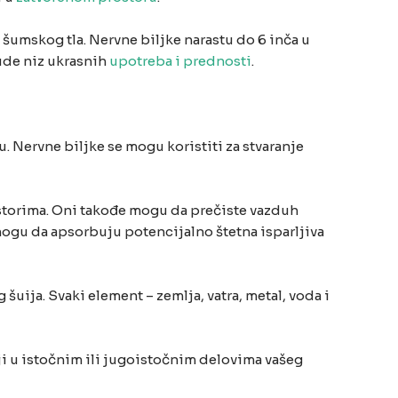
 šumskog tla. Nervne biljke narastu do 6 inča u
nude niz ukrasnih
upotreba i prednosti
.
ju. Nervne biljke se mogu koristiti za stvaranje
ostorima. Oni takođe mogu da prečiste vazduh
ogu da apsorbuju potencijalno štetna isparljiva
uija. Svaki element – zemlja, vatra, metal, voda i
i u istočnim ili jugoistočnim delovima vašeg