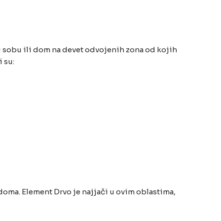
li sobu ili dom na devet odvojenih zona od kojih
 su:
 doma. Element Drvo je najjači u ovim oblastima,