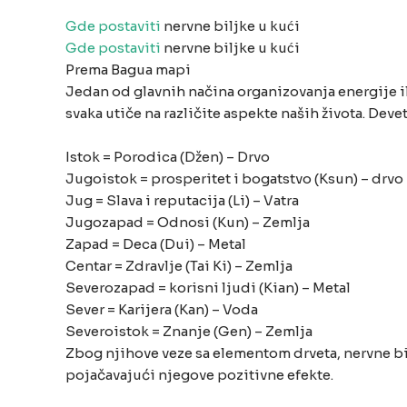
Gde postaviti
nervne biljke u kući
Gde postaviti
nervne biljke u kući
Prema Bagua mapi
Jedan od glavnih načina organizovanja energije il
svaka utiče na različite aspekte naših života. Deve
Istok = Porodica (Džen) – Drvo
Jugoistok = prosperitet i bogatstvo (Ksun) – drvo
Jug = Slava i reputacija (Li) – Vatra
Jugozapad = Odnosi (Kun) – Zemlja
Zapad = Deca (Dui) – Metal
Centar = Zdravlje (Tai Ki) – Zemlja
Severozapad = korisni ljudi (Kian) – Metal
Sever = Karijera (Kan) – Voda
Severoistok = Znanje (Gen) – Zemlja
Zbog njihove veze sa elementom drveta, nervne bil
pojačavajući njegove pozitivne efekte.