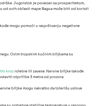
drške. Jugoistok je povezan sa prosperitetom,
ju od ovih oblasti mape Bagua može biti od koristi
 takođe mogu pomoći u raspršivanju negativne
 negu. Ovim tropskim kućnim biljkama su
etlo kroz
roletne ili zavese. Nervne biljke takođe
taviti otprilike 3 metra od prozora.
ervne biljke mogu nakratko da tolerišu uslove
kama su potrebne stabilne temperature u rasponu