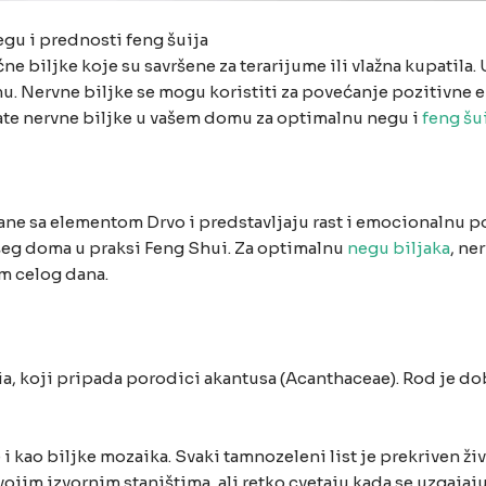
egu i prednosti feng šuija
ne biljke koje su savršene za terarijume ili vlažna kupatila
u. Nervne biljke se mogu koristiti za povećanje pozitivne e
ate nervne biljke u vašem domu za optimalnu negu i
feng šu
zane sa elementom Drvo i predstavljaju rast i emocionalnu 
eg doma u praksi Feng Shui. Za optimalnu
negu biljaka
, ne
om celog dana.
nia, koji pripada porodici akantusa (Acanthaceae). Rod je d
e i kao biljke mozaika. Svaki tamnozeleni list je prekriven 
ojim izvornim staništima, ali retko cvetaju kada se uzgajaj