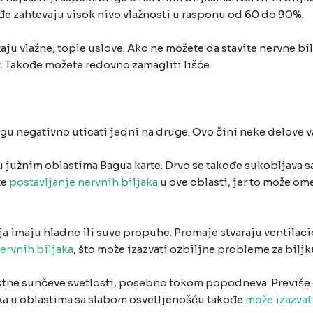
ođe zahtevaju visok nivo vlažnosti u rasponu od 60 do 90%.
aju vlažne, tople uslove. Ako ne možete da stavite nervne bil
. Takođe možete redovno zamagliti lišće.
ogu negativno uticati jedni na druge. Ovo čini neke delove
 u južnim oblastima Bagua karte. Drvo se takođe sukobljava s
te
postavljanje nervnih biljaka
u ove oblasti, jer to može om
ja imaju hladne ili suve propuhe. Promaje stvaraju ventilacio
ervnih biljaka
, što može izazvati ozbiljne probleme za biljk
ektne sunčeve svetlosti, posebno tokom popodneva. Previše d
jaka u oblastima sa slabom osvetljenošću takođe
može izazvat