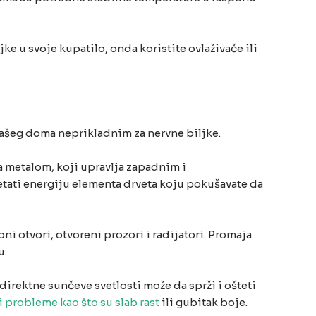
jke u svoje kupatilo, onda koristite ovlaživače ili
 vašeg doma neprikladnim za nervne biljke.
a metalom, koji upravlja zapadnim i
etati energiju elementa drveta koju pokušavate da
ni otvori, otvoreni prozori i radijatori. Promaja
u.
irektne sunčeve svetlosti može da sprži i ošteti
i probleme kao što su slab rast
ili gubitak boje.