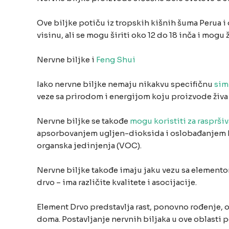
Ove biljke potiču iz tropskih kišnih šuma Perua i 
visinu, ali se mogu širiti oko 12 do 18 inča i mog
Nervne biljke i
Feng Shui
Iako nervne biljke nemaju nikakvu specifičnu
sim
veze sa prirodom i energijom koju proizvode živa 
Nervne biljke se takođe
mogu koristiti za raspršiv
apsorbovanjem ugljen-dioksida i oslobađanjem kis
organska jedinjenja (VOC).
Nervne biljke takođe imaju jaku vezu sa elementom 
drvo – ima različite kvalitete i asocijacije.
Element Drvo predstavlja rast, ponovno rođenje, 
doma. Postavljanje nervnih biljaka u ove oblasti 