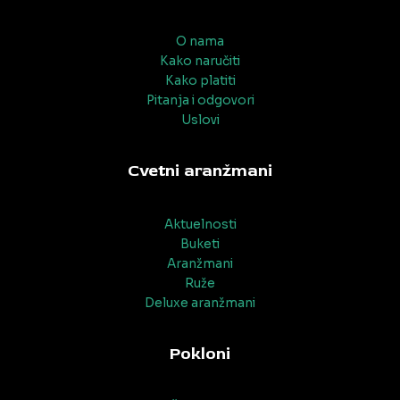
O nama
Kako naručiti
Kako platiti
Pitanja i odgovori
Uslovi
Cvetni aranžmani
Aktuelnosti
Buketi
Aranžmani
Ruže
Deluxe aranžmani
Pokloni