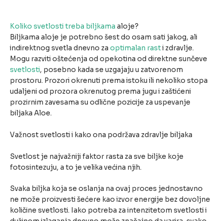
Koliko svetlosti treba biljkama
aloje?
Biljkama aloje je potrebno šest do osam sati jakog, ali
indirektnog svetla dnevno za
optimalan rast
i zdravlje.
Mogu razviti oštećenja od opekotina od direktne sunčeve
svetlosti
, posebno kada se uzgajaju u zatvorenom
prostoru. Prozori okrenuti prema istoku ili nekoliko stopa
udaljeni od prozora okrenutog prema jugu i zaštićeni
prozirnim zavesama su odlične pozicije za uspevanje
biljaka Aloe.
Važnost svetlosti i kako ona podržava zdravlje biljaka
Svetlost je najvažniji faktor rasta za sve biljke koje
fotosintezuju, a to je velika većina njih.
Svaka biljka koja se oslanja na ovaj proces jednostavno
ne može proizvesti šećere kao izvor energije bez dovoljne
količine svetlosti. Iako potreba za intenzitetom svetlosti i