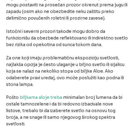
mogu postaviti na prosečan prozor okrenut prema jugu ili
zapadu (osim ako ne obezbedite neku zaštitu preko
delimično povučenih roletni ili prozirne zavese).
Istočni i severni prozori takođe mogu dobro da
funkcionišu da obezbede reflektovano ili indirektno svetlo
bez rizika od opekotina od sunca tokom dana.
Za one koji imaju problematičnu ekspoziciju svetlosti,
najlakša opcija je često ulaganje u biljno svetlo ili sijalicu
koja se nalazi na nekoliko stopa od biljke Aloe. Ako
odaberete pravi uređaj, ovo može poslužiti kao podna ili
stona lampa.
Pošto
biljkama aloje treba
minimalan broj lumena da bi
ostale tamnozelene i da bi redovno izbacivale nove
listove, trebalo bi da izaberete svetlo na osnovu tog
broja, a ne snage ili samo njegovog širokog spektra
svetlosti.