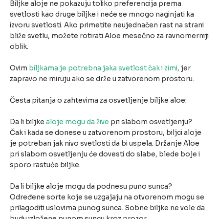
Biljke aloje ne pokazuju toliko preferencija prema
svetlosti kao druge biljke i neće se mnogo naginjati ka
izvoru svetlosti. Ako primetite neujednačen rast na strani
bliže svetlu, možete rotirati Aloe mesečno za ravnomerniji
oblik.
Ovim
biljkama je potrebna jaka svetlost čak i zimi
, jer
zapravo ne miruju ako se drže u zatvorenom prostoru.
Česta pitanja o zahtevima za osvetljenje biljke aloe:
Da li biljke
aloje mogu da žive
pri slabom osvetljenju?
Čak i kada se donese u zatvorenom prostoru, biljci aloje
je potreban jak nivo svetlosti da bi uspela. Držanje Aloe
pri slabom osvetljenju će dovesti do slabe, blede boje i
sporo rastuće biljke.
Da li biljke aloje mogu da podnesu puno sunca?
Određene sorte koje se uzgajaju na otvorenom mogu se
prilagoditi uslovima punog sunca. Sobne biljke ne vole da
budu izložene punom suncu kroz prozor.