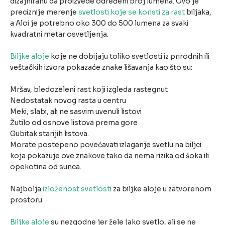
dizajniranu da proizvede određeni broj lumena. Ovo je
preciznije merenje
svetlosti koje se koristi za rast
biljaka,
a Aloi je potrebno oko 300 do 500 lumena za svaki
kvadratni metar osvetljenja.
Biljke aloje
koje ne dobijaju toliko svetlosti iz prirodnih ili
veštačkih izvora pokazaće znake lišavanja kao što su:
Mršav, bledozeleni rast koji izgleda rastegnut
Nedostatak novog rasta u centru
Meki, slabi, ali ne sasvim uvenuli listovi
Žutilo od osnove listova prema gore
Gubitak starijih listova.
Morate postepeno povećavati izlaganje svetlu na biljci
koja pokazuje ove znakove tako da nema rizika od šoka ili
opekotina od sunca.
Najbolja
izloženost svetlosti
za biljke aloje u zatvorenom
prostoru
Biljke aloje
su nezgodne jer žele jako svetlo, ali se ne