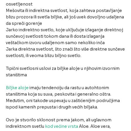
osvetljenost
Mešovita ili indirektna svetlost, koja zahteva postavljanje
blizu prozora ili svetla biljke, ali još uvek dovoljno udaljena
da spreči gorenje
Jarko indirektno svetlo, koje uključuje izlaganje direktnoj
sunčevoj svetlosti tokom dana ili dosta izlaganja
veštačkom izvoru udaljenom samo nekoliko inča
Jarka direktna svetlost, što znači što više direktne sunčeve
svetlosti, ili veoma blizu biljno svetlo.
Tipični svetlosni uslovi za biljke aloje u njihovim izvornim
staništima
Biljke aloje
imaju tendenciju da rastu u autohtonim
staništima koja su suva, peskovita i generalno oštra.
Međutim, oni takođe uspevaju u zaštićenijim područjima
ispod kamenih prepusta i drugih većih biljaka.
Ovo je stvorilo sklonost prema jakom, ali uglavnom
indirektnom svetlu
kod većine vrsta
Aloe. Aloe vera,