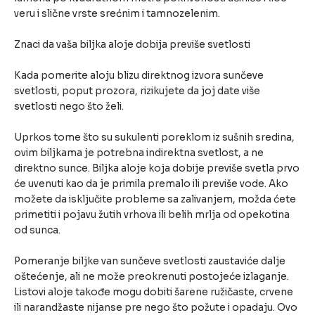
veru i slične vrste srećnim i tamnozelenim.
Znaci da vaša biljka aloje dobija previše svetlosti
Kada pomerite aloju blizu direktnog izvora sunčeve
svetlosti, poput prozora, rizikujete da joj date više
svetlosti nego što želi.
Uprkos tome što su sukulenti poreklom iz sušnih sredina,
ovim biljkama je potrebna indirektna svetlost, a ne
direktno sunce. Biljka aloje koja dobije previše svetla prvo
će uvenuti kao da je primila premalo ili previše vode. Ako
možete da isključite probleme sa zalivanjem, možda ćete
primetiti i pojavu žutih vrhova ili belih mrlja od opekotina
od sunca.
Pomeranje biljke van sunčeve svetlosti zaustaviće dalje
oštećenje, ali ne može preokrenuti postojeće izlaganje.
Listovi aloje takođe mogu dobiti šarene ružičaste, crvene
ili narandžaste nijanse pre nego što požute i opadaju. Ovo