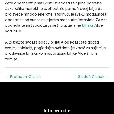
ćete obezbediti pravu vrstu svetlosti za njene potrebe.
Jaka zaliha indirektne svetlosti će pomoći ovoj biljci da
proizvede mnogo energije, a isključuje svaku mogućnost
opekotina od sunca na njenim mesnatim listovima. Za više,
pogledajte naš vodič za uspešno uzgajanje
biljaka
Aloe
kod kuće.
Ako tražite svoju sledeću biljku Aloe koju ćete dodati
svojoj kolekciji, pogledajte naš detaljni vodič za najbolje
prodavnice biljaka koje isporučuju biljke Aloe širom
zemlje.
Post
←
Prethodni Članak
Sledeći Članak
→
navigation
Informacije