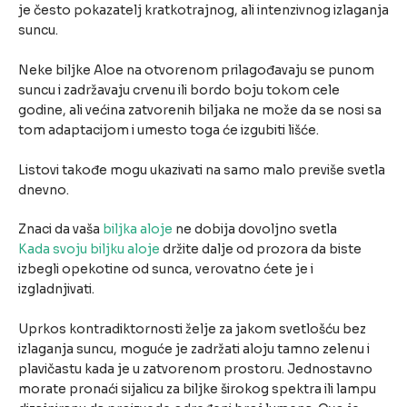
je često pokazatelj kratkotrajnog, ali intenzivnog izlaganja
suncu.
Neke biljke Aloe na otvorenom prilagođavaju se punom
suncu i zadržavaju crvenu ili bordo boju tokom cele
godine, ali većina zatvorenih biljaka ne može da se nosi sa
tom adaptacijom i umesto toga će izgubiti lišće.
Listovi takođe mogu ukazivati na samo malo previše svetla
dnevno.
Znaci da vaša
biljka aloje
ne dobija dovoljno svetla
Kada svoju biljku aloje
držite dalje od prozora da biste
izbegli opekotine od sunca, verovatno ćete je i
izgladnjivati.
Uprkos kontradiktornosti želje za jakom svetlošću bez
izlaganja suncu, moguće je zadržati aloju tamno zelenu i
plavičastu kada je u zatvorenom prostoru. Jednostavno
morate pronaći sijalicu za biljke širokog spektra ili lampu