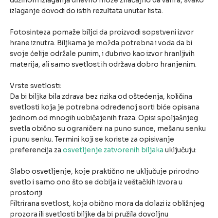
dužinom izlaganja dnevno može značajno da varira, svako
izlaganje dovodi do istih rezultata unutar lista.
Fotosinteza pomaže biljci da proizvodi sopstveni izvor
hrane iznutra. Biljkama je možda potrebna i voda da bi
svoje ćelije održale punim, i đubrivo kao izvor hranljivih
materija, ali samo svetlost ih održava dobro hranjenim.
Vrste svetlosti:
Da bi biljka bila zdrava bez rizika od oštećenja, količina
svetlosti koja je potrebna određenoj sorti biće opisana
jednom od mnogih uobičajenih fraza. Opisi spoljašnjeg
svetla obično su ograničeni na puno sunce, mešanu senku
i punu senku. Termini koji se koriste za opisivanje
preferencija za
osvetljenje zatvorenih biljaka
uključuju:
Slabo osvetljenje, koje praktično ne uključuje prirodno
svetlo i samo ono što se dobija iz veštačkih izvora u
prostoriji
Filtrirana svetlost, koja obično mora da dolazi iz obližnjeg
prozora ili svetlosti biljke da bi pružila dovoljnu