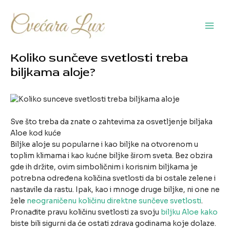
Pređi
na
sadržaj
Main
Men
Koliko sunčeve svetlosti treba
biljkama aloje?
Sve što treba da znate o zahtevima za osvetljenje biljaka
Aloe kod kuće
Biljke aloje su popularne i kao biljke na otvorenom u
toplim klimama i kao kućne biljke širom sveta. Bez obzira
gde ih držite, ovim simboličnim i korisnim biljkama je
potrebna određena količina svetlosti da bi ostale zelene i
nastavile da rastu. Ipak, kao i mnoge druge biljke, ni one ne
žele
neograničenu količinu direktne sunčeve svetlosti
.
Pronađite pravu količinu svetlosti za svoju
biljku Aloe kako
biste bili sigurni da će ostati zdrava godinama koje dolaze.