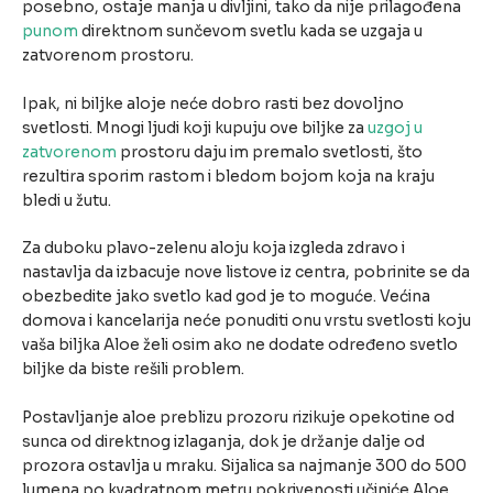
posebno, ostaje manja u divljini, tako da nije prilagođena
punom
direktnom sunčevom svetlu kada se uzgaja u
zatvorenom prostoru.
Ipak, ni biljke aloje neće dobro rasti bez dovoljno
svetlosti. Mnogi ljudi koji kupuju ove biljke za
uzgoj u
zatvorenom
prostoru daju im premalo svetlosti, što
rezultira sporim rastom i bledom bojom koja na kraju
bledi u žutu.
Za duboku plavo-zelenu aloju koja izgleda zdravo i
nastavlja da izbacuje nove listove iz centra, pobrinite se da
obezbedite jako svetlo kad god je to moguće. Većina
domova i kancelarija neće ponuditi onu vrstu svetlosti koju
vaša biljka Aloe želi osim ako ne dodate određeno svetlo
biljke da biste rešili problem.
Postavljanje aloe preblizu prozoru rizikuje opekotine od
sunca od direktnog izlaganja, dok je držanje dalje od
prozora ostavlja u mraku. Sijalica sa najmanje 300 do 500
lumena po kvadratnom metru pokrivenosti učiniće Aloe