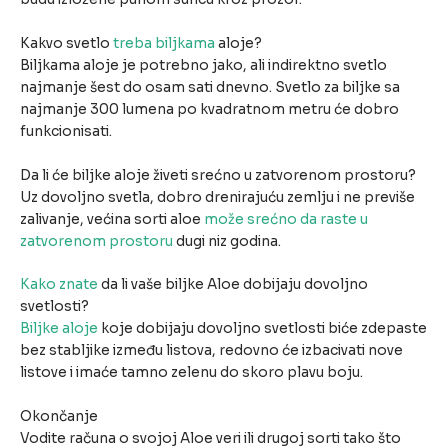
Kakvo svetlo
treba biljkama
aloje?
Biljkama aloje je potrebno jako, ali indirektno svetlo
najmanje šest do osam sati dnevno. Svetlo za biljke sa
najmanje 300 lumena po kvadratnom metru će dobro
funkcionisati.
Da li će biljke aloje živeti srećno u zatvorenom prostoru?
Uz dovoljno svetla, dobro drenirajuću zemlju i ne previše
zalivanje, većina sorti aloe
može srećno da raste u
zatvorenom prostoru
dugi niz godina.
Kako znate
da li vaše biljke Aloe dobijaju dovoljno
svetlosti?
Biljke aloje
koje dobijaju dovoljno svetlosti biće zdepaste
bez stabljike između listova, redovno će izbacivati nove
listove i imaće tamno zelenu do skoro plavu boju.
Okončanje
Vodite računa o svojoj Aloe veri ili drugoj sorti tako što